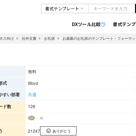
DXツール比較
書式
テンプ
ネス向け
社外文書
お礼状
お歳暮のお礼状のテンプレート・フォーマ
無料
形式
Word
やすい部署
共通
ード数
128
- 件
う
21247
ありがとう