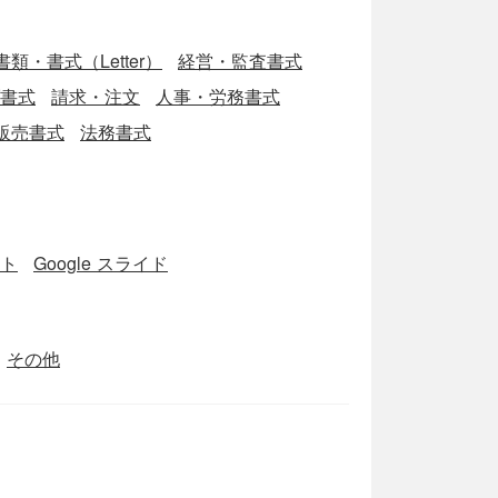
類・書式（Letter）
経営・監査書式
ブ書式
請求・注文
人事・労務書式
販売書式
法務書式
ート
Google スライド
その他