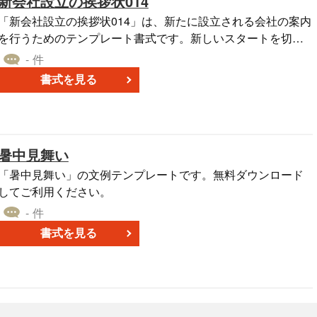
新会社設立の挨拶状014
「新会社設立の挨拶状014」は、新たに設立される会社の案内
を行うためのテンプレート書式です。新しいスタートを切る
この重要な時点で、取引先や関係者に新会社の設立を知らせ
- 件
る手段として利用されます。 この挨拶状では、「かねてより
書式を見る
設立準備をいたしておりました新会社はお陰をもちまして、
発足させることとなりました。」旨を伝えます。会社の名
称、所在地、営業開始日、電話番号などの詳細情報を記載
し、設立の周知を行います。 このテンプレートを利用するこ
暑中見舞い
とで、新会社の設立をスムーズに案内し、取引先との信頼関
係を築く一助となるでしょう。無料でダウンロード可能なた
「暑中見舞い」の文例テンプレートです。無料ダウンロード
め、ぜひ活用してください。新たなスタートを切る会社の成
してご利用ください。
長を願っています。
- 件
書式を見る