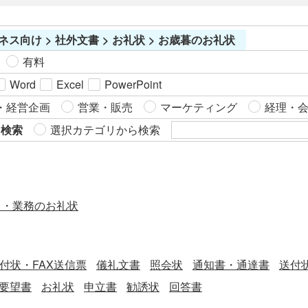
ネス向け > 社外文書 > お礼状 > お歳暮のお礼状
有料
Word
Excel
PowerPoint
・経営企画
営業・販売
マーケティング
経理・
ら検索
選択カテゴリから検索
ス・業務のお礼状
送付状・FAX送信票
儀礼文書
照会状
通知書・通達書
送付
要望書
お礼状
申立書
勧誘状
回答書