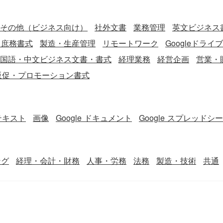
その他（ビジネス向け）
社外文書
業務管理
英文ビジネス書
・庶務書式
製造・生産管理
リモートワーク
Googleドライ
国語・中文ビジネス文書・書式
経理業務
経営企画
営業・
販促・プロモーション書式
テキスト
画像
Google ドキュメント
Google スプレッドシ
ング
経理・会計・財務
人事・労務
法務
製造・技術
共通