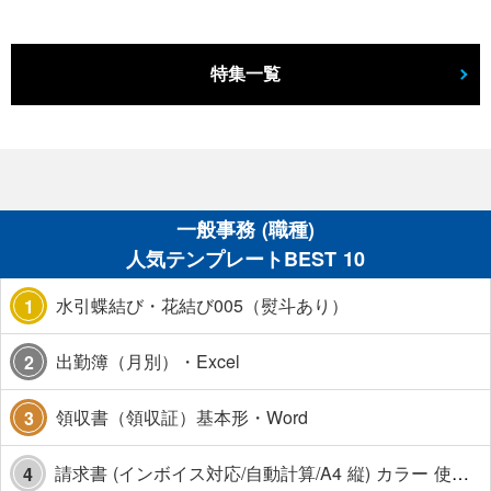
特集一覧
一般事務 (職種)
人気テンプレートBEST 10
水引蝶結び・花結び005（熨斗あり）
1
出勤簿（月別）・Excel
2
領収書（領収証）基本形・Word
3
請求書 (インボイス対応/自動計算/A4 縦) カラー 使い方解説あり
4