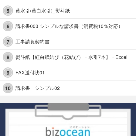
黄水引(黄白水引)_熨斗紙
5
請求書003 シンプルな請求書（消費税10％対応）
6
工事請負契約書
7
熨斗紙【紅白蝶結び（花結び）・水引7本】・Excel
8
FAX送付状01
9
請求書 シンプル02
10