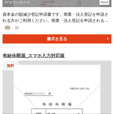
57
ダウンロード
Word
資本金の額減少登記申請書です。商業・法人登記を申請さ
れる方がご利用ください。商業・法人登記を申請される方
がご利用ください。
- 件
書式を見る
有給休暇届_スマホ入力対応版
無料