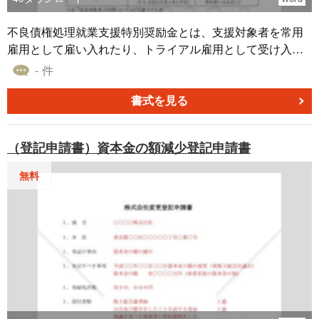
不良債権処理就業支援特別奨励金とは、支援対象者を常用
雇用として雇い入れたり、トライアル雇用として受け入れ
た場合に支給される奨励金について解説した書類
- 件
書式を見る
（登記申請書）資本金の額減少登記申請書
無料