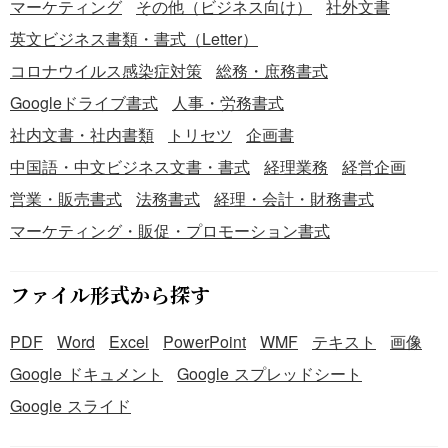
マーケティング
その他（ビジネス向け）
社外文書
英文ビジネス書類・書式（Letter）
コロナウイルス感染症対策
総務・庶務書式
Googleドライブ書式
人事・労務書式
社内文書・社内書類
トリセツ
企画書
中国語・中文ビジネス文書・書式
経理業務
経営企画
営業・販売書式
法務書式
経理・会計・財務書式
マーケティング・販促・プロモーション書式
ファイル形式から探す
PDF
Word
Excel
PowerPoint
WMF
テキスト
画像
Google ドキュメント
Google スプレッドシート
Google スライド