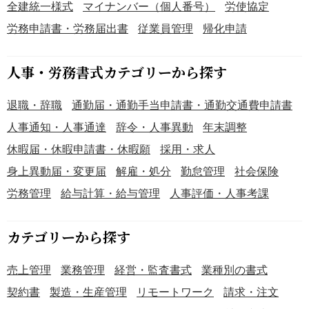
全建統一様式
マイナンバー（個人番号）
労使協定
管理者が退職した場合や他の役職に異動した場合に、解任
を届け出るために活用します。 ＜法定研修の修了証明＞ 管
労務申請書・労務届出書
従業員管理
帰化申請
理者の酒類販売管理研修の受講状況を記録・報告する際に
利用します。 ■作成時のポイント ＜選任または解任の理由
人事・労務書式カテゴリーから探す
を明確に記載＞ 選任や解任が必要となった背景や理由を簡
潔に記載します。 ＜研修状況の正確な記録＞ 酒類販売管理
退職・辞職
通勤届・通勤手当申請書・通勤交通費申請書
研修の受講年月日や研修実施団体名を正確に記載し、証拠
書類を添付します。 ＜住所や役職名の正確な記載＞ 管理者
人事通知・人事通達
辞令・人事異動
年末調整
の氏名や住所、役職名を漏れなく記載し、記入ミスを防ぎ
休暇届・休暇申請書・休暇願
採用・求人
ます。 ＜必要書類の添付＞ 研修修了証や関係書類を添付
身上異動届・変更届
解雇・処分
勤怠管理
社会保険
し、提出書類に不足がないよう確認します。 ■テンプレー
トの利用メリット ＜効率的な作成＞ 必要事項を入力するだ
労務管理
給与計算・給与管理
人事評価・人事考課
けで正式な届出書を簡単に作成できます。 ＜柔軟な編集対
応＞ Word形式のため、販売場の状況や管理者情報に応じて
カテゴリーから探す
内容を調整可能です。 ＜法令遵守のサポート＞ 酒税法に基
づいた届出書形式のため、法的要件を満たす文書を作成で
売上管理
業務管理
経営・監査書式
業種別の書式
きます。
契約書
製造・生産管理
リモートワーク
請求・注文