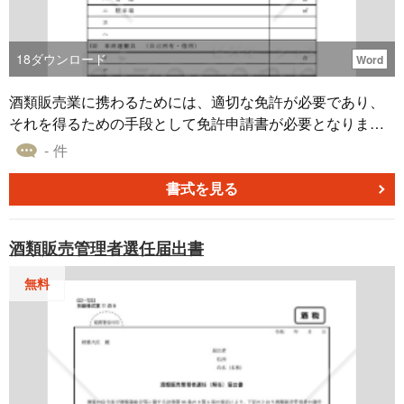
18
ダウンロード
Word
酒類販売業に携わるためには、適切な免許が必要であり、
それを得るための手段として免許申請書が必要となりま
す。申請書は事業内容と申請者の具体的な情報を提供する
- 件
ための重要なツールです。免許制度の存在は、酒税の適正
な徴収と消費者に対する効率的なサービス提供を確保する
書式を見る
目的があります。酒類販売業免許申請書【次葉3】その申請
手続きにご利用ください。 出典：国税庁ホームページ（htt
酒類販売管理者選任届出書
ps://www.nta.go.jp）
無料