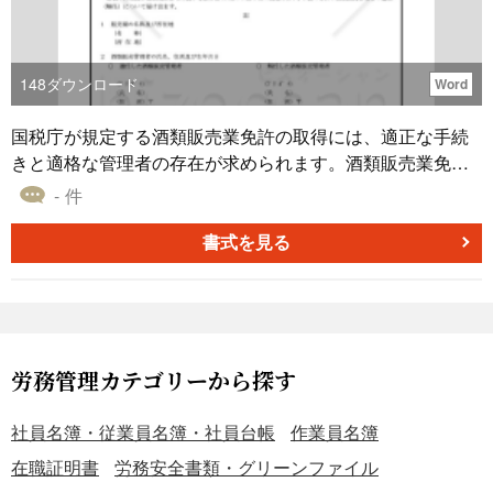
148
ダウンロード
Word
国税庁が規定する酒類販売業免許の取得には、適正な手続
きと適格な管理者の存在が求められます。酒類販売業免許
申請書と同時に提出が必要となる「酒類販売管理者選任届
- 件
出書」は、その管理者を正式に申告するための書類となり
ます。酒税の確実な徴収と消費者への適切なサービス提供
書式を見る
を保証するため、業務を適切に管理する者が選任されてい
ることを証明するためのものです。 出典：国税庁ホームペ
ージ（https://www.nta.go.jp） ■酒類販売管理者選任届出書
とは 酒税法に基づき酒類販売事業者が税務署に提出する文
書で、販売管理者の選任または解任に関する情報を記録し
労務管理カテゴリーから探す
ます。販売場の所在地や管理者の資格状況、役職名などを
明確に記載することが求められます。 ■利用シーン ＜新し
社員名簿・従業員名簿・社員台帳
作業員名簿
い管理者の選任時＞ 新たに酒類販売管理者を選任した場合
在職証明書
労務安全書類・グリーンファイル
に税務署へ届け出る際に使用します。 ＜管理者の解任時＞