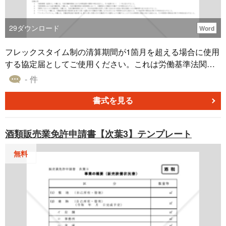
29
ダウンロード
Word
フレックスタイム制の清算期間が1箇月を超える場合に使用
する協定届としてご使用ください。これは労働基準法関係
様式テンプレート（東京労働局配布版）です。 【本書式は
- 件
登録時点の法令仕様に基づいています。】
書式を見る
酒類販売業免許申請書【次葉3】テンプレート
無料