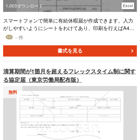
1,003
ダウンロード
Excel
スマートフォンで簡単に有給休暇届が作成できます。入力
がしやすいようにシートをわけてあり、印刷を行えばA4で
出力されるように調整してあります。スマホで入力から印
- 件
刷まで出来るようになっています。
書式を見る
清算期間が1箇月を超えるフレックスタイム制に関す
る協定届（東京労働局配布版）
無料