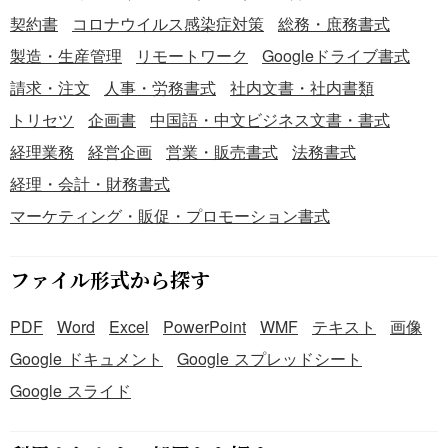
契約書
コロナウイルス感染症対策
総務・庶務書式
製造・生産管理
リモートワーク
Googleドライブ書式
請求・注文
人事・労務書式
社内文書・社内書類
トリセツ
企画書
中国語・中文ビジネス文書・書式
経理業務
経営企画
営業・販売書式
法務書式
経理・会計・財務書式
マーケティング・販促・プロモーション書式
ファイル形式から探す
PDF
Word
Excel
PowerPoint
WMF
テキスト
画像
Google ドキュメント
Google スプレッドシート
Google スライド