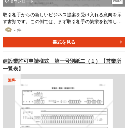
64
ダウンロード
Word
取引相手からの新しいビジネス提案を受け入れる意向を示
す書類です。この例では、まず取引相手の繁栄を祝福し、
新規取引の提案に対する感謝を表明しています。さらに、
- 件
提案を喜んで受け入れる意志を伝え、取引条件に関する詳
細を同封したことを告知しています。新規取引の承認を明
書式を見る
示する文で文書を閉じています。この例は、新製品の販
売、共同事業の開始、新規契約の結成など、新ビジネスが
建設業許可申請様式 第一号別紙二（１）【営業所
始まる際の通知に使用できます。相手の成功を認めると共
一覧表】
に、新たな事業への意欲を示し、取引条件の具体的な内容
を理解してもらうためにも使われます。
無料