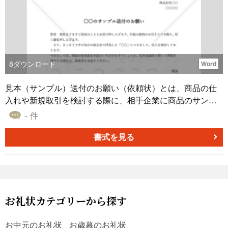
なっています。ぜひ、ご活用ください。
8
ダウンロード
Word
見本（サンプル）送付のお願い（依頼状）とは、商品の仕
入れや新規取引を検討する際に、相手企業に商品のサンプ
ルを送ってもらうよう依頼する文書です。 この文書を作成
- 件
する主な目的は、興味のある商品のサンプルを迅速に入手
し、実際の使用感や機能を確認することです。これによ
書式を見る
り、将来的な購入判断に役立てることができます。 また、
本文書を通じて相手に対して自社の信頼性や関心を示すこ
とができ、より良いビジネス関係を築くうえでも有効で
す。 こちらはWordで作成した、無料でダウンロードできる
見本（サンプル）送付のお願い（依頼状）のテンプレート
お礼状カテゴリーから探す
です。新規取引や商品の仕入れをご検討の際に、本テンプ
レートをご活用ください。
お中元のお礼状
お歳暮のお礼状