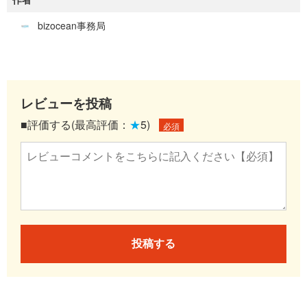
bizocean事務局
レビューを投稿
■評価する(最高評価：
★
5)
必須
投稿する