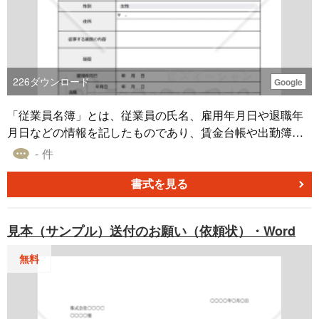
な変化を促進してみてはいかがでしょうか。
226
ダウンロード
Google
「従業員名簿」とは、従業員の氏名、雇用年月日や退職年
月日などの情報を記したものであり、賃金台帳や出勤簿と
合わせた「法定三帳簿」の1つです。従業員名簿は労働者名
- 件
簿とも呼ばれます。 従業員名簿は企業の大小に関係なく、
1人でも従業員を雇い入れる場合には、労働基準法によって
書式を見る
作成が義務付けられています。そのため、作成や整備は労
働基準監督署のチェック対象となります。 従業員名簿を作
見本（サンプル）送付のお願い（依頼状）・Word
成していない、記載された情報に不備があるといった場
合、是正勧告が言い渡されたり、罰金を支払ったりするこ
無料
ともあります。 こちらは無料でダウンロードできる、名簿
形式の従業員名簿のテンプレートです。Googleスプレッド
シートで作成しており、性別をリストで選択できる仕様と