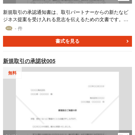
新規取引の承認通知書は、取引パートナーからの新たなビ
ジネス提案を受け入れる意志を伝えるための文書です。こ
の例では、初めに取引先の成功を祝い、次に新規取引の提
- 件
案に感謝を示しています。その上で、喜んで新規取引を受
け入れる意志を伝え、取引条件の詳細を同封したことを伝
書式を見る
えています。新規取引の承認を明示する一文で文書を閉じ
ています。この文書は、新製品の販売、共同プロジェクト
新規取引の承諾状005
の開始、新規契約の結成など、新ビジネスがスタートする
際にパートナーへ通知するために使われます。
無料