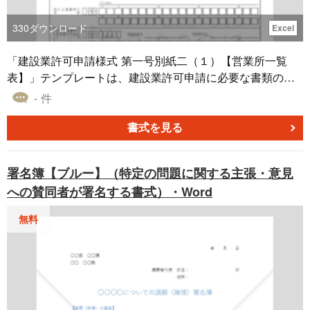
330
ダウンロード
Excel
「建設業許可申請様式 第一号別紙二（１）【営業所一覧
表】​」テンプレートは、建設業許可申請に必要な書類の一
部です。このテンプレートは、一般的な建設業許可申請
- 件
（特に一般建設業の場合）に適しており、営業所の一覧情
報を整理するのに役立ちます。 ただし、各都道府県によっ
書式を見る
て要件が異なる可能性があるため、具体的な詳細は申請を
行う都道府県の窓口で確認してください。 このテンプレー
署名簿【ブルー】（特定の問題に関する主張・意見
トを活用することで、建設業許可申請プロセスを効率化
への賛同者が署名する書式）・Word
し、スムーズに進めることができます。お役立ていただけ
れば幸いです。
無料