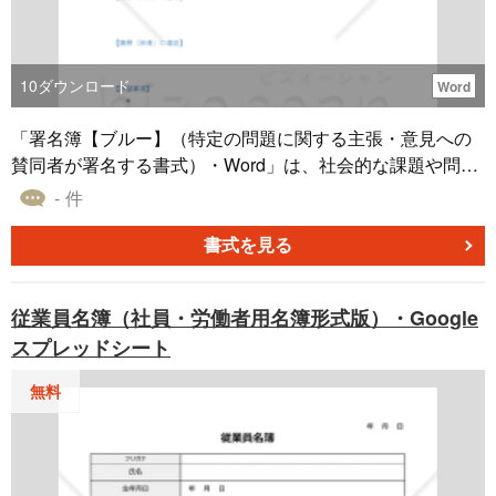
10
ダウンロード
Word
「署名簿【ブルー】（特定の問題に関する主張・意見への
賛同者が署名する書式）・Word」は、社会的な課題や問題
に対する集団的な意見を結集するためのツールです。署名
- 件
は、自筆により氏名を記す行為であり、個々の同意を視覚
的に示す重要な方法です。「自署」または「サイン」と同
書式を見る
義の署名は、本人の意思表示を表し、印鑑を加えたものは
「署名捺印」と称されます。 このWordファイル形式の署名
従業員名簿（社員・労働者用名簿形式版）・Google
簿は、署名を集め、組織化し、議論を形にする際に役立ち
スプレッドシート
ます。特定の問題に対して意見を集約し、それらを関係者
や意思決定者に届けることは、問題解決の一歩を踏み出す
無料
重要なプロセスとなります。 テンプレートは無料でダウン
ロード可能です。Wordファイルのため、編集のしやすさと
カスタマイズの容易さが特徴です。どんな社会的課題も、
一つの署名から始まります。この署名簿を活用し、社会的