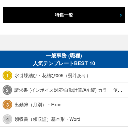
特集一覧
一般事務 (職種)
人気テンプレートBEST 10
水引蝶結び・花結び005（熨斗あり）
1
請求書 (インボイス対応/自動計算/A4 縦) カラー 使い方解説あり
2
出勤簿（月別）・Excel
3
領収書（領収証）基本形・Word
4