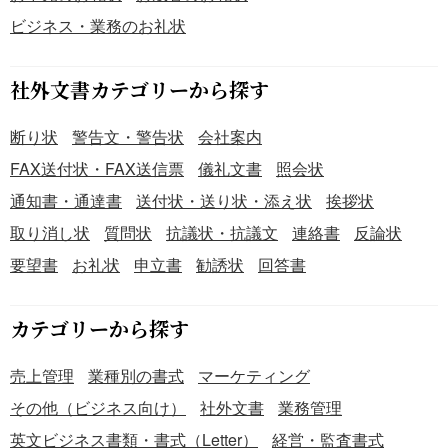
ビジネス・業務のお礼状
社外文書カテゴリーから探す
断り状
警告文・警告状
会社案内
FAX送付状・FAX送信票
儀礼文書
照会状
通知書・通達書
送付状・送り状・添え状
挨拶状
取り消し状
質問状
抗議状・抗議文
連絡書
反論状
要望書
お礼状
申立書
勧誘状
回答書
カテゴリーから探す
売上管理
業種別の書式
マーケティング
その他（ビジネス向け）
社外文書
業務管理
英文ビジネス書類・書式（Letter）
経営・監査書式