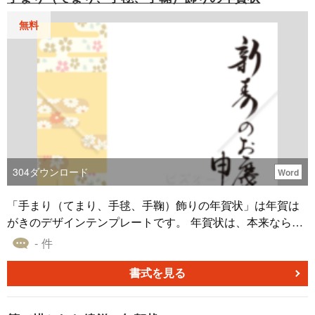
無料
304
ダウンロード
Word
「手まり（てまり、手毬、手鞠）飾りの年賀状」は年賀は
がきのデザインテンプレートです。 年賀状は、本来ならば
お年始のご挨拶に伺うべきところを、失礼ながら書面で済
- 件
ませるための挨拶状です。新年を祝う言葉(賀詞)を書き、旧
年中のお礼や先方の幸福を祈る言葉、今年もよろしくとい
書式を見る
う意味の言葉などを続け、近況などを書き添えましょう。
Word（ワード）データになっているので、簡単に文章の編