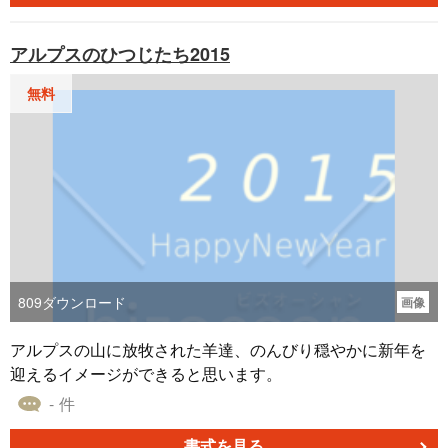
レートは、伝統的な「羊」のイメージをベースにして、梅
やスタイリッシュな羊が組み合わさったデザインを特徴と
アルプスのひつじたち2015
しています。シンプルでありながらも華やかな雰囲気を演
出し、受け取る方に幸福感と新春の喜びをもたらします。
無料
ぜひご利用いただき、温かい年賀のメッセージをお届けく
ださい。
809
ダウンロード
画像
アルプスの山に放牧された羊達、のんびり穏やかに新年を
迎えるイメージができると思います。
- 件
書式を見る