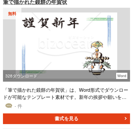
筆で描かれた鏡餅の年賀状
集やデザインフォントを利用することができます。無料ダ
ウンロードしてご利用ください。
無料
328
ダウンロード
Word
「筆で描かれた鏡餅の年賀状」は、Word形式でダウンロー
ドが可能なテンプレート素材です。新年の挨拶や願いを伝
えるための年賀状デザインとしてご利用いただけます。新
- 件
年の訪れとともに感謝や友情の意を示すために使われる年
賀状は、心のこもったメッセージを届けるツールとして現
書式を見る
代でも活用されています。鏡餅のイラストは、新年の祝福
と伝統を象徴するものです。Word上での編集が可能で、個