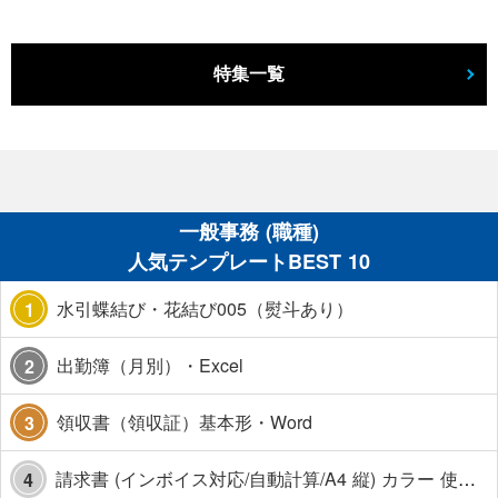
特集一覧
一般事務 (職種)
人気テンプレートBEST 10
水引蝶結び・花結び005（熨斗あり）
1
出勤簿（月別）・Excel
2
領収書（領収証）基本形・Word
3
請求書 (インボイス対応/自動計算/A4 縦) カラー 使い方解説あり
4