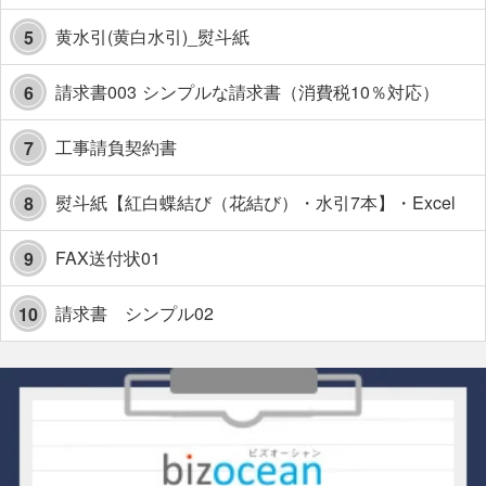
黄水引(黄白水引)_熨斗紙
5
請求書003 シンプルな請求書（消費税10％対応）
6
工事請負契約書
7
熨斗紙【紅白蝶結び（花結び）・水引7本】・Excel
8
FAX送付状01
9
請求書 シンプル02
10