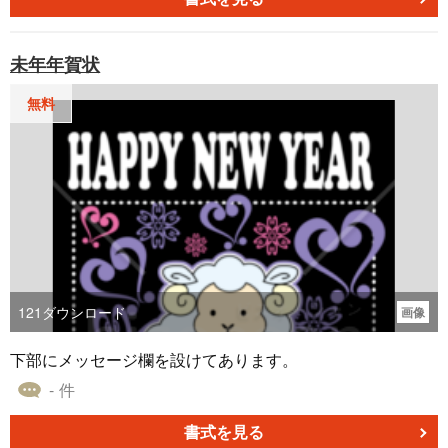
未年年賀状
無料
121
ダウンロード
画像
下部にメッセージ欄を設けてあります。
- 件
書式を見る