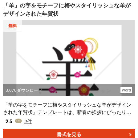
「羊」の字をモチーフに梅やスタイリッシュな羊が
人のメッセージやデザインのカスタマイズが容易にできま
デザインされた年賀状
す。はがきサイズで印刷ができるサイズのため、ぜひメッ
セージやパーツを追加してご利用ください。
無料
3,070
ダウンロード
Word
「羊の字をモチーフに梅やスタイリッシュな羊がデザイン
された年賀状」テンプレートは、新春の挨拶にぴったりの
素敵なデザインです。お好みのデザインフォントで編集が
2.5
2
件
可能で、Word形式で提供されています。無料でダウンロー
ドして、心温まる年賀状をお届けしましょう。 このテンプ
書式を見る