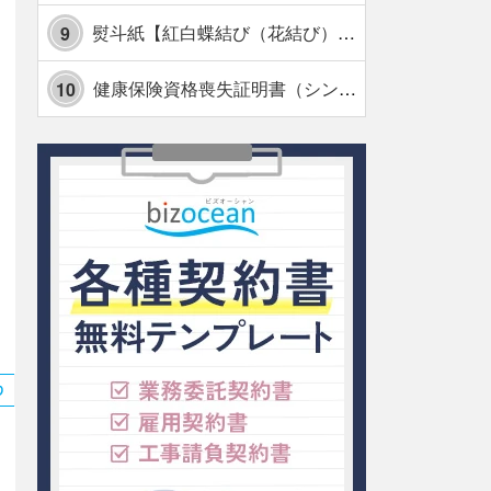
熨斗紙【紅白蝶結び（花結び）・水引7本】・Excel
9
健康保険資格喪失証明書（シンプル表形式版）・Excel【見本付き】
10