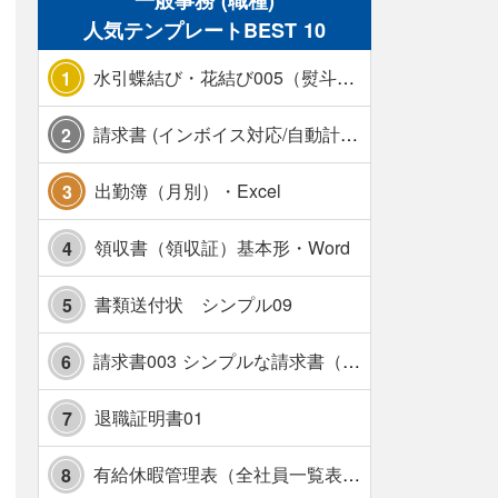
一般事務 (職種)
人気テンプレートBEST 10
水引蝶結び・花結び005（熨斗あり）
1
請求書 (インボイス対応/自動計算/A4 縦) カラー 使い方解説あり
2
出勤簿（月別）・Excel
3
領収書（領収証）基本形・Word
4
書類送付状 シンプル09
5
請求書003 シンプルな請求書（消費税10％対応）
6
退職証明書01
7
有給休暇管理表（全社員一覧表版）・横【見本付き】
8