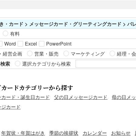
サイズが合わない場合があります。印刷時に％表示を変更し
て調整してみてください。 このダウンロードファイルはネイ
ル枠あり、背景なしのデザインです。
き・カード > メッセージカード・グリーティングカード > 
有料
Word
Excel
PowerPoint
・経営企画
営業・販売
マーケティング
経理・
ら検索
選択カテゴリから検索
グカードカテゴリーから探す
ーカード・誕生日カード
父の日メッセージカード
母の日メッ
ージカード
年賀状・年賀はがき
季節の挨拶状
カレンダー
お知らせ