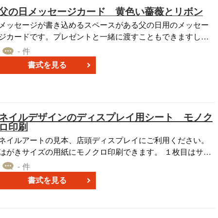
父の日メッセージカード 黄色い薔薇とリボン
メッセージが書き込めるスペースがある父の日用のメッセー
ジカードです。プレゼントと一緒に渡すこともできますし、
そのまま単体として日頃の感謝を込めてて渡すことも出来ま
- 件
す。
書式を見る
ネイルデザインのディスプレイ用シート モノク
ロ印刷
ネイルアートの見本、店頭ディスプレイにご利用ください。
はがきサイズの用紙にモノクロ印刷できます。 １枚目はサン
プルですので２枚目を選択し、サロンのロゴを配置して印刷
- 件
してください。 厚めの印刷用紙の場合、台紙としてそのまま
書式を見る
ネイルチップを貼りディスプレイ。コピー用紙印刷ならフォ
トフレームに入れてネイルチップだけ外に貼り付けて飾るこ
ともできます。お使いのネイルチップやプリンターによって