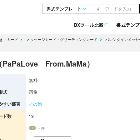
DXツール比較
書式
テンプ
き・カード
メッセージカード・グリーティングカード
バレンタインメッセ
aLove From.MaMa）
無料
形式
画像
やすい部署
その他
ード数
19
- 件