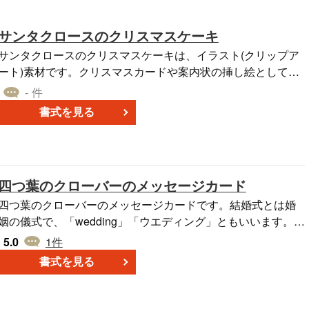
サンタクロースのクリスマスケーキ
サンタクロースのクリスマスケーキは、イラスト(クリップア
ート)素材です。クリスマスカードや案内状の挿し絵としてご
利用ください。パワーポイント・エクセル・ワードなどにそ
- 件
のまま貼り付けることができます。無料ダウンロードしてご
書式を見る
利用ください。
四つ葉のクローバーのメッセージカード
四つ葉のクローバーのメッセージカードです。結婚式とは婚
姻の儀式で、「wedding」「ウエディング」ともいいます。手
作りの招待状やメッセージカード、席次表、席札、メニュー
5.0
1
件
表、ウェルカムボード、プロフィールを作る際にご利用くだ
書式を見る
い。 メッセージカードは、はがきサイズでプリントアウト
してご利用ください。