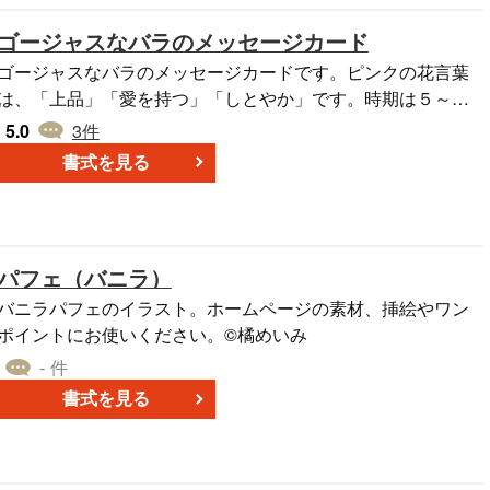
ゴージャスなバラのメッセージカード
ゴージャスなバラのメッセージカードです。ピンクの花言葉
は、「上品」「愛を持つ」「しとやか」です。時期は５～６
月までです。メッセージカードは、はがきサイズでプリント
5.0
3
件
アウトしてご利用ください。はがきサイズからA4、A3サイズ
書式を見る
にも拡大して利用できます。パワーポイント・エクセル・ワ
ードなどにそのまま貼り付けることができます。
パフェ（バニラ）
バニラパフェのイラスト。ホームページの素材、挿絵やワン
ポイントにお使いください。©橘めいみ
- 件
書式を見る