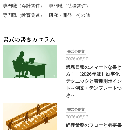
専門職（会計関連）
専門職（法律関連）
専門職（教育関連）
研究・開発
その他
書式の書き方コラム
書式の例文
2026/05/19
業務日報のスマートな書き
方！ 【2026年版】効率化
テクニックと職種別ポイン
ト～例文・テンプレートつ
き～
書式の例文
2026/05/13
経理業務のフローと必要書