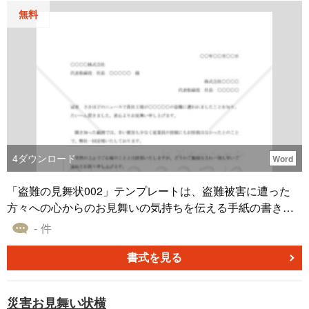
す。
無料
4
ダウンロード
Word
「盗難の見舞状002」テンプレートは、盗難被害に遭った
方々への心からのお見舞いの気持ちを伝える手紙の書き方
事例です。大切な取引先や知人が盗難の辛い経験をされた
- 件
際、適切な言葉で励ましや支援を示す一助となることでし
ょう。このテンプレートは、思いやりの気持ちを込めて、
書式を見る
被害者の方々に寄り添うメッセージをお伝えするための指
針として活用いただけます。必要な方は、ぜひご活用くだ
災害お見舞い状横
さい。