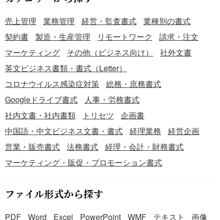
売上管理
業務管理
経営・監査書式
業種別の書式
契約書
製造・生産管理
リモートワーク
請求・注文
マーケティング
その他（ビジネス向け）
社外文書
英文ビジネス書類・書式（Letter）
コロナウイルス感染症対策
総務・庶務書式
Googleドライブ書式
人事・労務書式
社内文書・社内書類
トリセツ
企画書
中国語・中文ビジネス文書・書式
経理業務
経営企画
営業・販売書式
法務書式
経理・会計・財務書式
マーケティング・販促・プロモーション書式
ファイル形式から探す
PDF
Word
Excel
PowerPoint
WMF
テキスト
画像