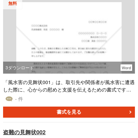
無料
3
ダウンロード
Word
「風水害の見舞状001」は、取引先や関係者が風水害に遭遇
した際に、心からの慰めと支援を伝えるための書式です。
自然災害に対してはどれだけ準備していても完全に防ぐこ
- 件
とは困難です。 この見舞状は、同情と励ましの言葉を表現
する際のガイドとなります。被災者に対して、あなたの企
書式を見る
業や組織の深い配慮と思いやりを示すための適切な言葉を
提供することが目的です。この「風水害の見舞状001」を用
盗難の見舞状002
いることで、きめ細やかな心遣いを伝える一助となりま