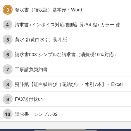
領収書（領収証）基本形・Word
3
請求書 (インボイス対応/自動計算/A4 縦) カラー 使い方解説あり
4
黄水引(黄白水引)_熨斗紙
5
請求書003 シンプルな請求書（消費税10％対応）
6
工事請負契約書
7
熨斗紙【紅白蝶結び（花結び）・水引7本】・Excel
8
FAX送付状01
9
請求書 シンプル02
10