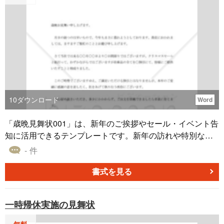
10
ダウンロード
Word
「歳晩見舞状001」は、新年のご挨拶やセール・イベント告
知に活用できるテンプレートです。新年の訪れや特別なイ
ベントの案内を、心温まるメッセージと共にお届けしまし
- 件
ょう。これを使って、お客様への感謝の気持ちや楽しい情
報を効果的に伝えることができます。新たな一年の始まり
書式を見る
を祝福し、ご活用いただければ幸いです。
一時帰休実施の見舞状
無料