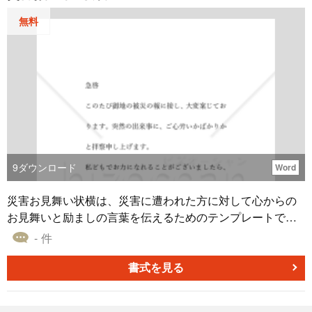
無料
9
ダウンロード
Word
災害お見舞い状横は、災害に遭われた方に対して心からの
お見舞いと励ましの言葉を伝えるためのテンプレートで
す。 横書きで提供されており、Word形式で編集や印刷がで
- 件
きます。また、無料でダウンロードが可能なので、コスト
もかかりません。本テンプレートを使えば、災害お見舞い
書式を見る
状を手間なく作成することができます。 本テンプレート
は、以下のような特徴があります。 ・横書きで書かれた