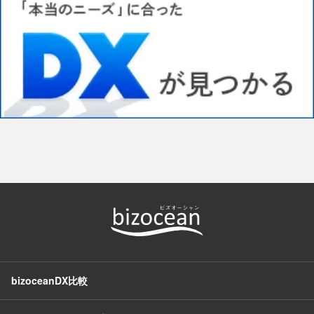
bizoceanDX比較