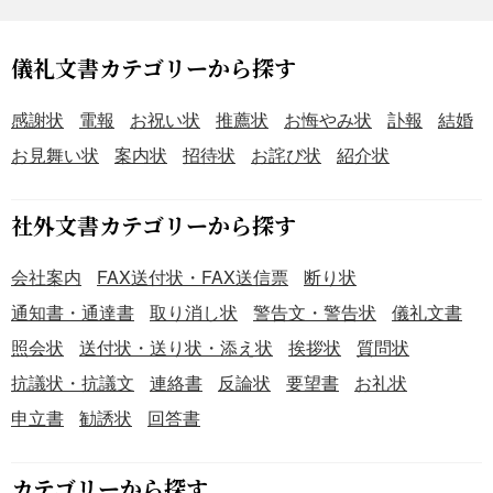
「災害お見舞い状」の文字が、左上に小さく配置されてい
ます。 ・上部には、差出人の名前と連絡先を記入する欄が
あります。 ・下部には、宛先の名前と住所を記入する欄が
儀礼文書カテゴリーから探す
あります。 ・中央には、お見舞いと励ましの文面を記入す
る欄があります。
感謝状
電報
お祝い状
推薦状
お悔やみ状
訃報
結婚
お見舞い状
案内状
招待状
お詫び状
紹介状
社外文書カテゴリーから探す
会社案内
FAX送付状・FAX送信票
断り状
通知書・通達書
取り消し状
警告文・警告状
儀礼文書
照会状
送付状・送り状・添え状
挨拶状
質問状
抗議状・抗議文
連絡書
反論状
要望書
お礼状
申立書
勧誘状
回答書
カテゴリーから探す