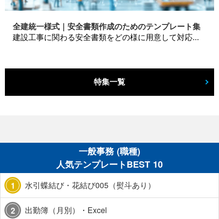
全建統一様式｜安全書類作成のためのテンプレート集
建設工事に関わる安全書類をどの様に用意して対応するか？関連書式テンプレートから書き方の注意点などの役立つコラムをbizoceanがお届けします。
特集一覧
一般事務 (職種)
人気テンプレートBEST 10
水引蝶結び・花結び005（熨斗あり）
1
出勤簿（月別）・Excel
2