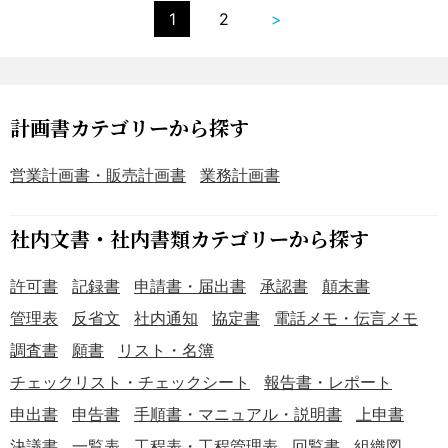
1
2
>
計画書カテゴリーから探す
営業計画書・販売計画書
業務計画書
社内文書・社内書類カテゴリーから探す
許可書
記録書
申請書・届出書
承認書
顛末書
管理表
反省文
社内通知
協定書
電話メモ・伝言メモ
調査書
願書
リスト・名簿
チェックリスト・チェックシート
報告書・レポート
申出書
申告書
手順書・マニュアル・説明書
上申書
決議書
一覧表
工程表・工程管理表
回覧書
組織図