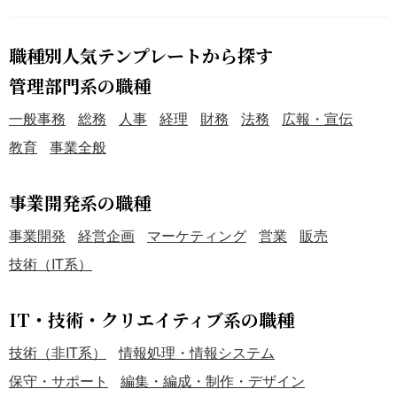
職種別人気テンプレートから探す
管理部門系の職種
一般事務
総務
人事
経理
財務
法務
広報・宣伝
教育
事業全般
事業開発系の職種
事業開発
経営企画
マーケティング
営業
販売
技術（IT系）
IT・技術・クリエイティブ系の職種
技術（非IT系）
情報処理・情報システム
保守・サポート
編集・編成・制作・デザイン