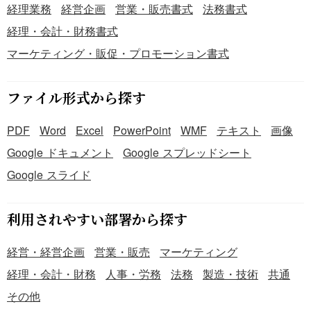
経理業務
経営企画
営業・販売書式
法務書式
経理・会計・財務書式
マーケティング・販促・プロモーション書式
ファイル形式から探す
PDF
Word
Excel
PowerPoint
WMF
テキスト
画像
Google ドキュメント
Google スプレッドシート
Google スライド
利用されやすい部署から探す
経営・経営企画
営業・販売
マーケティング
経理・会計・財務
人事・労務
法務
製造・技術
共通
その他