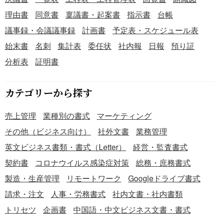
理由書
同意書
稟議書・起案書
指示書
台帳
議事録・会議議事録
計画書
予定表・スケジュール表
始末書
名刺
集計表
委任状
社内報
日報
預り証
分析表
証明書
カテゴリーから探す
売上管理
業種別の書式
マーケティング
その他（ビジネス向け）
社外文書
業務管理
英文ビジネス書類・書式（Letter）
経営・監査書式
契約書
コロナウイルス感染症対策
総務・庶務書式
製造・生産管理
リモートワーク
Googleドライブ書式
請求・注文
人事・労務書式
社内文書・社内書類
トリセツ
企画書
中国語・中文ビジネス文書・書式