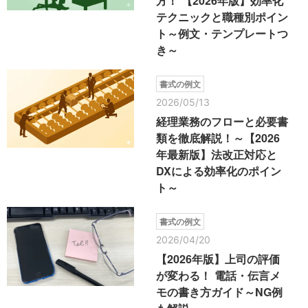
方！ 【2026年版】効率化
テクニックと職種別ポイン
ト～例文・テンプレートつ
き～
書式の例文
2026/05/13
経理業務のフローと必要書
類を徹底解説！～【2026
年最新版】法改正対応と
DXによる効率化のポイン
ト～
書式の例文
2026/04/20
【2026年版】上司の評価
が変わる！ 電話・伝言メ
モの書き方ガイド～NG例