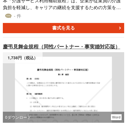
本「介護サービス利用補助規程」は、企業が従業員の介護
負担を軽減し、キャリアの継続を支援するための方策を定
めた規程雛型です。 総則から始まり、補助金の支給、申請
- 件
手続、従業員の義務、その他の配慮事項に至るまで、幅広
い観点から介護サービス利用補助制度の実施をサポートす
書式を見る
る内容となっています。 特筆すべきは、制度の目的や基本
方針を明確に定義し、企業の姿勢を示している点です。 ま
慶弔見舞金規程（同性パートナー・事実婚対応版）
た、補助金の支給対象となる介護サービスを具体的に列挙
し、支給額や期間、併給の制限などを明確に規定していま
1,738円（税込）
す。 申請手続きについては、事前相談から申請、変更、支
給に至るまでの流れを定め、従業員が利用しやすい制度設
計となっています。 さらに、従業員の義務として虚偽申請
の禁止や報告義務、守秘義務を明記し、制度の適正な運用
を確保しています。 適宜ご編集の上でご利用いただければ
と存じます。 〔条文タイトル〕 第1章 総則 第1条（目的）
第2条（基本方針） 第3条（定義） 第4条（適用範囲） 第2
章 補助金の支給 第5条（補助金の支給対象） 第6条（補助
金の額） 第7条（補助金の支給期間） 第8条（併給の制限）
0
ダウンロード
Word
第3章 申請手続 第9条（事前相談） 第10条（補助金の申請