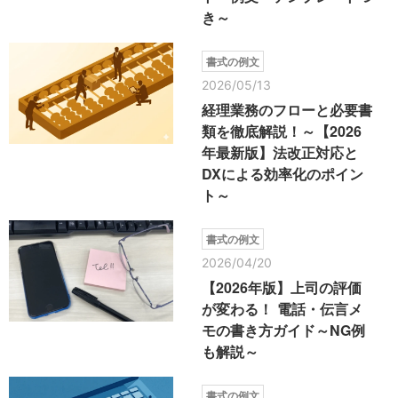
き～
書式の例文
2026/05/13
経理業務のフローと必要書
類を徹底解説！～【2026
年最新版】法改正対応と
DXによる効率化のポイン
ト～
書式の例文
2026/04/20
【2026年版】上司の評価
が変わる！ 電話・伝言メ
モの書き方ガイド～NG例
も解説～
書式の例文