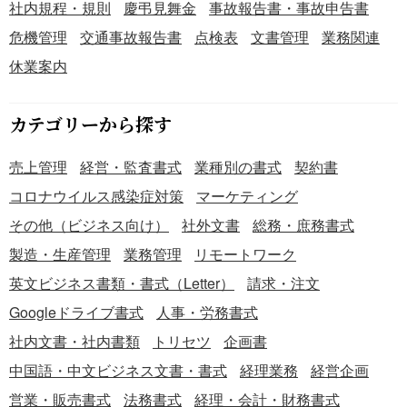
社内規程・規則
慶弔見舞金
事故報告書・事故申告書
イバーシティ対応を進めたい会社にもお使いいただけま
危機管理
交通事故報告書
点検表
文書管理
業務関連
す。 Word形式でのご提供ですので、自社の支給金額や届出
期限など、必要に応じて自由に編集してご利用ください。
休業案内
〔条文タイトル〕 第1条（目的） 第2条（適用範囲） 第3条
（定義） 第4条（パートナーの届出） 第5条（結婚祝金）
カテゴリーから探す
第6条（出産祝金） 第7条（子の入学祝金） 第8条（永年勤
続祝金） 第9条（死亡弔慰金） 第10条（家族死亡弔慰金）
売上管理
経営・監査書式
業種別の書式
契約書
第11条（傷病見舞金） 第12条（災害見舞金） 第13条（届
出） 第14条（届出期限） 第15条（支給日） 第16条（不正
コロナウイルス感染症対策
マーケティング
受給の返還） 第17条（供花・弔電等） 第18条（支給額の
その他（ビジネス向け）
社外文書
総務・庶務書式
改定） 第19条（規程の改廃）
製造・生産管理
業務管理
リモートワーク
英文ビジネス書類・書式（Letter）
請求・注文
Googleドライブ書式
人事・労務書式
社内文書・社内書類
トリセツ
企画書
中国語・中文ビジネス文書・書式
経理業務
経営企画
営業・販売書式
法務書式
経理・会計・財務書式