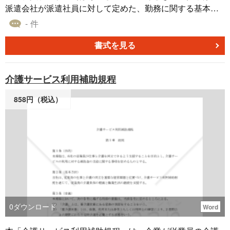
派遣会社が派遣社員に対して定めた、勤務に関する基本的
なルールや規則のことを指します。派遣社員は派遣元の会
- 件
社（派遣会社）の従業員であり、派遣先の企業で働く形態
を取るため、派遣社員の勤務に関する規定は派遣会社が定
書式を見る
めることが一般的です。 派遣社員は、派遣先企業の就業規
則も遵守する必要がありますが、給与や労働条件などの基
介護サービス利用補助規程
本的な部分は派遣社員服務規程に従うことが一般的です。
派遣社員として働く場合は、派遣元の会社が定める派遣社
858円（税込）
員服務規程を十分理解し、適切に遵守することが重要で
す。 適宜ご編集の上でご利用いただければと存じます。
〔条文タイトル〕 第１条（総則） 第２条（服務規律） 第
３条（勤務時間・休日等） 第４条（時間外・休日勤務） 第
５条（事前連絡） 第６条（秘密保持） 第７条（損害賠償責
任） 第８条（契約の解除） 第９条（苦情の取り扱い）
0
ダウンロード
Word