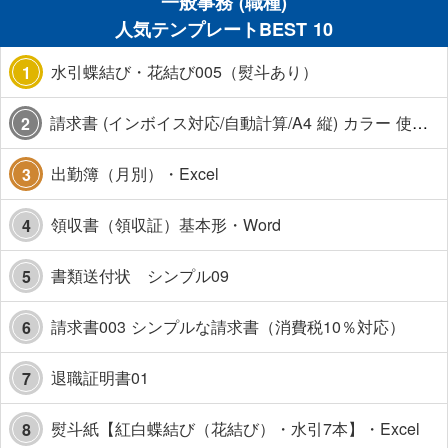
一般事務 (職種)
人気テンプレートBEST 10
水引蝶結び・花結び005（熨斗あり）
1
請求書 (インボイス対応/自動計算/A4 縦) カラー 使い方解説あり
2
出勤簿（月別）・Excel
3
領収書（領収証）基本形・Word
4
書類送付状 シンプル09
5
請求書003 シンプルな請求書（消費税10％対応）
6
退職証明書01
7
熨斗紙【紅白蝶結び（花結び）・水引7本】・Excel
8