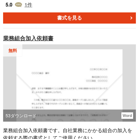
す。督促状をお探しなら、「書式テンプレートのbizocean
5.0
1
件
（ビズオーシャン）」へ。
書式を見る
業務組合加入依頼書
無料
53
ダウンロード
Word
業務組合加入依頼書です。自社業務にかかる組合の加入を
依頼する際の書式としてご使用ください。