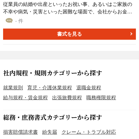
手続） 第11条（申請内容の変更） 第12条（補助金の支
従業員の結婚や出産といったお祝い事、あるいはご家族の
給） 第13条（不支給・支給停止） 第4章 従業員の義務 第1
不幸や病気・災害といった困難な場面で、会社からお金を
4条（虚偽申請の禁止） 第15条（報告義務） 第16条（守秘
支給する制度を「慶弔見舞金制度」といいます。 本書式
- 件
義務） 第5章 その他 第17条（個人情報の取り扱い） 第18
は、この慶弔見舞金制度のルールを定めた社内規程のひな
条（相談窓口） 第19条（制度の見直し） 第20条（その
型です。 近年、同性カップルを公的に認めるパートナーシ
書式を見る
他）
ップ制度を導入する自治体が増えており、また入籍せずに
夫婦同然の生活を送る事実婚カップルも珍しくなくなりま
した。 ところが従来の慶弔見舞金規程の多くは「配偶者」
を法律上の婚姻相手に限定しており、同性パートナーや事
実婚のパートナーは支給対象から外れてしまうケースが少
社内規程・規則カテゴリーから探す
なくありませんでした。 本書式は、こうした多様なパート
ナーシップに対応できるよう設計しています。 パートナー
就業規則
育児・介護休業規程
退職金規程
シップ証明書を取得した同性カップルや、住民票で「夫
給与規程・賃金規程
出張旅費規程
職務権限規程
（未届）」「妻（未届）」と記載された事実婚カップルに
ついても、結婚祝金や弔慰金などを法律婚の配偶者と同じ
条件で受け取れる内容となっています。 届出の手続きや必
総務・庶務書式カテゴリーから探す
要書類、個人情報の取扱いについても明確に定めています
ので、会社側も安心して運用できます。 新しく慶弔見舞金
損害賠償請求書
紛失届
クレーム・トラブル対応
制度を設けたい会社はもちろん、既存の規程を見直してダ