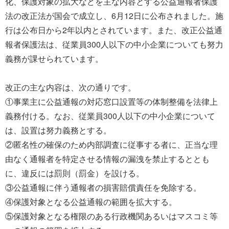
化、保護対象の拡大などを主な内容とする公益通報者保護
法の改正法が国会で成立し、6月12日に公布されました。施
行は公布日から2年以内とされています。また、改正公益通
報者保護法は、従業員300人以下の中小企業についても努力
義務が課せられています。
改正の主な内容は、次の通りです。
①事業主に公益通報の対応窓口設置等の体制整備を法律上
義務付ける。なお、従業員300人以下の中小企業について
は、設置は努力義務とする。
②匿名性の確保のため内部調査に従事する者に、正当な理
由なく通報者を特定させる情報の漏洩を禁止するととも
に、違反には罰則（罰金）を設ける。
③公益通報に伴う通報者の損害賠償責任を免除する。
④保護対象となる公益通報の範囲を拡大する。
⑤保護対象となる権限のある行政機関あるいはマスコミ等