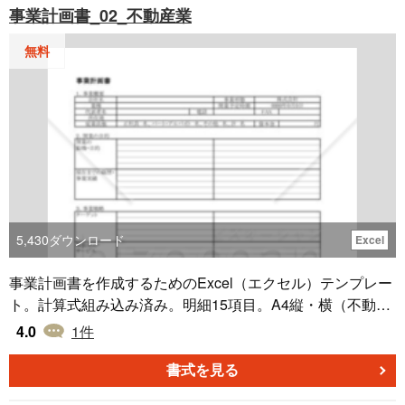
事業計画書_02_不動産業
続きに関する情報を追記いただくことも可能です。正確な
情報伝達により企業間の信頼関係を維持しつつ、適切な業
無料
務進行を支援するツールとしてお役立てください。
5,430
ダウンロード
Excel
事業計画書を作成するためのExcel（エクセル）テンプレー
ト。計算式組み込み済み。明細15項目。A4縦・横（不動産
業向け）
4.0
1
件
書式を見る