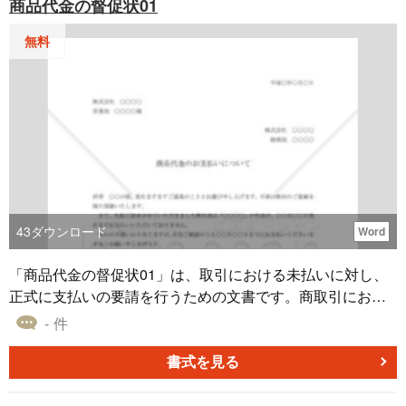
商品代金の督促状01
による契約解除02（民法改正対応）は、現物まがい商法に
よって被害を受けた場合に必要な文書です。相手方に対し
無料
て契約の無効と代金の返還を正確に伝えることができるよ
うに作成しましょう。
43
ダウンロード
Word
「商品代金の督促状01」は、取引における未払いに対し、
正式に支払いの要請を行うための文書です。商取引におい
ては、期日までに代金の支払いが完了しない場合が生じる
- 件
ことがあります。このような状況が発生した際に、適切な
手段で債権の回収を促進することは、企業の経営安定性を
書式を見る
保つ上で極めて重要です。この督促状はWord形式のため、
状況に応じ具体的な未払いの詳細、期日、そして今後の手