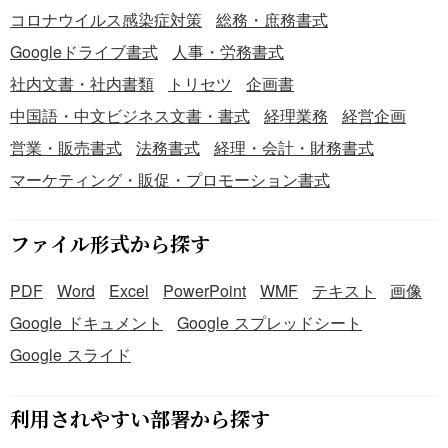
コロナウイルス感染症対策
総務・庶務書式
Googleドライブ書式
人事・労務書式
社内文書・社内書類
トリセツ
企画書
中国語・中文ビジネス文書・書式
経理業務
経営企画
営業・販売書式
法務書式
経理・会計・財務書式
マーケティング・販促・プロモーション書式
ファイル形式から探す
PDF
Word
Excel
PowerPoint
WMF
テキスト
画像
Google ドキュメント
Google スプレッドシート
Google スライド
利用されやすい部署から探す