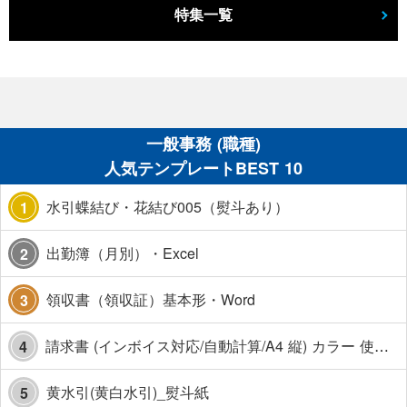
特集一覧
一般事務 (職種)
人気テンプレートBEST 10
水引蝶結び・花結び005（熨斗あり）
1
出勤簿（月別）・Excel
2
領収書（領収証）基本形・Word
3
請求書 (インボイス対応/自動計算/A4 縦) カラー 使い方解説あり
4
黄水引(黄白水引)_熨斗紙
5