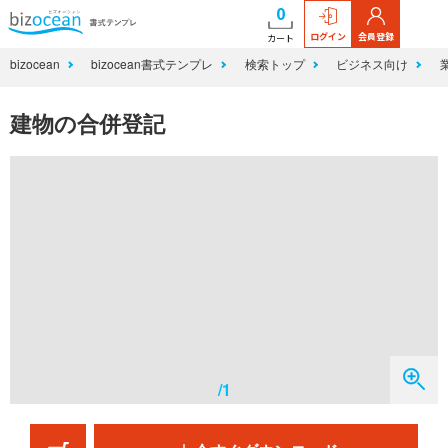
0
ログイン
会員登録
カート
bizocean
bizocean書式テンプレ
検索トップ
ビジネス向け
建物の合併登記
/1