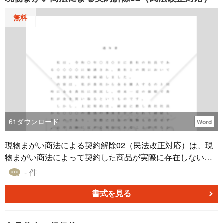
無料
61
ダウンロード
Word
現物まがい商法による契約解除02（民法改正対応）は、現
物まがい商法によって契約した商品が実際に存在しないこ
とが判明した場合に、契約を無効とするための文書です。
- 件
現物まがい商法は、消費者に商品を渡さずに、その商品の
運用や管理を請け負うと偽って、高額な代金を支払わせる
書式を見る
不正な商法です。このような商法は、民法の改正によっ
て、2020年4月から無効とされています。現物まがい商法