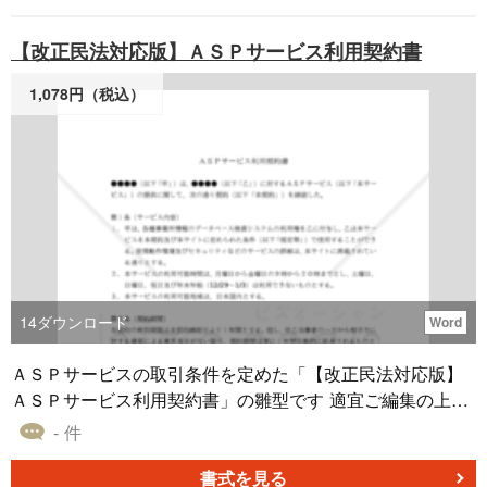
【改正民法対応版】ＡＳＰサービス利用契約書
1,078円（税込）
14
ダウンロード
Word
ＡＳＰサービスの取引条件を定めた「【改正民法対応版】
ＡＳＰサービス利用契約書」の雛型です 適宜ご編集の上で
ご利用いただければと存じます。2020年4月1日施行の改正
- 件
民法対応版です。 〔条文タイトル〕 第１条（サービス内
容） 第２条（契約期間） 第３条（利用料金） 第４条（外
書式を見る