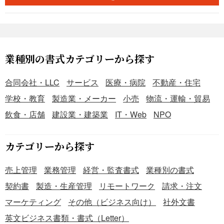
部委託） 第５条（利用者の会員登録） 第６条（ＩＤ・パス
ワード管理） 第７条（登録情報の変更） 第８条（バックア
ップ） 第９条（ＩＤ返還） 第１０条（禁止行為） 第１１
条（利用環境整備） 第１２条（利用制限） 第１３条（削除
及び変更権限） 第１４条（個人情報管理） 第１５条（秘密
業種別の書式カテゴリーから探す
情報の取扱い） 第１６条（非保証） 第１７条（免責） 第
１８条（一時的な中断及び提供停止） 第１９条（契約解
合同会社・LLC
サービス
医療・病院
不動産・住宅
除） 第２０条（期限の利益喪失） 第２１条（契約の終了）
学校・教育
製造業・メーカー
小売
物流・運輸・貿易
第２２条（損害賠償） 第２３条（遅延損害金） 第２４条
飲食・店舗
建設業・建築業
IT・Web
NPO
（不可抗力） 第２５条（他の規定等との関係） 第２６条
（権利の譲渡及び質入） 第２７条（準拠法） 第２８条（合
意管轄）
カテゴリーから探す
売上管理
業務管理
経営・監査書式
業種別の書式
契約書
製造・生産管理
リモートワーク
請求・注文
マーケティング
その他（ビジネス向け）
社外文書
英文ビジネス書類・書式（Letter）