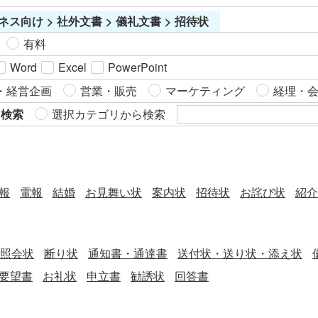
組みを説明します。 ■利用シーン ＜不適切投稿の発覚時＞ 従
ネス向け > 社外文書 > 儀礼文書 > 招待状
業員のSNS投稿が問題となった際に、迅速に謝罪と対策を発
表する場面で使用します。 ＜信頼回復の手段として＞ 顧客や
有料
取引先に対して、問題解決に向けた真摯な対応を示すために
Word
Excel
PowerPoint
活用します。 ＜再発防止策の公表＞ 具体的な対策を記載し、
同様の問題が発生しないように努める姿勢を表明します。 ■
・経営企画
営業・販売
マーケティング
経理・
作成時のポイント ＜誠意ある謝罪の言葉を明記＞ 顧客や関係
ら検索
選択カテゴリから検索
者への謝罪を真摯に表現し、信頼回復の意図を明確に伝えま
す。 ＜問題の経緯を簡潔に記載＞ 具体的な日時や状況を記載
し、問題の背景を正確に説明します。 ＜具体的な対策を提示
＞ 防犯カメラの設置や従業員教育など、再発防止策を具体的
報
電報
結婚
お見舞い状
案内状
招待状
お詫び状
紹介
に明示します。 ＜問い合わせ先の明示＞ 顧客からの質問や意
見に迅速に対応するため、連絡先情報を記載します。 ■テン
プレートの利用メリット ＜迅速な文書作成＞ 例文を参考に、
短時間で正式な謝罪文を作成できます。 ＜柔軟な編集対応＞
照会状
断り状
通知書・通達書
送付状・送り状・添え状
Word形式のため、問題内容や対策に応じて簡単にカスタマイ
要望書
お礼状
申立書
勧誘状
回答書
ズ可能です。 ＜信頼関係の再構築＞ 顧客や関係者に対し、真
摯な対応を示すことで信頼回復を図ります。