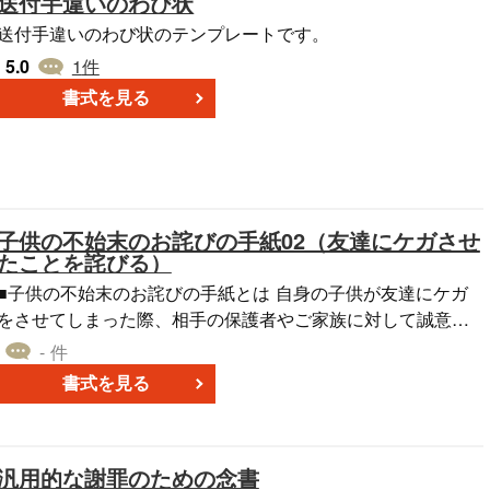
送付手違いのわび状
送付手違いのわび状のテンプレートです。
5.0
1
件
書式を見る
子供の不始末のお詫びの手紙02（友達にケガさせ
たことを詫びる）
■子供の不始末のお詫びの手紙とは 自身の子供が友達にケガ
をさせてしまった際、相手の保護者やご家族に対して誠意あ
る謝罪の意を伝えるための手紙・文書です。子供同士のトラ
- 件
ブルはデリケートな問題であり、迅速かつ丁寧な謝罪が重要
書式を見る
です。悲しく、慌ててしまう気持ちもあるかと思いますが、
まずは謝罪へ進みましょう。 この手紙テンプレートには文例
が記載されています。書き方が分からないという場合でも、
汎用的な謝罪のための念書
例文を参考にしながら誠実な表現で気持ちを伝えましょう。