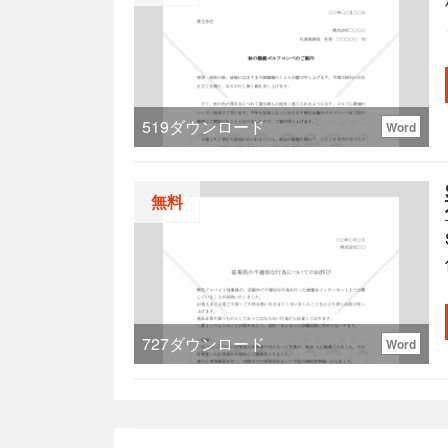
き
519
ダウンロード
Word
無料
れ
727
ダウンロード
Word
し