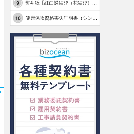
熨斗紙【紅白蝶結び（花結び）・水引7本】・Excel
9
健康保険資格喪失証明書（シンプル表形式版）・Excel【見本付き】
10