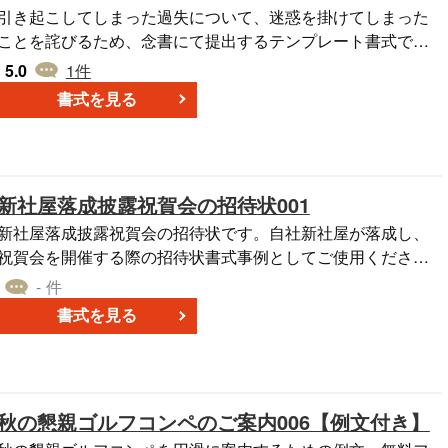
一秒でも早く、相手に対する配慮を示す対応に繋げてくださ
引き起こしてしまった過失について、迷惑を掛けてしまった
 ■利用シーン ・子供が友達にケガを負わせてしまい、保
ことを詫びるため、念書にて提出するテンプレート書式で
護者として謝罪したい場合（例：学校や公園でのトラブル）
す。きちんとお詫びをした上で、二度と繰り返さないよう誓
5.0
1
件
・相手の保護者に誠意を示し、良好な関係を維持したい場合
うことを、記述します。
書式を見る
（例：友達関係の継続を望む場合） ・トラブルの再発防止を
約束し、理解を求めたい場合（例：今後の改善策を伝えたい
合） ■注意ポイント ＜子供の行為への反省を示す＞ 親とし
て、子供の行為に対する反省の気持ちをしっかり表明しまし
新社屋落成披露祝賀会の招待状001
ょう。 ＜トラブルの経緯を簡潔に記載＞ 詳細を述べすぎるの
は避け、簡潔に状況を説明すると、相手に分かりやすく伝わ
新社屋落成披露祝賀会の招待状です。自社新社屋が落成し、
ります。 ＜今後の改善意識を明確に示す＞ 「今後はこのよう
祝賀会を開催する際の招待状書式事例としてご使用くださ
なことがないよう十分に注意させます」など、再発防止への
い。
- 件
取り組みを明示すると誠意が伝わりやすくなります。 ■テン
書式を見る
プレートのメリット ＜丁寧で誠実な謝罪が可能＞ 誠意ある表
現があらかじめ設定されており、必要な情報を加えるだけで
誠実な謝罪文が完成します。 ＜デリケートな場面にふさわし
い配慮を反映＞ トラブルに対応する際の配慮や相手への理解
秋の懇親ゴルフコンペのご案内006【例文付き】
が伝わる構成になっており、信頼関係を損なわずに対応でき
ます。 ＜内容を調整可能＞ Word形式のテンプレートなの