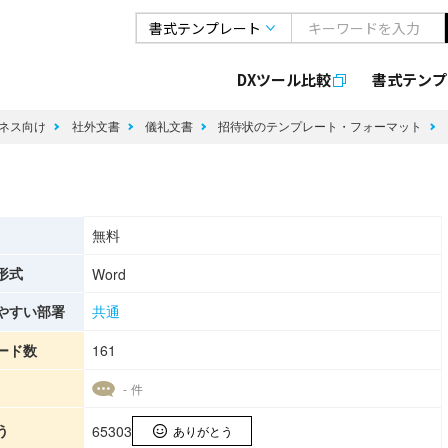
DXツール比較
書式
テンプ
ネス向け
社外文書
儀礼文書
招待状のテンプレート・フォーマット
無料
形式
Word
やすい部署
共通
ード数
161
- 件
う
65303
ありがとう