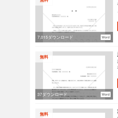
い。
7,015
ダウンロード
Word
場
無料
37
ダウンロード
Word
無料