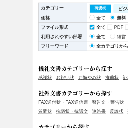
カテゴリー
ビジ
再選択
価格
全て
無料
ファイル形式
全て
PDF
利用されやすい部署
全て
経営
フリーワード
全カテゴリか
儀礼文書カテゴリーから探す
感謝状
お祝い状
お悔やみ状
推薦状
訃
社外文書カテゴリーから探す
FAX送付状・FAX送信票
警告文・警告状
質問状
抗議状・抗議文
連絡書
反論状
カテゴリーから探す