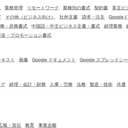
式
業務管理
リモートワーク
業種別の書式
契約書
英文ビジ
グ
その他（ビジネス向け）
社外文書
請求・注文
Googl
務・庶務書式
中国語・中文ビジネス文書・書式
経理業務
販促・プロモーション書式
テキスト
画像
Google ドキュメント
Google スプレッドシ
ング
経理・会計・財務
人事・労務
法務
製造・技術
共通
広報・宣伝
教育
事業全般