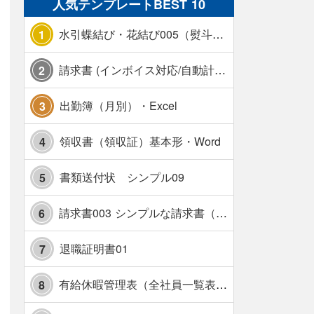
人気テンプレートBEST 10
水引蝶結び・花結び005（熨斗あり）
1
請求書 (インボイス対応/自動計算/A4 縦) カラー 使い方解説あり
2
出勤簿（月別）・Excel
3
領収書（領収証）基本形・Word
4
書類送付状 シンプル09
5
請求書003 シンプルな請求書（消費税10％対応）
6
退職証明書01
7
有給休暇管理表（全社員一覧表版）・横【見本付き】
8