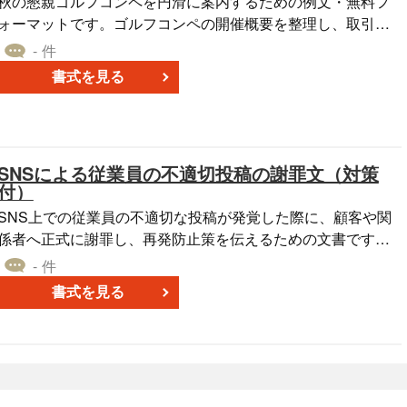
秋の懇親ゴルフコンペを円滑に案内するための例文・無料フ
で、ご状況に合わせて内容を簡単に編集できます。 文例入り
ォーマットです。ゴルフコンペの開催概要を整理し、取引先
の書式が無料でダウンロード可能ですので、まずは迅速な対
や社員、関係者に向けて的確に伝える内容となっています。
- 件
応が求められる謝罪文の作成に最適です。
季節感を取り入れた挨拶文や、スケジュールの詳細を明記す
書式を見る
ることで、招待者に信頼感と親近感を与える案内状を作成で
ます。 ■利用シーン ＜取引先との関係強化＞ ゴルフを通じ
て取引先との親睦を深める機会として活用します。 ＜社員・
関係者間の交流促進＞ 社内外の関係者が一堂に会し、交流を
SNSによる従業員の不適切投稿の謝罪文（対策
深める場として使用されます。 ＜季節イベントとしての開催
付）
＞ 秋の自然を楽しみながら、リフレッシュする目的で利用さ
SNS上での従業員の不適切な投稿が発覚した際に、顧客や関
ます。 ■利用・作成時のポイント ＜明確な開催概要＞ 日
係者へ正式に謝罪し、再発防止策を伝えるための文書です。
時、場所、費用などの詳細を正確に記載し、参加者にわかり
例文として問題の経緯や具体的な対応策が簡潔に記載されて
やすく案内することが重要です。 ＜丁寧な挨拶文＞ 季節の挨
- 件
おり、信頼回復を目的とした内容で構成されています。Word
拶や感謝の言葉を盛り込みましょう。 ＜表彰式や懇親会の案
書式を見る
形式で無料ダウンロードでき、企業の事情に応じて柔軟に編
内＞ イベント後の表彰式や懇親会の詳細も明記し、参加を促
集可能です。 ■SNSによる不適切投稿の謝罪文とは SNS上で
ます。 ■テンプレートの利用メリット ＜効率的な案内作成
の不適切な投稿が会社の信頼に影響を及ぼす事態が発生した
＞ あらかじめ用意された例文を利用することで、短時間で案
際に、謝罪と対応を公式に発信するためのものです。問題の
内状を作成可能です。 ＜情報の見やすさ向上＞ 要点が整理さ
背景や原因、取られた対策を明示し、再発防止に向けた取り
れているため、参加者が必要な情報を簡単に把握できます。