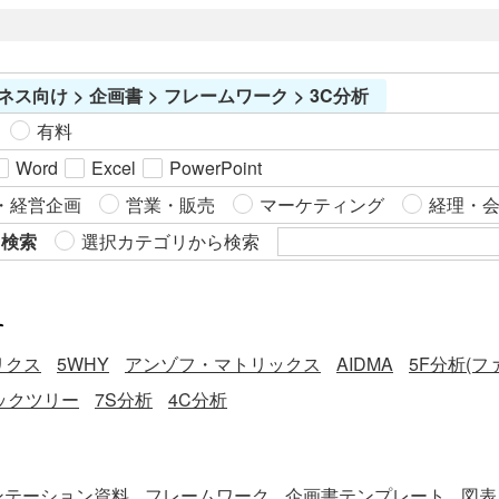
の順に行動すべきかを明確化した行動指針です。現場での混
乱を防ぎ、迅速な応急処置と搬送につなげることを目的とし
ています。法改正では、WBGT値（暑さ指数）28℃以上また
ネス向け > 企画書 > フレームワーク > 3C分析
は気温31℃以上の環境下での報告・対応体制の整備および作
業環境管理が義務付けられています。 ※義務に違反した場
有料
合、「６か月以下の懲役または５０万円以下の罰金」に処さ
Word
Excel
PowerPoint
れるほか、法人に対し「５０万円以下の罰金」が科されるケ
ースがあります。企業と従業員ひとりひとりが熱中症リスク
・経営企画
営業・販売
マーケティング
経理・
を理解し、意識することが重要です。 ■テンプレートの利用
ら検索
選択カテゴリから検索
シーン ＜屋外・高温環境での作業現場に＞ 製造・建設・運輸
などWBGT値が高くなる現場で、全従業員が共通認識を持て
るよう掲示します。 ＜熱中症発生時の初動対応整備に＞ 管理
す
者や救護担当者が取るべき初期行動を明確に示し、緊急時の
リクス
5WHY
アンゾフ・マトリックス
AIDMA
5F分析(
判断誤りや対応遅延を防止します。 ■作成・利用時のポイン
ト ＜掲示場所を明確に設定＞ 全従業員が視認できる休憩所・
ックツリー
7S分析
4C分析
作業場入口などに掲示し、すぐに確認できる体制を整えまし
ょう。 ＜連絡体制・責任者情報を最新化＞ 作業管理者・安全
衛生担当者・産業医などの連絡先を正確に記載し、変更時は
ンテーション資料
フレームワーク
企画書テンプレート
図表
速やかに更新しましょう。 ＜記録と見直しを継続的に実施＞