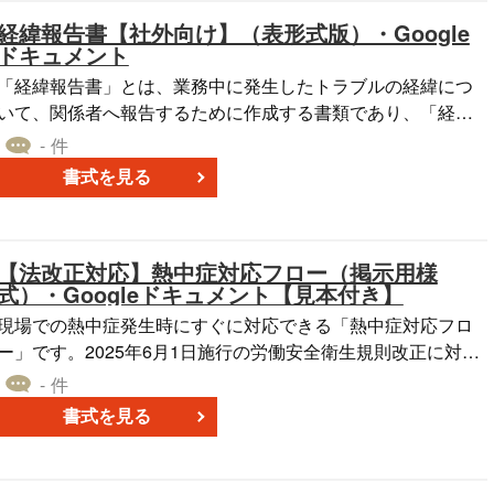
 自社の内部環境と外部環境を分析することで、自社の市
場機会や事業課題、ビジネス戦略目標の発見、効率的なマー
経緯報告書【社外向け】（表形式版）・Google
ドキュメント
ケティングプランの立案・経営戦略の策定につながります。
また、既存事業の改善点や、新規事業の将来的なリスクの発
「経緯報告書」とは、業務中に発生したトラブルの経緯につ
見も可能です。SWOT分析を活用することで、競合に負けな
いて、関係者へ報告するために作成する書類であり、「経過
いための必要な要素を把握することも重要になります。 こち
報告書」とも呼ばれています。 経緯報告書の作成により、ト
- 件
らは、そのExcelバージョンとなります。 テンプレートは無料
ラブルの具体的な内容とそれが現在どのような状況なのかを
書式を見る
でダウンロードできますので、ぜひお役立てください。
関係者へ報告し、共有することが可能です。これにより、同
様のトラブルの再発を予防できるだけでなく、関係者の不信
や疑念を払拭して、現状よりも評価や評判が悪くなるのを防
【法改正対応】熱中症対応フロー（掲示用様
ます。 なお、経緯報告書と記載内容が似た書類に「顛末
式）・Googleドキュメント【見本付き】
書」があります。顛末書はトラブルの解決後に作成するのに
対し、経緯報告書は解決前に作成するという点で異なりま
現場での熱中症発生時にすぐに対応できる「熱中症対応フロ
 こちらは表形式を取り入れた、社外向けの経緯報告書の
ー」です。2025年6月1日施行の労働安全衛生規則改正に対応
テンプレートです。Googleドキュメントで作成しており、無
し、熱中症発生時の初動対応から報告・搬送・記録までの流
- 件
料でダウンロードすることが可能です。 自社の業務において
れを簡潔に整理しています。必要箇所を編集したうえで事業
書式を見る
トラブルが発生し、社外の関係者へ報告が必要な際には、本
場の掲示物として印刷・共有ができ、全従業員への周知・教
テンプレートをお役立ていただければと思います。
育にお役立ていただけます。 ■熱中症対応フローとは 作業中
に熱中症の疑いがある従業員を発見した際、誰が・何を・ど