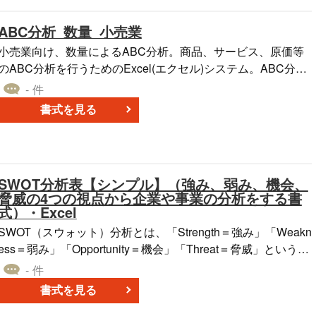
ABC分析_数量_小売業
小売業向け、数量によるABC分析。商品、サービス、原価等
のABC分析を行うためのExcel(エクセル)システム。ABC分析
に必要な、入力項目の並べ替えは自動で行われます。また、
- 件
パレート図を出力します。A4縦
書式を見る
SWOT分析表【シンプル】（強み、弱み、機会、
脅威の4つの視点から企業や事業の分析をする書
式）・Excel
SWOT（スウォット）分析とは、「Strength＝強み」「Weakn
ess＝弱み」「Opportunity＝機会」「Threat＝脅威」という4
つのカテゴリーを視点にして、経営戦略や事業計画の現状分
- 件
析を行う経営戦略策定方法です。そして、SWOT分析による
書式を見る
企業や事業の現状を分析したものがSWOT分析表になりま