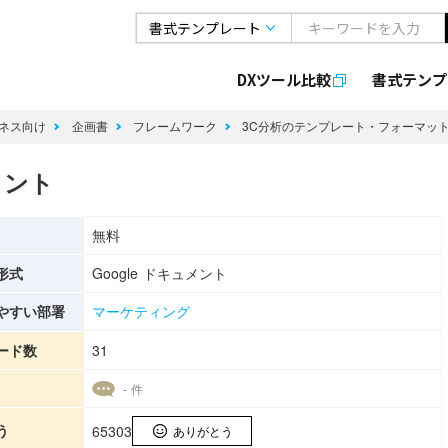
DXツール比較
書式
テンプ
ネス向け
企画書
フレームワーク
3C分析のテンプレート・フォーマッ
メント
無料
形式
Google ドキュメント
やすい部署
マーケティング
ード数
31
- 件
う
65303
ありがとう