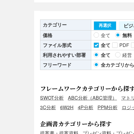
カテゴリー
ビジ
再選択
価格
全て
無料
ファイル形式
全て
PDF
利用されやすい部署
全て
経営
フリーワード
全カテゴリか
フレームワークカテゴリーから探
SWOT分析
ABC分析（ABC管理）
マト
3C分析
6W2H
4P分析
PPM分析
ロジ
企画書カテゴリーから探す
提案書・提案資料
プレゼン資料・プレゼ