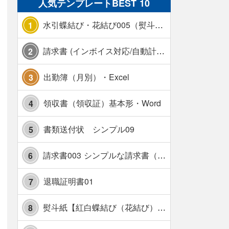
人気テンプレートBEST 10
水引蝶結び・花結び005（熨斗あり）
1
請求書 (インボイス対応/自動計算/A4 縦) カラー 使い方解説あり
2
出勤簿（月別）・Excel
3
領収書（領収証）基本形・Word
4
書類送付状 シンプル09
5
請求書003 シンプルな請求書（消費税10％対応）
6
退職証明書01
7
熨斗紙【紅白蝶結び（花結び）・水引7本】・Excel
8