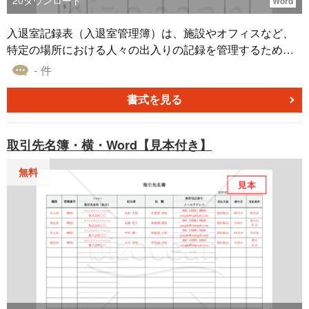
20
ダウンロード
Word
入退室記録表（入退室管理簿）は、施設やオフィスなど、
特定の場所における人々の出入りの記録を管理するために
使用される表です。 入退室記録表の作成により特定の場所
- 件
への出入りを管理し、正確な入退室記録を保持すること
で、認可されていない人物の立ち入りや不正行為の特定、
書式を見る
セキュリティ上の問題の早期発見が可能となります。 こち
らは縦のレイアウトを採用した、Word版の入退室記録表で
取引先名簿・横・Word【見本付き】
す。 本テンプレートは無料でダウンロードをすることがで
きるので、ぜひご利用ください。
無料