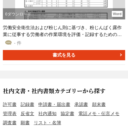
る社内システム上のデータとの紐付けがスムーズになりま
す。 ＜情報の最新化＞ 最終更新日を明記し、担当者変更や
0
ダウンロード
Word
連絡先の更新などの変更履歴を定期的に反映することが重
要です。 ＜個人情報の取り扱い＞ 記載された個人情報は、
労働安全衛生法および粉じん則に基づき、粉じんばく露作
あらかじめ特定した利用目的の範囲内でのみ利用し、アク
業に従事する労働者の作業環境を評価・記録するための
セス権限の管理や漏えい防止策など、適切な安全管理措置
「作業環境測定結果記録表」テンプレートです。作業環境
- 件
を講じた上で取り扱う必要があります。 ■テンプレートの
測定士が実施したサンプリング・分析の結果を体系的にま
利用メリット ＜業務の効率化＞ 必要な情報が一覧化されて
とめ、労働者の健康管理や法令遵守を支援することを目的
書式を見る
いるため、確認や社内共有にかかる時間を削減できます。
としています。 ■作業環境測定結果記録表とは 粉じん作業
＜カスタマイズ性＞ Word形式のため、自社の業務フローや
を行う全ての現場で導入された、個人サンプリング法によ
管理項目に応じて柔軟に編集することが可能です。 ＜見本
る作業環境測定の実施と記録を標準化した帳票です。労働
付きで記入方法が一目瞭然＞ 入力例が記載されているた
者ごとのばく露実態（労働者ごとの粉じん濃度）を評価
め、初めて作成する方でも迷わず入力でき、作成時間の短
し、管理区分（第1〜第3分類）や改善措置の判断、健康障
社内文書・社内書類カテゴリーから探す
縮につながります。
害発生リスクの低減に直結する、実務で不可欠な様式で
す。 ■テンプレートの利用シーン ＜法令対応が必要なとき
許可書
記録書
申請書・届出書
承認書
顛末書
＞ 粉じん作業に従事する職場では、定期的な測定と記録保
管理表
反省文
社内通知
協定書
電話メモ・伝言メモ
存が義務付けられています。 ＜労働災害防止のために＞ 評
調査書
願書
リスト・名簿
価結果をもとに換気設備の改善や作業手順の見直しに活用