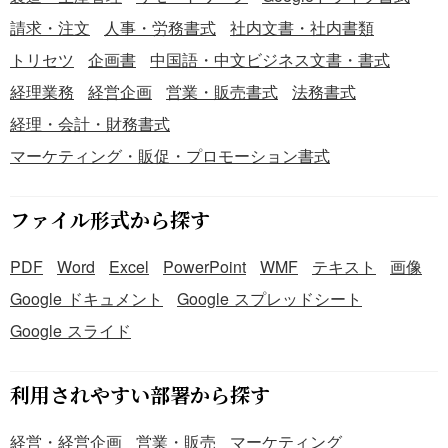
請求・注文
人事・労務書式
社内文書・社内書類
トリセツ
企画書
中国語・中文ビジネス文書・書式
経理業務
経営企画
営業・販売書式
法務書式
経理・会計・財務書式
マーケティング・販促・プロモーション書式
ファイル形式から探す
PDF
Word
Excel
PowerPoint
WMF
テキスト
画像
Google ドキュメント
Google スプレッドシート
Google スライド
利用されやすい部署から探す
経営・経営企画
営業・販売
マーケティング