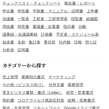
できます。 ＜監査・報告への備えに＞ 労働基準監督署など
チェックリスト・チェックシート
報告書・レポート
への提出資料としても使用可能です。 ■作成・利用時のポ
申出書
申告書
手順書・マニュアル・説明書
上申書
イント ＜測定状況を正確に記録＞ 作業工程や設備稼働、労
決議書
一覧表
工程表・工程管理表
回覧書
組織図
働者の動線など、測定値に影響を及ぼす要因を具体的に記
載しましょう。 ＜機器の較正情報を記載＞ サンプリング機
理由書
同意書
稟議書・起案書
指示書
台帳
器や分析機器の型式・較正日を明確に残すことで、測定の
議事録・会議議事録
計画書
予定表・スケジュール表
信頼性を担保できます。 ＜評価結果と管理区分を明示＞ 管
始末書
名刺
集計表
委任状
社内報
日報
預り証
理濃度と比較した結果を記録し、改善が必要な場合は速や
かに対応につなげましょう。 ■テンプレートの利用メリッ
分析表
証明書
ト ＜行政公式様式で安心・コスト不要＞ 無料配布・法令準
拠でご利用いただけます。 ＜Word形式で編集しやすい＞
カテゴリーから探す
ダウンロード後すぐに編集でき、修正も簡単です。 ※出
典：「石川労働局ホームページ」（https://jsite.mhlw.go.jp/is
売上管理
業種別の書式
マーケティング
hikawa-roudoukyoku/） ※最新の作業環境測定指針や行政通
知等も参照してください（厚生労働省HP等）
その他（ビジネス向け）
社外文書
業務管理
英文ビジネス書類・書式（Letter）
経営・監査書式
契約書
コロナウイルス感染症対策
総務・庶務書式
製造・生産管理
リモートワーク
Googleドライブ書式