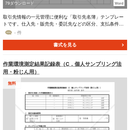
79
ダウンロード
Word
取引先情報の一元管理に便利な「取引先名簿」テンプレー
トです。仕入先・販売先・委託先などの区分、支払条件や
締日、担当者の連絡先まで、取引に必要な情報を表形式で
- 件
整理できます。見本付きなので入力ルールを確認しながら
すぐに運用を開始でき、日々の顧客・仕入先管理の効率化
書式を見る
につながります。 ■取引先名簿とは 企業間取引における相
手先の基本情報や担当者情報、支払条件などを一覧で管理
作業環境測定結果記録表（C．個人サンプリング法
するための文書です。一般的には、営業部門・経理部門・
用・粉じん用）
購買部門などが、業務連絡や契約・債権債務管理のために
作成・更新します。 ■テンプレートの利用シーン ＜新規取
無料
引先の登録・既存情報の更新時に＞ 取引開始時や担当者変
更時に、最新の連絡先や支払条件を記録・共有する場面で
活用できます。 ＜部門間での情報共有・引継ぎ資料として
＞ 営業・経理・購買など複数部門で取引先情報を一元管理
し、業務の属人化を防ぐことができます。 ■作成・利用時
のポイント ＜管理番号で検索性・追跡性を確保＞ 各取引先
に一意の番号を付与することで、契約書や発注書、関連す