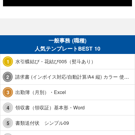
一般事務 (職種)
人気テンプレートBEST 10
水引蝶結び・花結び005（熨斗あり）
1
請求書 (インボイス対応/自動計算/A4 縦) カラー 使い方解説あり
2
出勤簿（月別）・Excel
3
領収書（領収証）基本形・Word
4
書類送付状 シンプル09
5