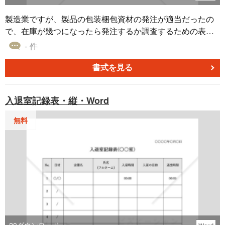
応状況を明確に分類します。 ＜緊急度の設定＞ 質問ごとに
「高」「中」「低」の緊急度を設定し、対応の優先順位を
製造業ですが、製品の包装梱包資材の発注が適当だったの
視覚的に把握できるようにします。 ＜解決後の更新＞ 最終
で、在庫が幾つになったら発注するか調査するための表を
的に「C（Closed）」で質問が解決したら、行全体をグレ
作りました。 完全に自分仕様なので他の方が使えるかわか
- 件
ーアウトし、完了した質問を一目でわかるようにします。
りませんが、使っていただけたらうれしいいです。 納入日
■テンプレートの利用メリット ＜効率的な進捗管理＞ ステ
数・発注間隔・平均使用量は、土日祝日も含まれていま
書式を見る
ータスと緊急度の組み合わせにより、質問対応の進捗を効
す。 記入例も付けました。 ロックはかかっていないのでア
率的に管理でき、迅速な対応が可能です。 ＜優先順位を視
レンジしていただいて結構です。
入退室記録表・縦・Word
覚的に把握＞ 緊急度を設定することで、対応が必要な質問
の優先順位を視覚的に確認でき、対応漏れを防ぎます。 ＜
無料
柔軟なカスタマイズ性＞ Excel形式で利用できるため、プ
ロジェクトやチームのニーズに合わせて項目やステータス
を自由に調整でき、タスクリストとしても活用可能です。