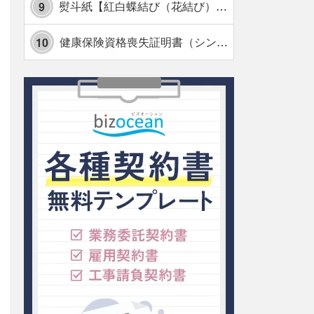
熨斗紙【紅白蝶結び（花結び）・水引7本】・Excel
9
健康保険資格喪失証明書（シンプル表形式版）・Excel【見本付き】
10