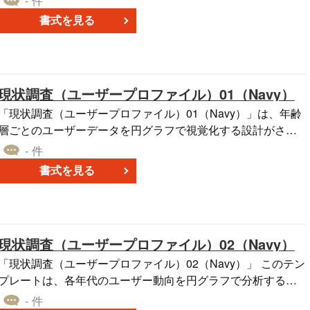
- 件
利なツールです。 業界内の異なるサービスを3つの円で表現
書式を見る
し、それらがどのように関連しているのか、またそれらの間
にどのような新しいビジネスチャンスやサービスの可能性が
存在するのかを一目で把握することができます。特に、3つの
円が重なる部分は「新サービスのチャンス」としてハイライ
現状調査（ユーザープロファイル）01（Navy）
トされ、新たな取り組みや投資の方向性を示唆しています。
戦略の策定や提案の際に、業界内での自社のポジションや新
「現状調査（ユーザープロファイル）01（Navy）」は、年齢
たなビジネスの方向性を明確に示す際などにお役立てくださ
層ごとのユーザーデータを円グラフで視覚化する設計がされ
い。
ており、ターゲットとする顧客層の傾向や関心を的確に把握
- 件
するのに適したパワーポイントテンプレートです。データ解
書式を見る
析の結果をもとに、ユーザーの嗜好や行動を具体的に表記す
ることができるフォーマットとなっており、マーケティング
戦略の策定や新しいサービスの企画に役立ちます。
現状調査（ユーザープロファイル）02（Navy）
「現状調査（ユーザープロファイル）02（Navy）」 このテン
プレートは、各年代のユーザー動向を円グラフで分析するこ
とを目的としたパワーポイントテンプレートです。ユーザー
- 件