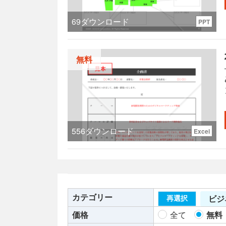
69
ダウンロード
PPT
無料
556
ダウンロード
Excel
計
カテゴリー
ビジ
再選択
価格
全て
無料