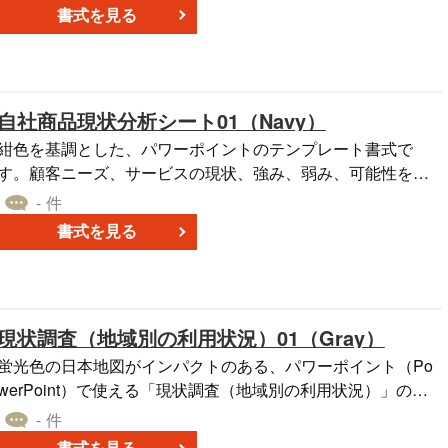
の行動や興味を年代別に詳しく知ることで、効果的なマーケ
書式を見る
ティングやサービスの提供が計画できるようになります。こ
のテンプレートを用いて、プレゼンテーションや報告書の作
成がスムーズに行えるようにお役立てください。
自社商品現状分析シート01（Navy）
紺色を基調とした、パワーポイントのテンプレート書式で
す。顧客ニーズ、サービスの現状、強み、弱み、可能性を分
析対象として、各評価項目においてコメントを記入し○と☓を
- 件
つけていきます。結果、自社サービスの強みと弱みを深堀り
書式を見る
し、可視化することを目的としています。資料作成時のテン
プレート書式としてお使いください。テンプレートは無料で
ダウンロードができます。
現状調査（地域別の利用状況）01（Gray）
蛍光色の日本地図がインパクトのある、パワーポイント（Po
werPoint）で使える「現状調査（地域別の利用状況）」のテ
ンプレートです。 日本地図を中央に配置しており、各エリア
- 件
にコメントの記入などができる仕様となっています。 企画書