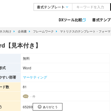
DXツール比較
書式
テンプ
ネス向け
企画書
フレームワーク
マトリクスのテンプレート・フォー
rd【見本付き】
無料
形式
Word
やすい部署
マーケティング
ード数
81
- 件
う
65269
ありがとう