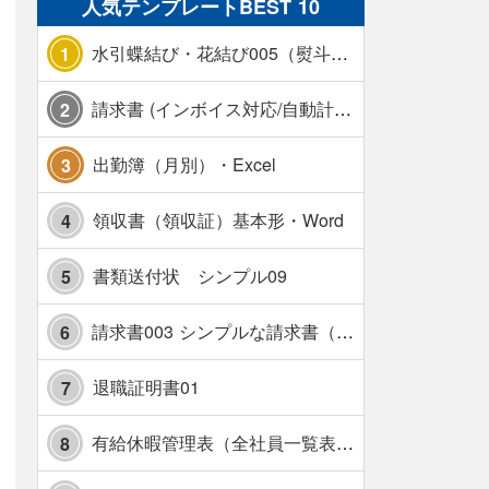
人気テンプレートBEST 10
水引蝶結び・花結び005（熨斗あり）
1
請求書 (インボイス対応/自動計算/A4 縦) カラー 使い方解説あり
2
出勤簿（月別）・Excel
3
領収書（領収証）基本形・Word
4
書類送付状 シンプル09
5
請求書003 シンプルな請求書（消費税10％対応）
6
退職証明書01
7
有給休暇管理表（全社員一覧表版）・横【見本付き】
8