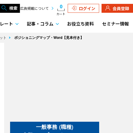
0
検索
ログイン
会員登録
広告掲載について
カート
レート
記事・
コラム
お役立ち資料
セミナー情報
マット
ポジショニングマップ・Word【見本付き】
一般事務 (職種)