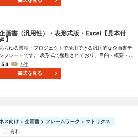
書式を見る
や提案書などに盛り込む調査ページのテンプレートとして、
お役立ていただけると幸いです。
企画書（汎用性）・表形式版・Excel【見本付
き】
あらゆる業種・プロジェクトで活用できる汎用的な企画書テ
ンプレートです。 表形式で整理されており、目的・概要・タ
ーゲット・進行スケジュール・予算などを簡潔に記載し、明
5.0
1
件
確なプレゼンテーション資料を作成することが可能です。 ■
書式を見る
企画書の利用シーン ・新規事業やマーケティング戦略の提案
（例：新規商品の販売促進施策） ・社内プロジェクトの企画
立案と承認申請（例：業務改善プロジェクトの提案） ・クラ
イアント向けの提案書作成（例：新サービスの導入企画） ・
イベントやキャンペーンの計画書（例：販促イベントの実施
画） ■利用・作成時のポイント ＜企画の目的を明記＞ 「本
ネス向け > 企画書 > フレームワーク > マトリクス
企画の目的は、売上向上を目的としたプロモーション施策の
実施である」など、明確な目的を提示。 ＜スケジュールと予
有料
算を整理＞ 「○○月に実施予定、予算は○○万円を見込む」な