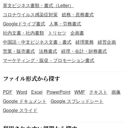
英文ビジネス書類・書式（Letter）
コロナウイルス感染症対策
総務・庶務書式
Googleドライブ書式
人事・労務書式
社内文書・社内書類
トリセツ
企画書
中国語・中文ビジネス文書・書式
経理業務
経営企画
営業・販売書式
法務書式
経理・会計・財務書式
マーケティング・販促・プロモーション書式
ファイル形式から探す
PDF
Word
Excel
PowerPoint
WMF
テキスト
画像
Google ドキュメント
Google スプレッドシート
Google スライド