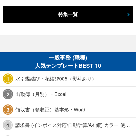
特集一覧
一般事務 (職種)
人気テンプレートBEST 10
水引蝶結び・花結び005（熨斗あり）
1
出勤簿（月別）・Excel
2
領収書（領収証）基本形・Word
3
請求書 (インボイス対応/自動計算/A4 縦) カラー 使い方解説あり
4