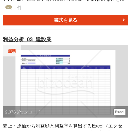
出できます。営業先はリストに登録することでメニューか
- 件
ら呼び出すことができます。A4縦（建設業向け、法人顧客
営業向け）
書式を見る
利益分析_03_建設業
無料
2,076
ダウンロード
Excel
売上・原価から利益額と利益率を算出するExcel（エクセ