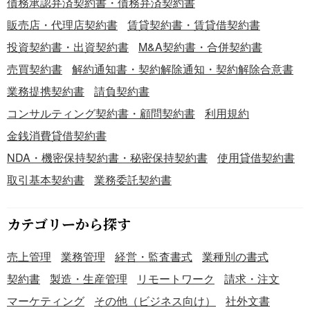
債務承認弁済契約書・債務弁済契約書
■作成・利用時のポイント ＜作業強度と環境条件の双方か
販売店・代理店契約書
賃貸契約書・賃貸借契約書
ら評価＞ 掘削・重機操作など負荷の高い作業では休憩頻度
投資契約書・出資契約書
M&A契約書・合併契約書
を増やす、交代制にするなどの対策を講じましょう。 ＜仮
設休憩所・日陰設備の準備を徹底＞ 屋外環境では熱ストレ
売買契約書
解約通知書・契約解除通知・契約解除合意書
スが蓄積しやすいため早期対処が重要です。 ＜高齢者・初
業務提携契約書
請負契約書
心者の体調管理は重点確認＞ 声かけや作業前後の申告をル
コンサルティング契約書・顧問契約書
利用規約
ール化しましょう。 ■テンプレートの利用メリット ＜Excel
で簡単編集・実務反映＞ 現場状況に合わせて自由にカスタ
金銭消費貸借契約書
マイズ・更新できます。 ＜見本付きで初めてでも迷わず使
NDA・機密保持契約書・秘密保持契約書
使用貸借契約書
える＞ 評価の観点がわかりやすく、属人化を防ぎます。 ＜
取引基本契約書
業務委託契約書
リスクの優先度が明確＞ どの対策が急務か共有しやすくな
ります。 ※このテンプレートは、熱中症リスク評価の参考
様式であり、個別の事業所における法令適合性や労働安全
カテゴリーから探す
衛生上の義務履行を保証するものではありません。実際の
運用にあたっては、弁護士・社会保険労務士等の専門家に
売上管理
業務管理
経営・監査書式
業種別の書式
ご相談ください。
契約書
製造・生産管理
リモートワーク
請求・注文
マーケティング
その他（ビジネス向け）
社外文書