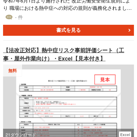
令和7年6月1日より施行された 改正労働安全衛生規則によ
り 職場における熱中症への対応の規則が義務化されまし
た。 それにより、職場での熱中症対策の体制整備、対応手
- 件
順、関係者の周知が事業所に義務付けされました。 掲示、
周知する内容としては厚生労働省の例として出してる内容
書式を見る
を網羅していると思うので、掲示物・周知する際の資料と
して使って下さい。 なお、建築現場の内容で作成している
【法改正対応】熱中症リスク事前評価シート（工
為、他業種での使用時は多少の内容変更の必要があるかと
事・屋外作業向け）・Excel【見本付き】
思います。
無料
21
ダウンロード
Excel