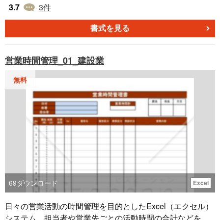
正しく出来上がります。A4縦15行（建設業向け）【消費税
3.7
3
件
8％対応済み】
書式を見る
営業時間管理_01_建設業
無料
69
ダウンロード
Excel
日々の営業活動の時間管理を目的としたExcel（エクセル）
システム。担当者や営業先ごとの活動時間の合計などを算