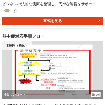
ビジネスの法的な側面を整理し、円滑な運営をサポートし
ます。このテンプレートは、役員や重要な関係者の一覧を
- 件
整然とまとめ、企業の構造を明確に示すのに役立ちます。
厳格な法的要件に基づき、最新の規制に適合しているた
書式を見る
め、組織の透明性と信頼性が向上します。（最新情報につ
いては、各申請窓口や法務等にご確認ください。）役員の
熱中症対応手順フロー
役割や責任を的確に表現し、法的な義務を果たすための手
助けとなります。ビジネス運営において法的な領域をクリ
330円（税込）
アにし、スムーズなコーポレートガバナンスを確立するた
めに、ぜひこのテンプレートをご活用ください。
4
ダウンロード
Excel