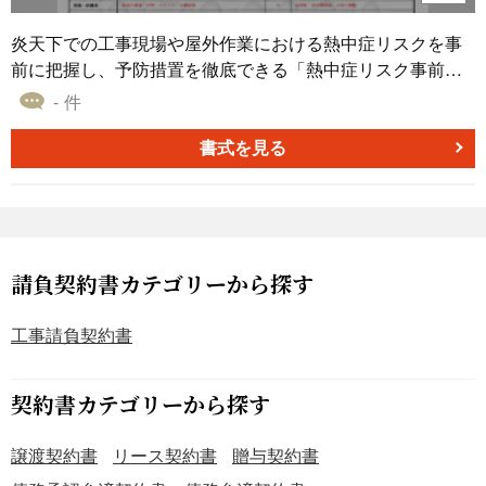
炎天下での工事現場や屋外作業における熱中症リスクを事
前に把握し、予防措置を徹底できる「熱中症リスク事前評
価シート」です。2025年6月施行の労働安全衛生規則改正
- 件
に準拠し、作業強度・WBGT値・個人要因など、項目別の
リスク区分を一目で判断できます。見本付きで直感的に記
書式を見る
入でき、書式準備の人的・コスト的負担も削減可能です。
■熱中症リスク事前評価シートとは 工事や屋外作業現場に
おいて労働者の作業環境・個人要因・WBGT値などを多角
的に評価し、リスク区分と低減措置を可視化するための記
録書式です。熱中症対策の実施記録として保存すること
請負契約書カテゴリーから探す
で、労働基準監督署の調査対応や事故発生時の原因究明、
法令遵守の証明に役立ちます。 ■テンプレートの利用シー
工事請負契約書
ン ＜道路工事や建設現場での安全衛生管理に＞ WBGT値測
定とあわせて、リスクに応じた対策が明確になります。 ＜
契約書カテゴリーから探す
高齢者・未経験者を含む現場での教育資料として＞ 体調急
変時の兆候や申告徹底の意識付けができます。 ＜監査・労
譲渡契約書
リース契約書
贈与契約書
基署対応の書類管理に＞ 労働基準監督署の調査対応、社内
監査・安全衛生委員会での運用記録として活用できます。