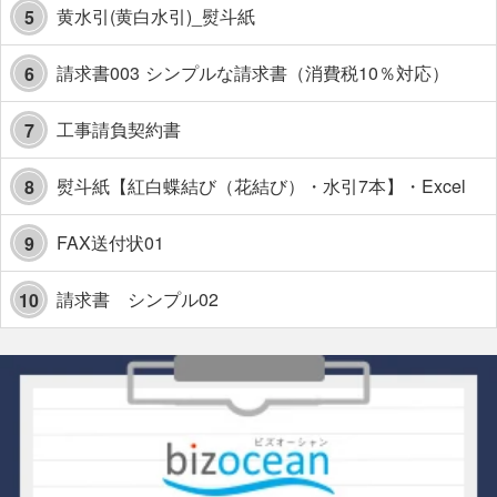
黄水引(黄白水引)_熨斗紙
5
請求書003 シンプルな請求書（消費税10％対応）
6
工事請負契約書
7
熨斗紙【紅白蝶結び（花結び）・水引7本】・Excel
8
FAX送付状01
9
請求書 シンプル02
10