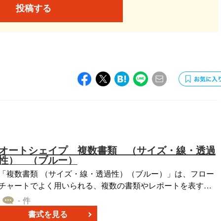
投稿する
オートシェイプ 複数書類 （サイズ・線・透過
性） （ブルー）
「複数書類 （サイズ・線・透過性）（ブルー）」は、フロー
チャートでよく用いられる、複数の書類やレポートを表すオ
ートシェイプ素材であり、書類が重なったような図形が印象
- 件
です。 「図形のサイズ」「線のスタイル「透過率」を変え
書式を見る
た、複数のパターンを作成しており、無料でダウンロードす