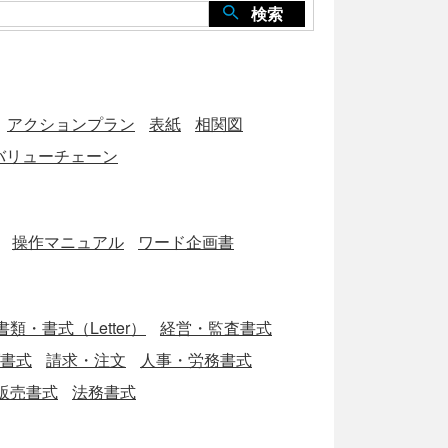
検索
アクションプラン
表紙
相関図
バリューチェーン
操作マニュアル
ワード企画書
類・書式（Letter）
経営・監査書式
ブ書式
請求・注文
人事・労務書式
販売書式
法務書式