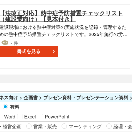
材は、視覚的なコミュニケーションの品質を高め、印象的な
【法改正対応】熱中症予防措置チェックリスト
資料作成をサポートします。
（建設業向け）【見本付き】
建設現場における熱中症対策の実施状況を記録・管理するた
めの熱中症予防措置チェックリストです。2025年施行の労働
安全衛生規則改正に対応しており、WBGT値の測定、作業環
- 件
境管理、休憩・水分補給、体調確認、教育訓練、緊急時対応
書式を見る
などの項目を網羅した無料テンプレートです。現場責任者
（現場代理人・主任技術者・職長等）や安全衛生管理者の方
が主導となり、現場の安全衛生管理にお役立てください。 ■
熱中症予防チェックリストとは 建設業など高温環境下で作業
を行う現場において、熱中症対策の実施状況を確認・記録す
るための管理書式です。WBGT値の測定や作業環境の整備、
ネス向け > 企画書 > プレゼン資料・プレゼンテーション資料 >
休憩・水分補給の実施、教育訓練の実施状況などを記録し、
労働安全衛生規則に基づいた対策の徹底と再発防止に活用さ
有料
ます。 ■利用シーン ・建設現場での熱中症対策の実施状況
Word
Excel
PowerPoint
を記録したいとき ・労働安全衛生規則改正に対応した社内整
備に ・安全衛生教育や監査対応の記録として ・作業員の体調
・経営企画
営業・販売
マーケティング
経理・