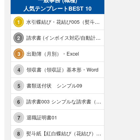
一般事務 (職種)
人気テンプレートBEST 10
水引蝶結び・花結び005（熨斗あり）
1
請求書 (インボイス対応/自動計算/A4 縦) カラー 使い方解説あり
2
出勤簿（月別）・Excel
3
領収書（領収証）基本形・Word
4
書類送付状 シンプル09
5
請求書003 シンプルな請求書（消費税10％対応）
6
退職証明書01
7
熨斗紙【紅白蝶結び（花結び）・水引7本】・Excel
8