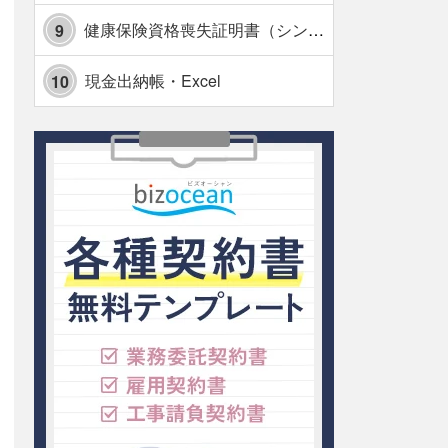
健康保険資格喪失証明書（シンプル表形式版）・Excel【見本付き】
9
現金出納帳・Excel
10