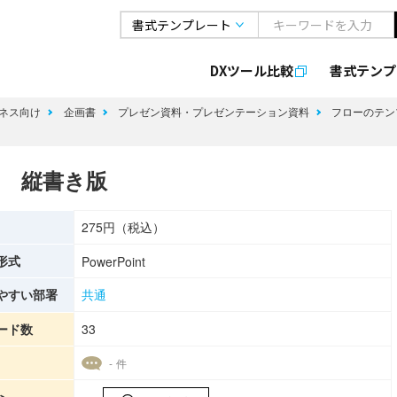
DXツール比較
書式
テンプ
ネス向け
企画書
プレゼン資料・プレゼンテーション資料
フローのテン
） 縦書き版
275円（税込）
形式
PowerPoint
やすい部署
共通
ード数
33
- 件