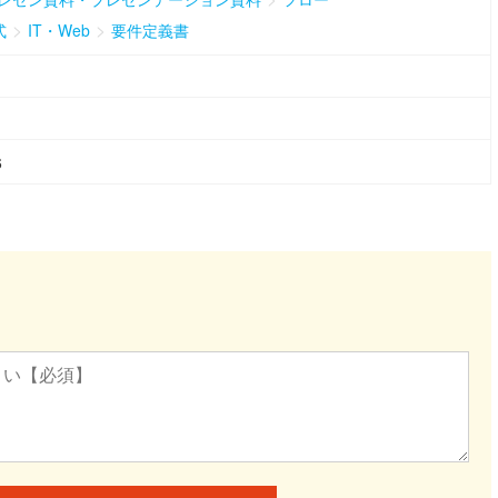
>
>
式
IT・Web
要件定義書
6