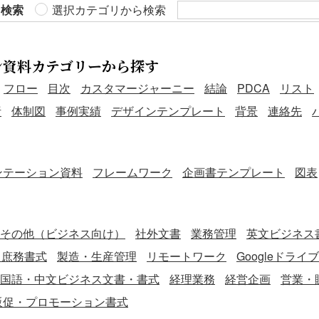
管理と予防措置の徹底に ・在宅勤務者への熱中症対策も含め
ら検索
選択カテゴリから検索
管理に ■利用・作成時のポイント ＜WBGT値・気温の測定
と記録を徹底＞ 作業開始前や30分ごとの測定を行い、数値と
測定場所を明記しましょう。 ＜水分補給・休憩・冷却対策を
ン資料カテゴリーから探す
具体的に記載＞ スポーツドリンクや塩飴の配布、冷房設備の
フロー
目次
カスタマージャーニー
結論
PDCA
リスト
使用状況などを記録します。 ＜教育・訓練・緊急対応の履歴
を残す＞ 講習実施日や訓練内容、緊急連絡先の掲示状況など
析
体制図
事例実績
デザインテンプレート
背景
連絡先
を記録し、実効性を高めましょう。 ■テンプレートのメリッ
ト ＜無料で今すぐ使える＞ コストをかけずに熱中症対策書類
をすぐに整備できます。見本付きで初めての作成でも安心で
ンテーション資料
フレームワーク
企画書テンプレート
図表
す。 ＜建設業に特化した構成＞ 現場での実務に即した内容
で、作業員にもわかりやすく記入できます。 ＜教育・監査対
応にも有効＞ 記録の保存は紙・電子データ・クラウド等で3
年間を推奨。監査や労災対応にも備えられます。 ※現場の実
その他（ビジネス向け）
社外文書
業務管理
英文ビジネス書
情に合わせて内容を調整し、定期的な見直しと従業員への周
・庶務書式
製造・生産管理
リモートワーク
Googleドライ
知を徹底してください。
国語・中文ビジネス文書・書式
経理業務
経営企画
営業・
販促・プロモーション書式