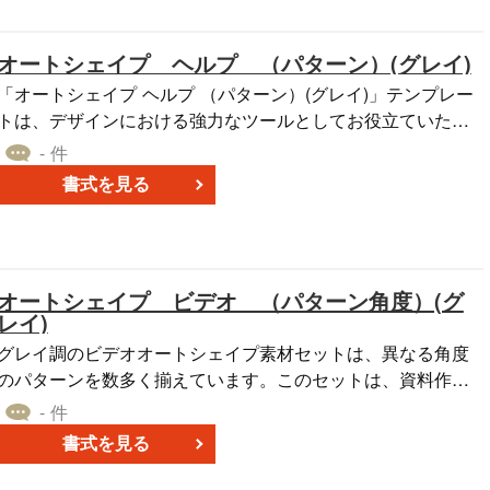
ます。 さまざまなグラデーションパターンを用意した「論
理積ゲート （グラデーション）（ネイビー）」のオートシェ
オートシェイプ ヘルプ （パターン）(グレイ)
イプ素材を、ぜひご利用ください。
「オートシェイプ ヘルプ （パターン）(グレイ)」テンプレー
トは、デザインにおける強力なツールとしてお役立ていただ
ける素材集です。グレイの配色に調和するオートシェイプの
- 件
塗りつぶしパターンが多数含まれており、さまざまなプロジ
書式を見る
ェクトに活用できます。 パワーポイント、エクセル、ワード
などのアプリケーションで使用でき、デザインに多彩なパタ
ーンを追加するのに便利です。ヘルプ（グレイ）のオートシ
ェイプテンプレートは、デザイナーやビジネスプロフェッシ
オートシェイプ ビデオ （パターン角度）(グ
ョナルに向けられており、資料の制作を効果的かつ効率的に
レイ)
サポートします。無料でダウンロードして、プロジェクトに
グレイ調のビデオオートシェイプ素材セットは、異なる角度
素晴らしい視覚的な要素を追加しましょう。
のパターンを数多く揃えています。このセットは、資料作成
のご経験の少ない方でも、どなたでも簡単に利用できるオー
- 件
トシェイプ素材です。さまざまな角度のオプションは、視覚
書式を見る
的なコンテンツをより魅力的かつ興味深いものに変換する能
力があります。 多くの場面で効果的に使用できます。この素