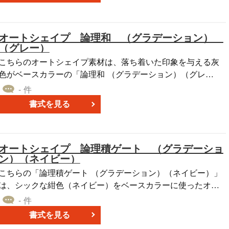
ることができます。 PowerPointで作成した本オートシェイプ
素材を、自社のビジネスにお役立てください。
オートシェイプ 論理和 （グラデーション）
（グレー）
こちらのオートシェイプ素材は、落ち着いた印象を与える灰
色がベースカラーの「論理和 （グラデーション）（グレ
ー）」です。 フローチャートで使われる、複数のパスへと続
- 件
くプロセスフローを表す記号であり、さまざまなPowerPoint
書式を見る
のグラデーションパターンで作成しました。 PowerPointやW
ordの企画書やマーケティングレポートなどに、「論理和 （グ
ラデーション）（グレー）」をご活用ください。
オートシェイプ 論理積ゲート （グラデーショ
ン）（ネイビー）
こちらの「論理積ゲート （グラデーション）（ネイビー）」
は、シックな紺色（ネイビー）をベースカラーに使ったオー
トシェイプ素材です。 プレゼンテーション資料やマーケティ
- 件
ング資料など、自社で作成する資料にアイコンやイメージ画
書式を見る
像として使えるように、PowerPointのファイル形式となって