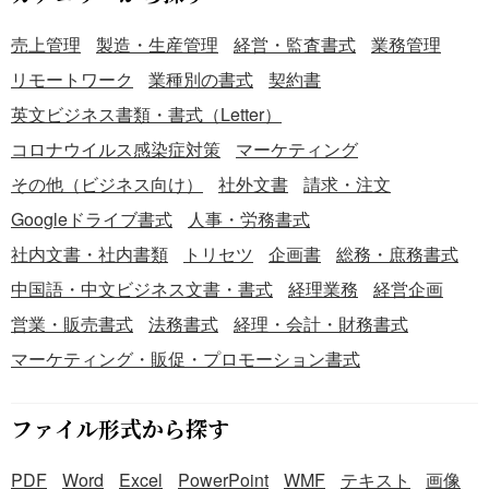
売上管理
製造・生産管理
経営・監査書式
業務管理
リモートワーク
業種別の書式
契約書
英文ビジネス書類・書式（Letter）
コロナウイルス感染症対策
マーケティング
その他（ビジネス向け）
社外文書
請求・注文
Googleドライブ書式
人事・労務書式
社内文書・社内書類
トリセツ
企画書
総務・庶務書式
中国語・中文ビジネス文書・書式
経理業務
経営企画
営業・販売書式
法務書式
経理・会計・財務書式
マーケティング・販促・プロモーション書式
ファイル形式から探す
PDF
Word
Excel
PowerPoint
WMF
テキスト
画像