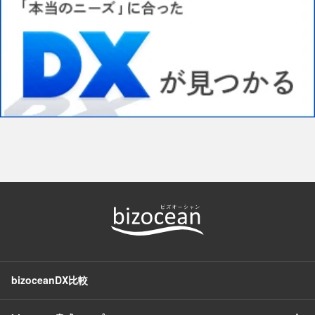
bizoceanDX比較