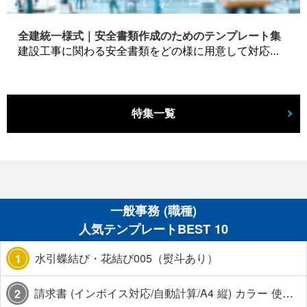
全建統一様式｜安全書類作成のためのテンプレート集
建設工事に関わる安全書類をどの様に用意して対応するか？関連書式テンプレートから書き方の注意点などの役立つコラムをbizoceanがお届けします。
特集一覧
一般事務 (職種)
人気テンプレートBEST 10
水引蝶結び・花結び005（熨斗あり）
1
請求書 (インボイス対応/自動計算/A4 縦) カラー 使い方解説あり
2