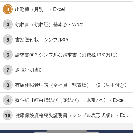
出勤簿（月別）・Excel
3
領収書（領収証）基本形・Word
4
書類送付状 シンプル09
5
請求書003 シンプルな請求書（消費税10％対応）
6
退職証明書01
7
有給休暇管理表（全社員一覧表版）・横【見本付き】
8
熨斗紙【紅白蝶結び（花結び）・水引7本】・Excel
9
健康保険資格喪失証明書（シンプル表形式版）・Excel【見本付き】
10