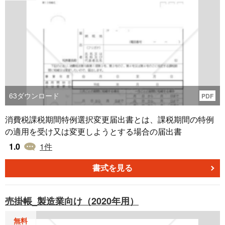
63
ダウンロード
PDF
消費税課税期間特例選択変更届出書とは、課税期間の特例
の適用を受け又は変更しようとする場合の届出書
1.0
1
件
書式を見る
売掛帳_製造業向け（2020年用）
無料