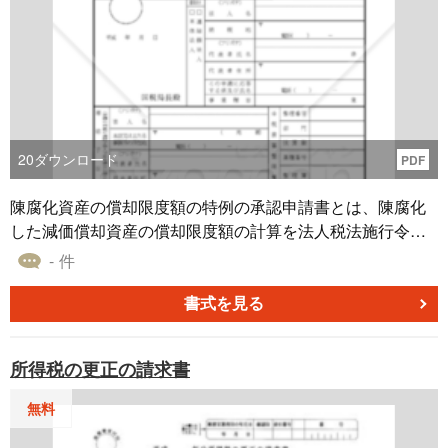
20
ダウンロード
PDF
陳腐化資産の償却限度額の特例の承認申請書とは、陳腐化
した減価償却資産の償却限度額の計算を法人税法施行令第6
0条の２の規定により行おうとする場合の申請書
- 件
書式を見る
所得税の更正の請求書
無料