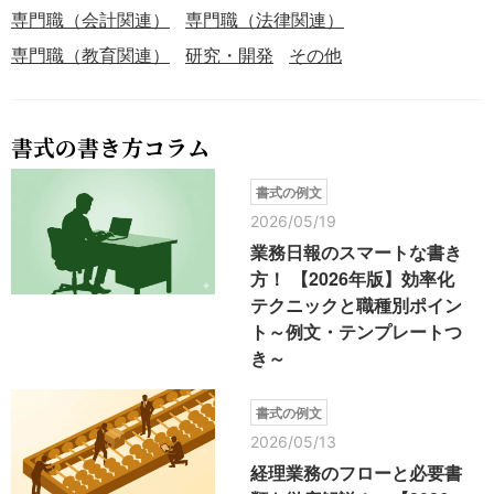
専門職（会計関連）
専門職（法律関連）
専門職（教育関連）
研究・開発
その他
書式の書き方コラム
書式の例文
2026/05/19
業務日報のスマートな書き
方！ 【2026年版】効率化
テクニックと職種別ポイン
ト～例文・テンプレートつ
き～
書式の例文
2026/05/13
経理業務のフローと必要書