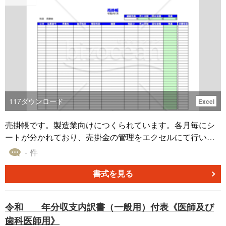
117
ダウンロード
Excel
売掛帳です。製造業向けにつくられています。各月毎にシ
ートが分かれており、売掛金の管理をエクセルにて行いま
す。売掛金のテンプレート書式はこちら。無料でダウンロ
- 件
ードが可能です。
書式を見る
令和 年分収支内訳書（一般用）付表《医師及び
歯科医師用》