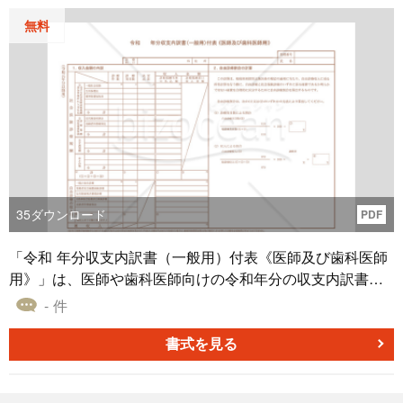
無料
35
ダウンロード
PDF
「令和 年分収支内訳書（一般用）付表《医師及び歯科医師
用》」は、医師や歯科医師向けの令和年分の収支内訳書
（一般用）付表テンプレートです。医師や歯科医師の方々
- 件
に適した収支内訳書付表であり、専門職の方々の税務関連
の手続きを効率化し、正確な収支情報の記録を支援しま
書式を見る
す。必要な情報を入力し、簡便に収支内訳を整理できま
す。公式ソースから提供されたテンプレートを使用して、