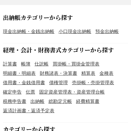
迅速かつ正確な収支情報の管理を行いましょう。最新の情
報は、出典元である国税庁のホームページ（https://www.nt
a.go.jp）をご参照ください。
出納帳カテゴリーから探す
現金出納帳・金銭出納帳
小口現金出納帳
預金出納帳
経理・会計・財務書式カテゴリーから探す
計算書
帳簿
仕訳帳
買掛帳・買掛金管理表
明細書・明細表
財務諸表・決算書
精算表
金種表
借用書・金銭借用書
債権管理
売掛帳・売掛管理表
確定申告
伝票
固定資産管理表・資産管理台帳
税務申告書
出納帳
総勘定元帳
経費精算書
返済計画書・返済予定表
カテゴリーから探す