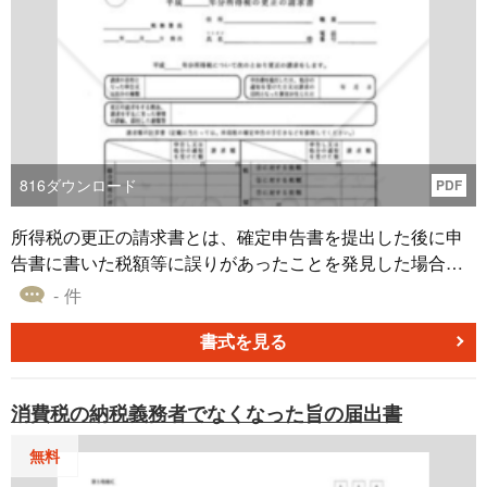
816
ダウンロード
PDF
所得税の更正の請求書とは、確定申告書を提出した後に申
告書に書いた税額等に誤りがあったことを発見した場合や
確定申告をしなかったために決定を受けた場合などで、申
- 件
告等をした税額等が実際より多かったときに正しい額に訂
正することを求める場合の請求書
書式を見る
消費税の納税義務者でなくなった旨の届出書
無料