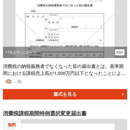
178
ダウンロード
PDF
消費税の納税義務者でなくなった旨の届出書とは、基準期
間における課税売上高が1,000万円以下となったことにより
免税事業者となる場合の届出書
- 件
書式を見る
消費税課税期間特例選択変更届出書
無料