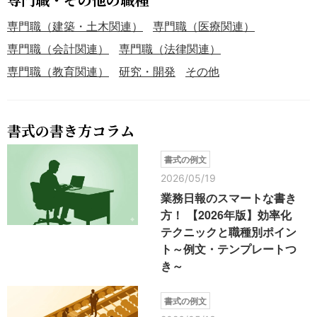
専門職（建築・土木関連）
専門職（医療関連）
専門職（会計関連）
専門職（法律関連）
専門職（教育関連）
研究・開発
その他
書式の書き方コラム
書式の例文
2026/05/19
業務日報のスマートな書き
方！ 【2026年版】効率化
テクニックと職種別ポイン
ト～例文・テンプレートつ
き～
書式の例文