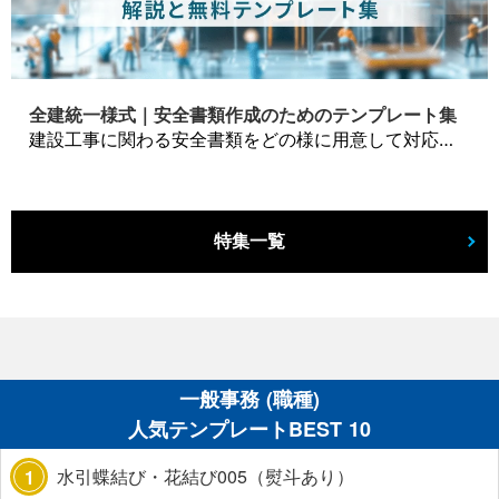
全建統一様式｜安全書類作成のためのテンプレート集
建設工事に関わる安全書類をどの様に用意して対応するか？関連書式テンプレートから書き方の注意点などの役立つコラムをbizoceanがお届けします。
特集一覧
一般事務 (職種)
人気テンプレートBEST 10
水引蝶結び・花結び005（熨斗あり）
1