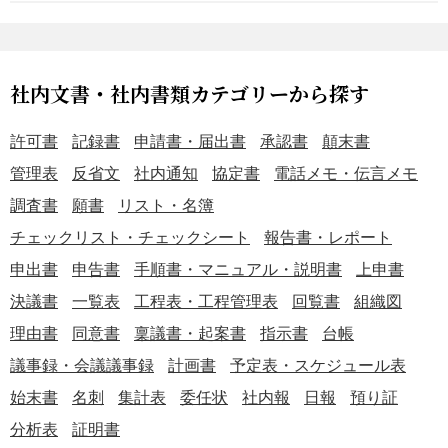
社内文書・社内書類カテゴリーから探す
許可書
記録書
申請書・届出書
承認書
顛末書
管理表
反省文
社内通知
協定書
電話メモ・伝言メモ
調査書
願書
リスト・名簿
チェックリスト・チェックシート
報告書・レポート
申出書
申告書
手順書・マニュアル・説明書
上申書
決議書
一覧表
工程表・工程管理表
回覧書
組織図
理由書
同意書
稟議書・起案書
指示書
台帳
議事録・会議議事録
計画書
予定表・スケジュール表
始末書
名刺
集計表
委任状
社内報
日報
預り証
分析表
証明書