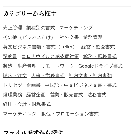
カテゴリーから探す
売上管理
業種別の書式
マーケティング
その他（ビジネス向け）
社外文書
業務管理
英文ビジネス書類・書式（Letter）
経営・監査書式
契約書
コロナウイルス感染症対策
総務・庶務書式
製造・生産管理
リモートワーク
Googleドライブ書式
請求・注文
人事・労務書式
社内文書・社内書類
トリセツ
企画書
中国語・中文ビジネス文書・書式
経理業務
経営企画
営業・販売書式
法務書式
経理・会計・財務書式
マーケティング・販促・プロモーション書式
ファイル形式から探す