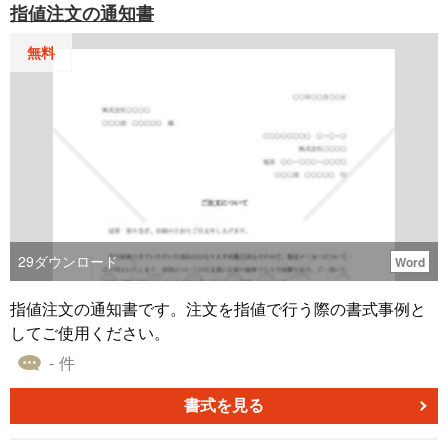
指値注文の通知書
通知が完成し、周知タイミングの遅れを防げます。 ＜Word
ると共に、新社名のもとで更なる成功を目指し、成長と発
形式で調整しやすい＞ 会社名、年度、提出期限、問い合わ
展を図っていきましょう。 この「社名変更通知状005」テ
無料
せ先、税制改正の案内内容などを自社の運用に合わせて簡
ンプレートを活用し、新社名へのスムーズな移行を実現し
単に修正できます。 ※本テンプレートは汎用例です。最新
てください。
の税制を確認のうえ、必要に応じて税理士など専門家にご
相談のうえご利用ください。
29
ダウンロード
Word
指値注文の通知書です。注文を指値で行う際の書式事例と
してご使用ください。
- 件
書式を見る