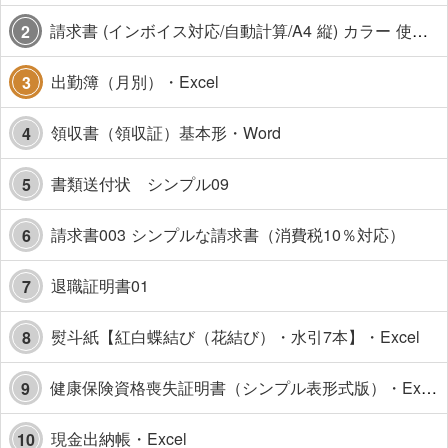
請求書 (インボイス対応/自動計算/A4 縦) カラー 使い方解説あり
2
出勤簿（月別）・Excel
3
領収書（領収証）基本形・Word
4
書類送付状 シンプル09
5
請求書003 シンプルな請求書（消費税10％対応）
6
退職証明書01
7
熨斗紙【紅白蝶結び（花結び）・水引7本】・Excel
8
健康保険資格喪失証明書（シンプル表形式版）・Excel【見本付き】
9
現金出納帳・Excel
10