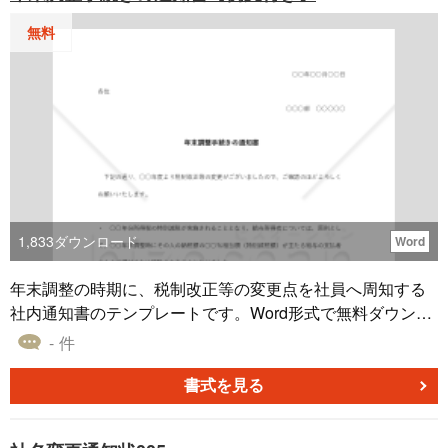
なツールです。ぜひご利用ください。
無料
1,833
ダウンロード
Word
年末調整の時期に、税制改正等の変更点を社員へ周知する
社内通知書のテンプレートです。Word形式で無料ダウンロ
ードが可能で、特別減税・住宅取得等特別控除・所得税納
- 件
付書の様式変更などの周知事項を、自社の年度・制度内容
に合わせて編集できる人事・経理担当者向けフォーマット
書式を見る
です。 ■年末調整手続きの通知書とは 給与所得者を雇用す
る会社が、年末調整の時期に合わせて、その年の税制改正