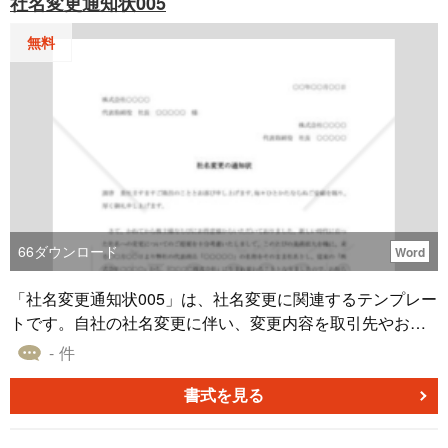
社名変更通知状005
内容や手続き上の留意事項を社員に周知するための社内文
書です。経理・人事担当者が毎年作成する定型業務の一つ
無料
です。 ■テンプレートの利用シーン ＜年末調整時期の社員
向け周知に＞ 11月から12月にかけて、書類提出依頼と税制
変更の説明を行う場面で活用できます。 ＜税制改正があっ
た年の周知資料に＞ 特別減税の実施や控除制度の変更があ
った年に、社員に注意喚起する書面として使えます。 ＜経
理部の毎年の定型業務として＞ 担当者が前年の通知書を雛
形に、当年度の改正情報を反映して使い回せます。 ■作
成・利用時のポイント ＜該当年度の改正情報を確認＞ 国税
庁発表の年末調整に関する手引きを参照し、当年度の改正
66
ダウンロード
Word
点を反映しましょう。 ＜変更項目を箇条書きで＞ 複数の改
正点を分けて記載し、社員が理解しやすい構成にします。
「社名変更通知状005」は、社名変更に関連するテンプレー
＜問い合わせ窓口を明示＞ 社内の窓口担当者を本文末尾に
トです。自社の社名変更に伴い、変更内容を取引先やお客
記載します。 ＜提出書類と期限を併せて案内＞ 必要書類と
様にお知らせするための手がかりとしてご利用ください。
- 件
提出期限を、本通知と併せて社員に伝えます。 ■テンプレ
新たな社名は、我々の未来への展望と確かな事業方針を象
ートの利用メリット ＜周知文書を無料で整備＞ 毎年の通知
徴しています。このテンプレートを通じて、新しい社名の
書式を見る
文を一から作る労力と外部委託費を抑えられます。 ＜情報
意味と背景を分かりやすく伝え、変更への理解を深めるこ
伝達の迅速化＞ 例文を参考に改正情報を差し替えるだけで
とができます。皆様のご理解と協力に心より感謝申し上げ