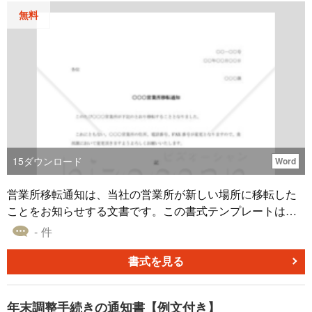
無料
15
ダウンロード
Word
営業所移転通知は、当社の営業所が新しい場所に移転した
ことをお知らせする文書です。この書式テンプレートは、
移転の理由や日程、新しい営業所の住所や連絡先、移転に
- 件
よる業務の変更や影響などを簡潔に記載しています。この
テンプレートを使用すれば、営業所移転通知を迅速に行う
書式を見る
ことができます。また、このテンプレートは無料でダウン
ロード可能なので、経費も削減できます。営業所移転通知
年末調整手続きの通知書【例文付き】
は、お客様や取引先に対する配慮と信頼を示すための重要