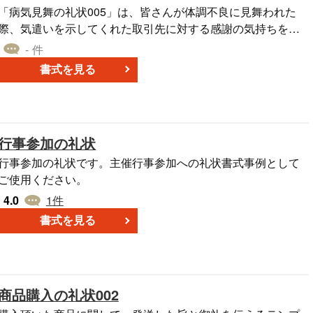
後に、文書の形式を通じて、敬意と謝意が示されます。ビジ
「病気見舞の礼状005」は、皆さんが体調不良に見舞われた
ネス環境において、この種の対話は重要であり、尊敬と信頼
際、気遣いを示してくれた取引先に対する感謝の気持ちを文
を育む基盤となります。
書化するための方法を提供します。 この書式を用いること
- 件
で、感謝の気持ちを形にし、見舞いの心遣いに対する感謝の
書式を見る
意を明確に伝えることができます。また、このお礼のメッセ
ージは、見舞いの行為がどれほど貴重でありがたいかを示
し、相手が行った行為の価値を強調します。 良好なビジネス
関係は、信頼と感謝によって築かれます。そのため、病気見
行事参加の礼状
舞の礼状005は、相手に対する敬意と感謝の念を適切に伝える
ことができる貴重なツールとなります。
行事参加の礼状です。主催行事参加への礼状書式事例として
ご使用ください。
4.0
1
件
書式を見る
商品購入の礼状002