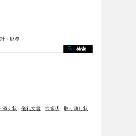
会計・財務
検索
・添え状
儀礼文書
挨拶状
取り消し状