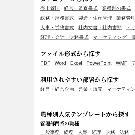
売上管理
経営・監査書式
業種別の書式
総務・庶務書式
製造・生産管理
業務管
人事・労務書式
社内文書・社内書類
ト
経理・会計・財務書式
マーケティング・
ファイル形式から探す
PDF
Word
Excel
PowerPoint
WMF
利用されやすい部署から探す
経営・経営企画
営業・販売
マーケティ
職種別人気テンプレートから探す
管理部門系の職種
一般事務
総務
人事
経理
財務
法務