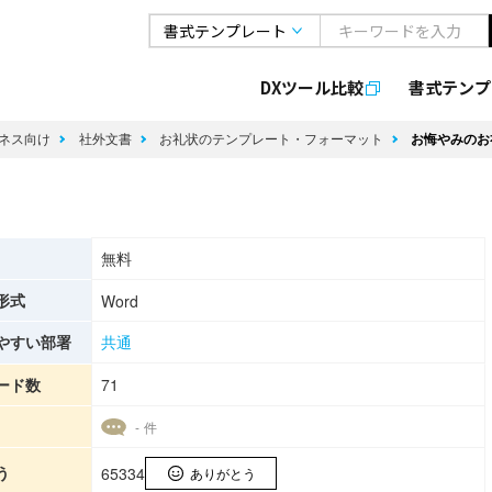
DXツール比較
書式
テンプ
ネス向け
社外文書
お礼状のテンプレート・フォーマット
お悔やみのお
）
無料
形式
Word
やすい部署
共通
ード数
71
- 件
う
65334
ありがとう