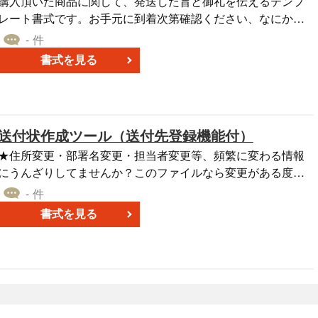
購入頂いた商品に関して、発送した旨と御礼を伝えるテンプ
レート書式です。お手元に到着次第確認ください、なにかご
ざいましたら何なりと申し付けください、と付け加えましょ
- 件
う。ダウンロードは無料です。
書式を見る
送付状作成ツール（送付先登録機能付）
★住所変更・部署名変更・担当者変更等、頻繁に変わる情報
にうんざりしてませんか？このファイルなら変更がある度に
送付先を登録しておいて、必要な時にボタン操作で送付先情
- 件
報を呼び出して送付状を自動作成。同じ取引先に頻繁に書類
書式を見る
等をお送りする部署の方に。自分の情報も入力しておけば後
は使い回し。このファイルに慣れると少し書類送付が楽しく
なります。