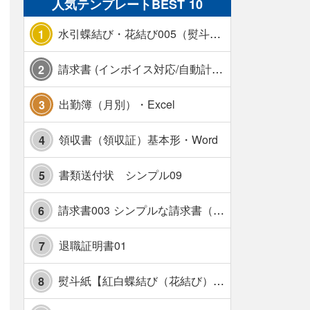
人気テンプレートBEST 10
水引蝶結び・花結び005（熨斗あり）
1
請求書 (インボイス対応/自動計算/A4 縦) カラー 使い方解説あり
2
出勤簿（月別）・Excel
3
領収書（領収証）基本形・Word
4
書類送付状 シンプル09
5
請求書003 シンプルな請求書（消費税10％対応）
6
退職証明書01
7
熨斗紙【紅白蝶結び（花結び）・水引7本】・Excel
8