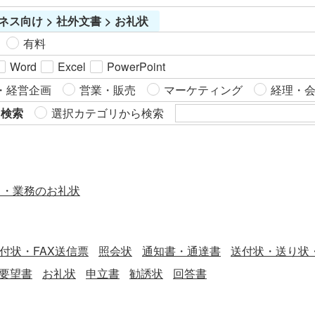
ネス向け > 社外文書 > お礼状
有料
Word
Excel
PowerPoint
・経営企画
営業・販売
マーケティング
経理・
ら検索
選択カテゴリから検索
ス・業務のお礼状
送付状・FAX送信票
照会状
通知書・通達書
送付状・送り状
要望書
お礼状
申立書
勧誘状
回答書