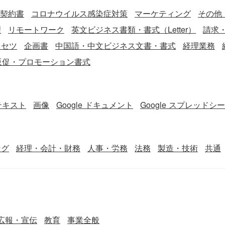
契約書
コロナウイルス感染症対策
マーケティング
その他
理
リモートワーク
英文ビジネス書類・書式（Letter）
請求
リセツ
企画書
中国語・中文ビジネス文書・書式
経理業務
販促・プロモーション書式
テキスト
画像
Google ドキュメント
Google スプレッドシ
ング
経理・会計・財務
人事・労務
法務
製造・技術
共通
広報・宣伝
教育
事業全般