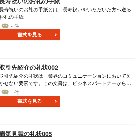
長寿祝いのお礼の手紙
長寿祝いのお礼の手紙とは、長寿祝いをいただいた方へ送る
お礼の手紙
- 件
書式を見る
取引先紹介の礼状002
取引先紹介の礼状は、業界のコミュニケーションにおいて欠
かせない要素です。この文書は、ビジネスパートナーからの
紹介に対する謝意を示し、二者間の関係を強化する一助とな
- 件
ます。 特定の企業から得られた紹介が既に商談の段階に進
書式を見る
んでいることを報告し、成功への期待を示しています。この
情報は、双方が共通の目標、つまり成功への関心を共有して
いることを表現します。 感謝の意を明確にし、紹介した企業
の期待に応えるよう尽力することを誓います。これは、継続
病気見舞の礼状005
的な協力関係と共同作業の積極的な意向を示しています。 最