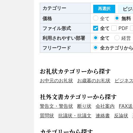
カテゴリー
ビジ
再選択
価格
全て
無料
ファイル形式
全て
PDF
利用されやすい部署
全て
経営
フリーワード
全カテゴリか
お礼状カテゴリーから探す
お中元のお礼状
お歳暮のお礼状
ビジネ
社外文書カテゴリーから探す
警告文・警告状
断り状
会社案内
FAX
質問状
抗議状・抗議文
連絡書
反論状
カテゴリーから探す