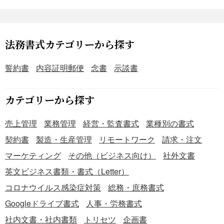
法務書式カテゴリーから探す
誓約書
内容証明郵便
念書
示談書
カテゴリーから探す
売上管理
業務管理
経営・監査書式
業種別の書式
契約書
製造・生産管理
リモートワーク
請求・注文
マーケティング
その他（ビジネス向け）
社外文書
英文ビジネス書類・書式（Letter）
コロナウイルス感染症対策
総務・庶務書式
Googleドライブ書式
人事・労務書式
社内文書・社内書類
トリセツ
企画書