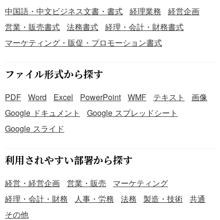
中国語・中文ビジネス文書・書式
経理業務
経営企画
営業・販売書式
法務書式
経理・会計・財務書式
マーケティング・販促・プロモーション書式
ファイル形式から探す
PDF
Word
Excel
PowerPoint
WMF
テキスト
画像
Google ドキュメント
Google スプレッドシート
Google スライド
利用されやすい部署から探す
経営・経営企画
営業・販売
マーケティング
経理・会計・財務
人事・労務
法務
製造・技術
共通
その他