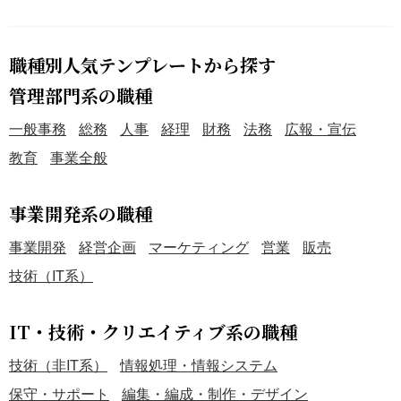
職種別人気テンプレートから探す
管理部門系の職種
一般事務
総務
人事
経理
財務
法務
広報・宣伝
教育
事業全般
事業開発系の職種
事業開発
経営企画
マーケティング
営業
販売
技術（IT系）
IT・技術・クリエイティブ系の職種
技術（非IT系）
情報処理・情報システム
保守・サポート
編集・編成・制作・デザイン