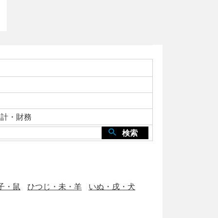
会計・財務
検索
子・鼠
ひつじ・未・羊
いぬ・戌・犬