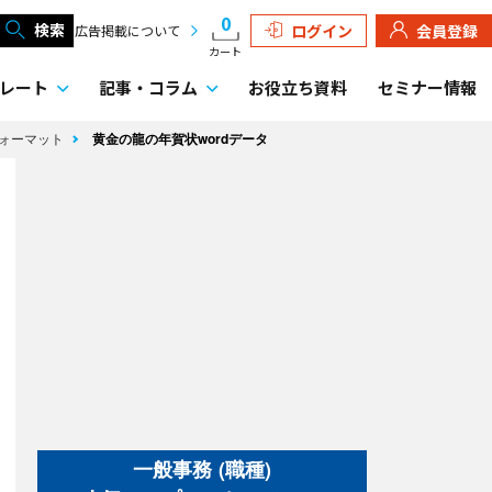
0
検索
ログイン
会員登録
広告掲載について
カート
レート
記事・
コラム
お役立ち資料
セミナー情報
フォーマット
黄金の龍の年賀状wordデータ
一般事務 (職種)