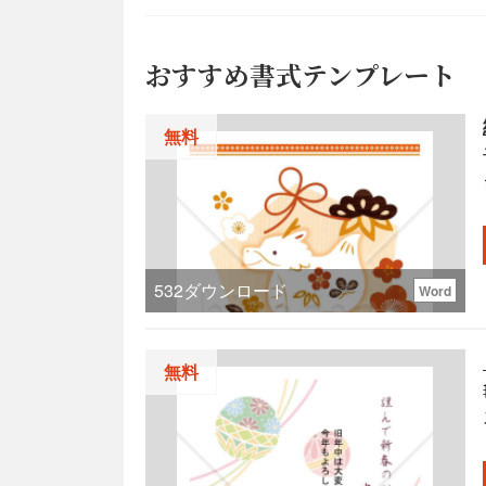
おすすめ書式テンプレート
無料
532
ダウンロード
Word
無料
状