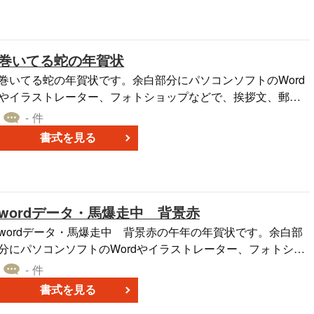
巻いてる蛇の年賀状
巻いてる蛇の年賀状です。余白部分にパソコンソフトのWord
やイラストレーター、フォトショップなどで、挨拶文、郵便
番号、ご住所、電話番号、名前などを入力してお使いくださ
- 件
い。マンガやイラスト、ポスター、ハガキ、フライヤー、お
書式を見る
店のチラシなどにも使用できるお正月、年末年始、年賀状素
材です。
wordデータ・馬爆走中 背景赤
wordデータ・馬爆走中 背景赤の午年の年賀状です。余白部
分にパソコンソフトのWordやイラストレーター、フォトショ
ップなどで、挨拶文、郵便番号、ご住所、電話番号、名前な
- 件
どを入力してお使いください。イラスト、ポスター、ハガ
書式を見る
キ、フライヤー、お店のチラシなどにも使用できるお正月、