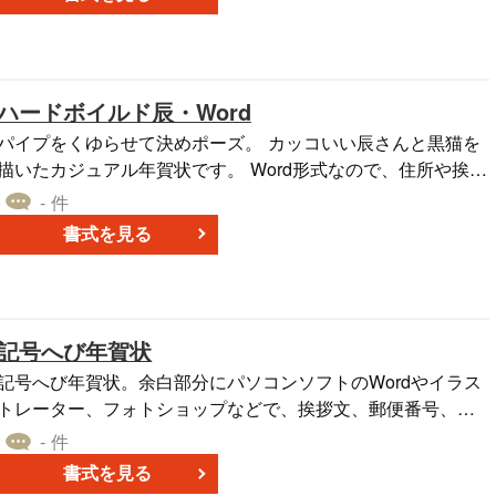
テンプレートです。 同じデザインでjpg形式もございます。
どちらも無料ダウンロードしてご利用ください。
ハードボイルド辰・Word
パイプをくゆらせて決めポーズ。 カッコいい辰さんと黒猫を
描いたカジュアル年賀状です。 Word形式なので、住所や挨拶
文などを 簡単に編集・入力してお使いいただけます。 はがき
- 件
サイズのデザインテンプレートです。 同じデザインでjpg形式
書式を見る
もございます。 どちらも無料ダウンロードしてご利用くださ
い。
記号へび年賀状
記号へび年賀状。余白部分にパソコンソフトのWordやイラス
トレーター、フォトショップなどで、挨拶文、郵便番号、ご
住所、電話番号、名前などを入力してお使いください。マン
- 件
ガやイラスト、ポスター、ハガキ、フライヤー、お店のチラ
書式を見る
シなどにも使用できるお正月、年末年始、年賀状素材です。