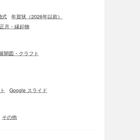
婚式
年賀状（2026年以前）
正月・縁起物
展開図・クラフト
ート
Google スライド
その他