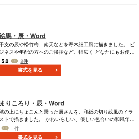
絵馬・辰・Word
干支の辰や松竹梅、南天などを寄木細工風に描きました。 ビ
ジネスや年配の方へのご挨拶など、幅広く どなたにもお使い
いただきやすい素朴な和風デザインです。 地色が白のインク
5.0
2
件
節約タイプです。 Word形式なので、住所や挨拶文などを 簡
書式を見る
単に編集・入力してお使いいただけます。 はがきサイズのデ
ザインテンプレートです。 同じデザインでjpg形式もございま
す。 どちらも無料ダウンロードしてご利用ください。
まりころり・辰・Word
毬の上にちょこんと乗った辰さんを、和紙の切り絵風のイラ
ストで描きました。 かわいらしい、優しい色合いの和風年賀
です。 Word形式なので、住所や挨拶文などを 簡単に編
- 件
集・入力してお使いいただけます。 はがきサイズのデザイン
書式を見る