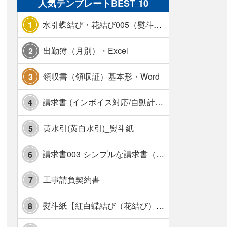
人気テンプレートBEST 10
水引蝶結び・花結び005（熨斗あり）
1
出勤簿（月別）・Excel
2
領収書（領収証）基本形・Word
3
請求書 (インボイス対応/自動計算/A4 縦) カラー 使い方解説あり
4
黄水引(黄白水引)_熨斗紙
5
請求書003 シンプルな請求書（消費税10％対応）
6
工事請負契約書
7
熨斗紙【紅白蝶結び（花結び）・水引7本】・Excel
8