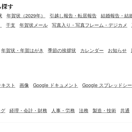
ら探す
状
年賀状（2029年）
引越し報告・転居報告
結婚報告・結
）
干支
年賀状メール
写真入り・写真フレーム・デジカメ
年賀状・年賀はがき
季節の挨拶状
カレンダー
お知らせ
テキスト
画像
Google ドキュメント
Google スプレッドシ
ング
経理・会計・財務
人事・労務
法務
製造・技術
共通