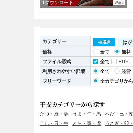
1
ダウンロード
Word
カテゴリー
はが
再選択
価格
全て
無料
ファイル形式
全て
PDF
利用されやすい部署
全て
経営
フリーワード
全カテゴリか
干支カテゴリーから探す
たつ・辰・龍
うま・午・馬
へび・巳・
うし・丑・牛
とら・寅・虎
うさぎ・卯