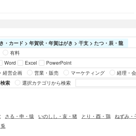
年末年始、年賀状素材です。
き・カード > 年賀状・年賀はがき > 干支 > たつ・辰・龍
有料
Word
Excel
PowerPoint
・経営企画
営業・販売
マーケティング
経理・
ら検索
選択カテゴリから検索
蛇
さる・申・猿
いのしし・亥・猪
とり・酉・鶏
ねずみ・
・兎