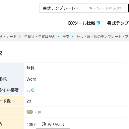
DXツール比較
書式
テンプ
き・カード
年賀状・年賀はがき
干支
たつ・辰・龍のテンプレート・
タ
無料
形式
Word
やすい部署
共通
ード数
28
- 件
う
4287
ありがとう