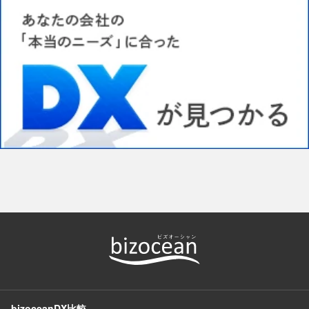
bizoceanDX比較