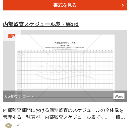
書式を見る
内部監査スケジュール表・Word
無料
65
ダウンロード
Word
内部監査部門における個別監査のスケジュールの全体像を
管理する一覧表が、内部監査スケジュール表です。 一般に
年間10件以上の個別監査を行う内部監査部門では、複数の
- 件