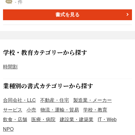
- 件
エラーや入力漏れがある可能性があるため、再確認してく
理者確認欄を1行ずつ記録でき、来訪履歴の把握やセキュリ
ださい。 ＜定期的な更新を実施＞ 月次や四半期ごとに試算
ティ対策に役立ちます。個人情報の利用目的・保存期間・
書式を見る
表を更新し、最新の財務状況を正確に把握しましょう。 ■
権利対応・漏えい時の方針も明記され、法令を意識した運
テンプレートの利用メリット ＜簡単に使用可能＞ Excel形
用がしやすい構成です。 ■入退室記録表とは 来訪者や関係
式のため、企業や個人に合わせた柔軟な編集が可能です。
者が、いつ・誰が・どの目的で入室し、いつ退出したかを
＜エラー発見が容易＞ 借方と貸方の合計が視覚的に確認で
記録するための管理表です。 ■テンプレートの利用シーン
き、仕訳エラーを迅速に発見できます。 ＜会計業務の効率
＜外部来訪者を迎える企業での管理に＞ 日付・企業名・氏
学校・教育カテゴリーから探す
化＞ シンプルな構造のため、短時間で作成可能。財務管理
名・目的・時刻を記録し、管理責任者が確認する運用に適
の効率化に寄与します。 ＜会計初心者にも最適＞ 基本的な
しています。 ＜機密情報を扱う会議室のセキュリティ強化
時間割
試算表構造を簡単に理解でき、学習用としても役立ちま
に＞ 誰がいつ利用したかを証跡として残し、情報漏えい時
す。
の調査・説明に役立ちます。 ■利用・作成時のポイント ＜
業種別の書式カテゴリーから探す
利用目的と保管・破棄ルールを明示＞ 利用目的、保存期
間、破棄方法を記載し、不要な長期保管を避ける方針を示
合同会社・LLC
不動産・住宅
製造業・メーカー
します。 ＜来訪者のプライバシーに配慮＞ 一人一枚方式や
受付での代行記入、施錠保管など、他者に閲覧されない運
サービス
小売
物流・運輸・貿易
学校・教育
用を徹底します。 ＜本人請求・漏えい時対応の窓口を明確
飲食・店舗
医療・病院
建設業・建築業
IT・Web
化＞ 開示・訂正・利用停止等の請求先や、漏えい時の報
NPO
告・通知方針を記載し、社内規程と整合させます。 ■テン