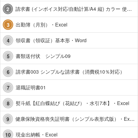
請求書 (インボイス対応/自動計算/A4 縦) カラー 使い方解説あり
2
出勤簿（月別）・Excel
3
領収書（領収証）基本形・Word
4
書類送付状 シンプル09
5
請求書003 シンプルな請求書（消費税10％対応）
6
退職証明書01
7
熨斗紙【紅白蝶結び（花結び）・水引7本】・Excel
8
健康保険資格喪失証明書（シンプル表形式版）・Excel【見本付き】
9
現金出納帳・Excel
10