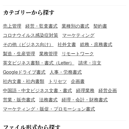
プレートの利用メリット ＜セキュリティ対策と法令対応を
両立＞ 利用目的・保存期間・破棄方法・請求窓口を文面に
カテゴリーから探す
組み込み、日常運用の中で個人情報保護法への配慮を実装
できます。 ＜来訪者記録を効率的に管理し、証跡として活
売上管理
経営・監査書式
業種別の書式
契約書
用可能＞ 入退室情報を一覧化することで履歴を即時把握で
コロナウイルス感染症対策
マーケティング
き、トラブル時の調査・説明資料としても有用です。 ​
その他（ビジネス向け）
社外文書
総務・庶務書式
製造・生産管理
業務管理
リモートワーク
英文ビジネス書類・書式（Letter）
請求・注文
Googleドライブ書式
人事・労務書式
社内文書・社内書類
トリセツ
企画書
中国語・中文ビジネス文書・書式
経理業務
経営企画
営業・販売書式
法務書式
経理・会計・財務書式
マーケティング・販促・プロモーション書式
ファイル形式から探す