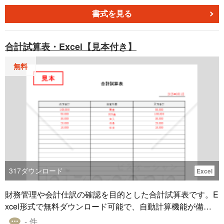
個別監査が同時並行で実施されるため、それぞれの開始・
終了状況を把握することが難しくなります。 この点、内部
書式を見る
監査スケジュール表を利用すれば、開始や終了のタイミン
グを把握することが可能です。 また、対象部門へスケジュ
合計試算表・Excel【見本付き】
ールの調整依頼や監査の目的、その他の依頼事項などを事
前に通知し、監査をすることの了承を得るためにも作成さ
無料
れます。 本書式は、Wordで作成された内部監査スケジュー
ル表です。 テンプレートは無料でダウンロードをすること
が可能なので、ぜひご利用ください。
317
ダウンロード
Excel
財務管理や会計仕訳の確認を目的とした合計試算表です。E
xcel形式で無料ダウンロード可能で、自動計算機能が備わ
っているため借方と貸方の合計が一致しているかを一目で
- 件