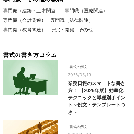
専門職（建築・土木関連）
専門職（医療関連）
専門職（会計関連）
専門職（法律関連）
専門職（教育関連）
研究・開発
その他
書式の書き方コラム
書式の例文
2026/05/19
業務日報のスマートな書き
方！ 【2026年版】効率化
テクニックと職種別ポイン
ト～例文・テンプレートつ
き～
書式の例文