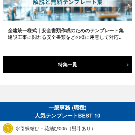
全建統一様式｜安全書類作成のためのテンプレート集
建設工事に関わる安全書類をどの様に用意して対応するか？関連書式テンプレートから書き方の注意点などの役立つコラムをbizoceanがお届けします。
特集一覧
一般事務 (職種)
人気テンプレートBEST 10
水引蝶結び・花結び005（熨斗あり）
1