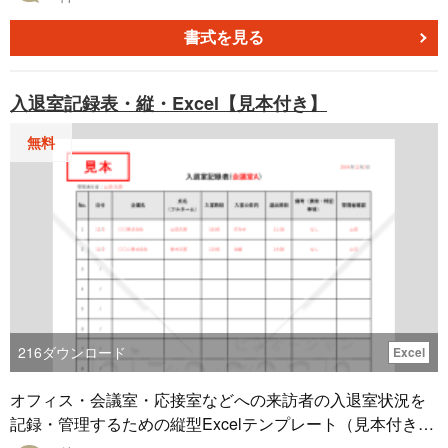
確認できます。取引のボリュームを一目で把握するために
利用され、企業の経理業務において不可欠なツールのひと
書式を見る
つです。試算表には「合計試算表」「残高試算表」「合計
残高試算表」の3種類があり、本テンプレートはその中でも
入退室記録表・縦・Excel【見本付き】
合計試算表のバージョンです。 ■ 合計試算表とは 会計仕訳
に基づき借方と貸方の合計を集計し、貸借の一致を確認す
無料
るための帳簿です。企業や個人事業主が財務状況を正確に
管理するために使用され、損益計算書や貸借対照表の作成
に役立ちます。 ■ 利用シーン ・月次決算や年次決算時に仕
訳を確認する際 ・財務報告書を作成するための基礎データ
として ・会計エラーや入力ミスを発見するための確認表と
して ・新入社員や会計初心者のトレーニング用ツールとし
て ・会計ソフトと連携し、出力結果を整理するための補助
ツールとして ■ 利用・作成時のポイント ＜借方と貸方の金
額を正確に入力＞ 各科目ごとの仕訳金額を間違えずに記載
216
ダウンロード
Excel
し、合計金額の一致を目指しましょう。 ＜勘定科目を明確
に分類＞ 勘定科目は企業の会計基準に従い、正確に入力す
オフィス・会議室・応接室などへの来訪者の入退室状況を
ることで財務報告の信頼性が向上します。 ＜確認用の「合
記録・管理するための縦型Excelテンプレート（見本付き）
計欄」を活用＞ 借方と貸方の合計が一致しない場合、仕訳
です。日付、企業名、氏名、入退室時刻、目的、備考、管