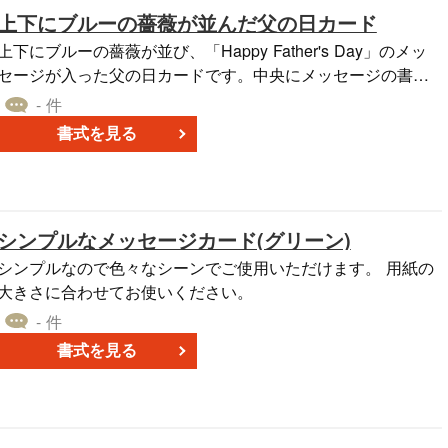
上下にブルーの薔薇が並んだ父の日カード
上下にブルーの薔薇が並び、「Happy Father's Day」のメッ
セージが入った父の日カードです。中央にメッセージの書く
スペースがあります。無料でダウンロードでき、Wordで編
- 件
集・印刷できます。
書式を見る
シンプルなメッセージカード(グリーン)
シンプルなので色々なシーンでご使用いただけます。 用紙の
大きさに合わせてお使いください。
- 件
書式を見る