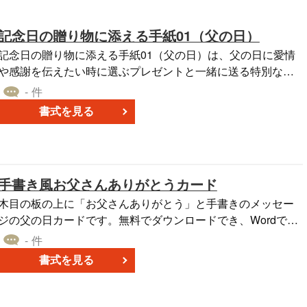
記念日の贈り物に添える手紙01（父の日）
記念日の贈り物に添える手紙01（父の日）は、父の日に愛情
や感謝を伝えたい時に選ぶプレゼントと一緒に送る特別な文
章です。この日は、父親への感謝を示す絶好の機会となりま
- 件
 手紙には、子供時代の思い出、学び取った教訓、そして
書式を見る
これからの未来への願いを綴ることができます。直接会話で
言葉にするのが難しい気持ちや感謝を、文字として綴ること
で、深く伝えることが可能となります。
手書き風お父さんありがとうカード
木目の板の上に「お父さんありがとう」と手書きのメッセー
ジの父の日カードです。無料でダウンロードでき、Wordで編
集・印刷できます。
- 件
書式を見る