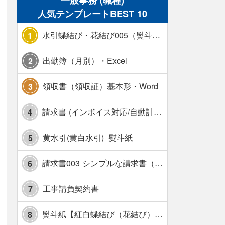
一般事務 (職種)
人気テンプレートBEST 10
水引蝶結び・花結び005（熨斗あり）
1
出勤簿（月別）・Excel
2
領収書（領収証）基本形・Word
3
請求書 (インボイス対応/自動計算/A4 縦) カラー 使い方解説あり
4
黄水引(黄白水引)_熨斗紙
5
請求書003 シンプルな請求書（消費税10％対応）
6
工事請負契約書
7
熨斗紙【紅白蝶結び（花結び）・水引7本】・Excel
8