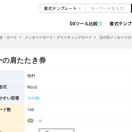
DXツール比較
書式
テンプ
き・カード
メッセージカード・グリーティングカード
父の日メッセージカ
ーの肩たたき券
無料
形式
Word
やすい部署
その他
ード数
146
- 件