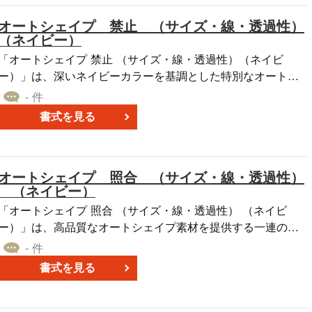
す。自社の売上計画やその分析を他者に分かりやすくお伝え
オートシェイプ 禁止 （サイズ・線・透過性）
するツールとして、ぜひご活用ください。
（ネイビー）
「オートシェイプ 禁止 （サイズ・線・透過性）（ネイビ
ー）」は、深いネイビーカラーを基調とした特別なオートシ
ェイプコレクションとなっています。このコレクションで
- 件
は、さまざまなサイズのオートシェイプや、異なる線の太さ
書式を見る
や種類、そして透過性のバリエーションを豊富に取り揃えて
ます。 ネイビーカラーの独特な深みと、多彩なオートシェ
イプの組み合わせにより、一層プロフェッショナルな印象を
オートシェイプ 照合 （サイズ・線・透過性）
与えることが可能です。是非、無料ダウンロードのサービス
（ネイビー）
を活用し、資料作成の幅を広げてみてください。
「オートシェイプ 照合 （サイズ・線・透過性） （ネイビ
ー）」は、高品質なオートシェイプ素材を提供する一連のコ
レクションの一部です。これらの素材は、ネイビーという深
- 件
みのある色彩を特徴としており、パワーポイント、エクセ
書式を見る
ル、ワードなどのドキュメント作成ツールで使用するための
多様なサイズ、線の太さ、および透過性のオプションを提供
ます。 これらの素材を使用すれば、視覚的な要素を利用し