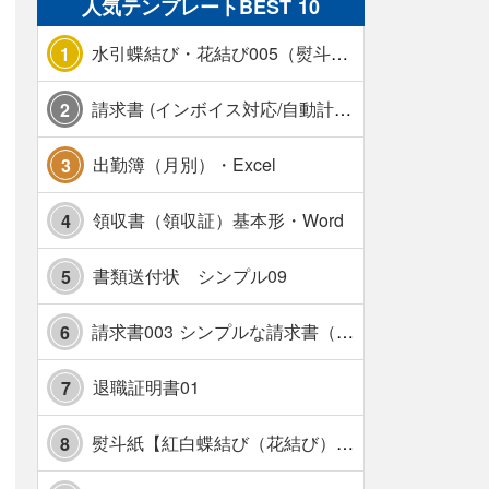
人気テンプレートBEST 10
水引蝶結び・花結び005（熨斗あり）
1
請求書 (インボイス対応/自動計算/A4 縦) カラー 使い方解説あり
2
出勤簿（月別）・Excel
3
領収書（領収証）基本形・Word
4
書類送付状 シンプル09
5
請求書003 シンプルな請求書（消費税10％対応）
6
退職証明書01
7
熨斗紙【紅白蝶結び（花結び）・水引7本】・Excel
8