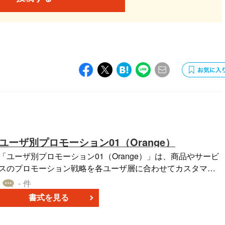
ユーザ別プロモーション01（Orange）
「ユーザ別プロモーション01（Orange）」は、商品やサービ
スのプロモーション戦略を各ユーザ層に合わせてカスタマイ
ズする際に役立つ、橙色（オレンジ）をベースにしたパワー
- 件
ポイントテンプレートです。マーケティング計画や販促企画
書式を見る
の際に特に便利であり、多様な顧客層に対して効率よくアプ
ローチするためのストラテジーを形作ることができます。無