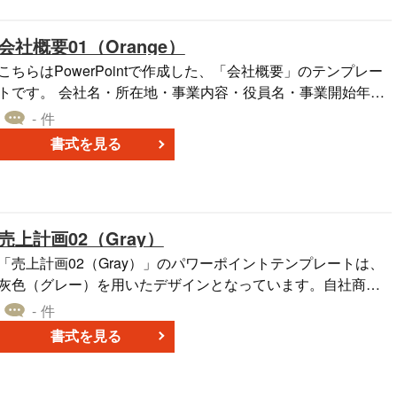
料でダウンロードできるので、予算に限りがある場合や急な
プレゼンテーションが必要な状況でも安心して利用できま
会社概要01（Orange）
す。
こちらはPowerPointで作成した、「会社概要」のテンプレー
です。 会社名・所在地・事業内容・役員名・事業開始年
度・資本金・主要株主・上場市場・従業員数・関連会社など
- 件
を記入できる仕様となっており、画像やカンパニーロゴを貼
書式を見る
り付けることもできます。 明るいオレンジのアクセントが特
徴の本テンプレートは、無料でダウンロードすることができ
ます。企画書や提案書などを作成する際に、ご利用くださ
い。
売上計画02（Gray）
「売上計画02（Gray）」のパワーポイントテンプレートは、
灰色（グレー）を用いたデザインとなっています。自社商品
の6年間にわたる売上の推移を、表とグラフを用いて視覚的に
- 件
表示することができます。売上の変化に見られるデータ分析
書式を見る
を簡潔に記載できるので、ビジネスの企画書や提案書におい
て、売上計画とその分析を整理するのに適したサンプルフォ
ーマットです。 テンプレートは無料でダウンロード可能で