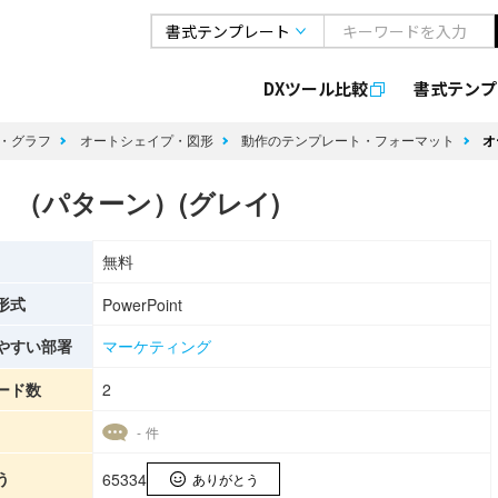
DXツール比較
書式
テンプ
・グラフ
オートシェイプ・図形
動作のテンプレート・フォーマット
オ
 （パターン）(グレイ)
無料
形式
PowerPoint
やすい部署
マーケティング
ード数
2
- 件
う
65334
ありがとう