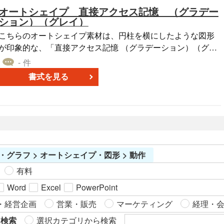
オートシェイプ 直接アクセス記憶 （グラデー
て、あなたのメッセージをはっきりと伝えることが可能で
ション）（グレイ）
す。その多様性と汎用性により、これらの素材は多くの種類
のプレゼンテーションや文書に適しています。 あなたのドキ
こちらのオートシェイプ素材は、円柱を横にしたような図形
ュメント作成がさらに楽しく、効率的になるように、これら
が印象的な、「直接アクセス記憶 （グラデーション）（グレ
のオートシェイプ素材を無料でダウンロードして利用してみ
イ）」です。ベースカラーに灰色を使い、多彩なグラデーシ
- 件
てください。プロフェッショナルな仕上がりを得ることがで
ョンパターンで作成しました。 本素材はフローチャートで使
書式を見る
き、視覚的な一貫性を保つために、様々なパターンを使用し
われる、ハードドライブ内でデータが格納される場所を表す
てみてください。「オートシェイプ 照合 （サイズ・線・透過
図形であり、マーケティング資料やプレゼンテーション資料
性） （ネイビー）」で、あなたのプレゼンテーションやドキ
などにご利用いただけます。 「直接アクセス記憶 （グラデー
ュメントのクオリティを向上させましょう。
ション）（グレイ）」を、自社の業務効率化にお役立ていた
だければと思います。
・グラフ > オートシェイプ・図形 > 動作
有料
Word
Excel
PowerPoint
・経営企画
営業・販売
マーケティング
経理・
ら検索
選択カテゴリから検索