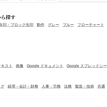
から探す
矢印・ブロック矢印
動作
グレー
ブルー
フローチャート
テキスト
画像
Google ドキュメント
Google スプレッドシ
ング
経理・会計・財務
人事・労務
法務
製造・技術
共通