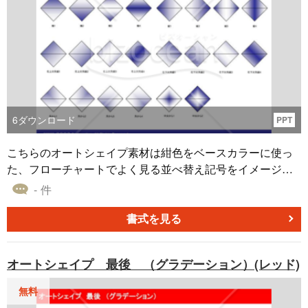
6
ダウンロード
PPT
こちらのオートシェイプ素材は紺色をベースカラーに使っ
た、フローチャートでよく見る並べ替え記号をイメージし
た「分類 （グラデーション）（ネイビー）」です。 「対角
- 件
線」「中央」「角」など、さまざまなグラデーションパタ
ーンで作成した「分類 （グラデーション）（ネイビ
書式を見る
ー）」、無料でダウンロードすることが可能です。 作成す
る企画書や提案書などに、ぜひ本オートシェイプ素材をご
オートシェイプ 最後 （グラデーション）(レッド)
活用いただければ幸いです。
無料