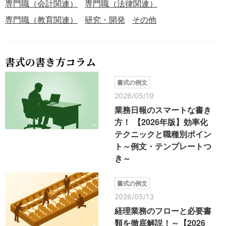
専門職（会計関連）
専門職（法律関連）
専門職（教育関連）
研究・開発
その他
書式の書き方コラム
書式の例文
2026/05/19
業務日報のスマートな書き
方！ 【2026年版】効率化
テクニックと職種別ポイン
ト～例文・テンプレートつ
き～
書式の例文
2026/05/13
経理業務のフローと必要書
類を徹底解説！～【2026