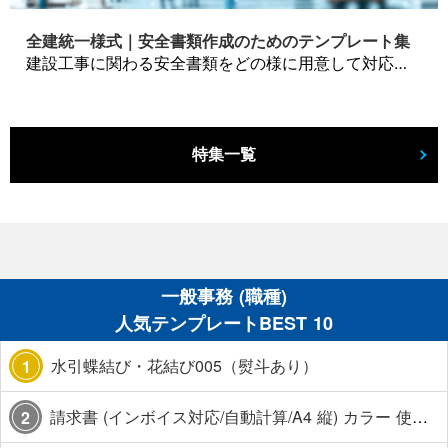
全建統一様式｜安全書類作成のためのテンプレート集
建設工事に関わる安全書類をどの様に用意して対応するか？関連書式テンプレートから書き方の注意点などの役立つコラムをbizoceanがお届けします。
特集一覧
一般事務 (職種)
人気テンプレートBEST 10
水引蝶結び・花結び005（熨斗あり）
1
請求書 (インボイス対応/自動計算/A4 縦) カラー 使い方解説あり
2