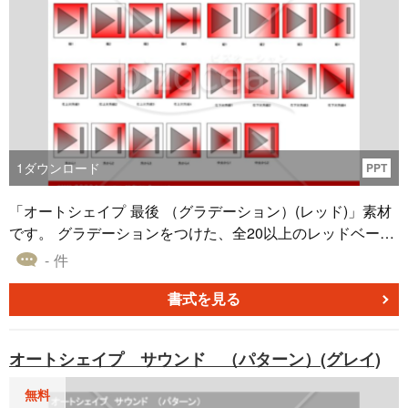
1
ダウンロード
PPT
「オートシェイプ 最後 （グラデーション）(レッド)」素材
です。 グラデーションをつけた、全20以上のレッドベース
の素材となっています。 こちらの素材は、PowerPoint形式
- 件
となります。 「オートシェイプ」という言葉は最近あまり
使われていませんが、以前はMicrosoft Officeのアプリケー
書式を見る
ション（Word、Excel、PowerPoint）に備わっており、多
様な図形を描画するための機能として使用されていまし
オートシェイプ サウンド （パターン）(グレイ)
た。 円や四角、曲線など、さまざまな形状を手軽に作成で
きるため、文書やプレゼンテーションの資料作成などで非
無料
常に便利に活用されていました。