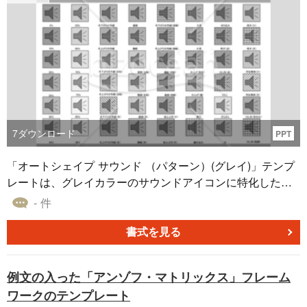
7
ダウンロード
PPT
「オートシェイプ サウンド （パターン）(グレイ)」テンプ
レートは、グレイカラーのサウンドアイコンに特化したオ
ートシェイプ素材を提供しています。このテンプレートに
- 件
は、オートシェイプの塗りつぶし効果に関するさまざまな
パターンが収録されており、パワーポイント、エクセル、
書式を見る
ワードなどの資料作成において、デザインのバリエーショ
ンを豊かにします。プロジェクトに合った塗りつぶしパタ
例文の入った「アンゾフ・マトリックス」フレーム
ーンを選択し、資料を効果的にカスタマイズしてくださ
ワークのテンプレート
い。ダウンロードは無料ですので、ぜひご利用ください。