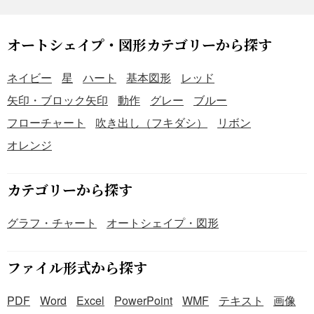
企画書（Excel版）です。 自社で企画書を作成する際に
は、無料でダウンロードできる本テンプレートを、ぜひご
活用ください。
オートシェイプ・図形カテゴリーから探す
ネイビー
星
ハート
基本図形
レッド
矢印・ブロック矢印
動作
グレー
ブルー
フローチャート
吹き出し（フキダシ）
リボン
オレンジ
カテゴリーから探す
グラフ・チャート
オートシェイプ・図形
ファイル形式から探す
PDF
Word
Excel
PowerPoint
WMF
テキスト
画像