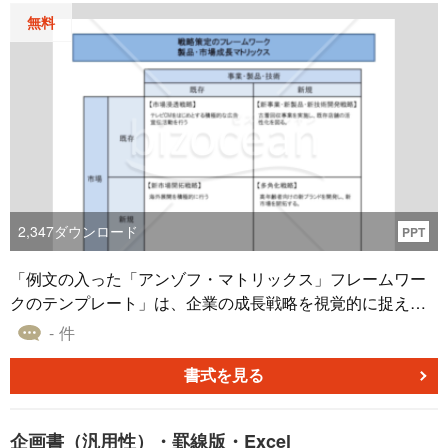
無料
2,347
ダウンロード
PPT
「例文の入った「アンゾフ・マトリックス」フレームワー
クのテンプレート」は、企業の成長戦略を視覚的に捉える
ための有用なツールです。製品と市場、それぞれの既存性
- 件
や新規性に基づいて四つの成長戦略（市場浸透、市場開
拓、製品開発、多角化）を明確に表現します。例えば、新
書式を見る
製品開発の計画段階や新市場への進出を検討していると
き、このテンプレートを使用することで事業戦略の方向性
企画書（汎用性）・罫線版・Excel
を明確に視覚化でき、戦略策定の適切な方向性を見つけ出