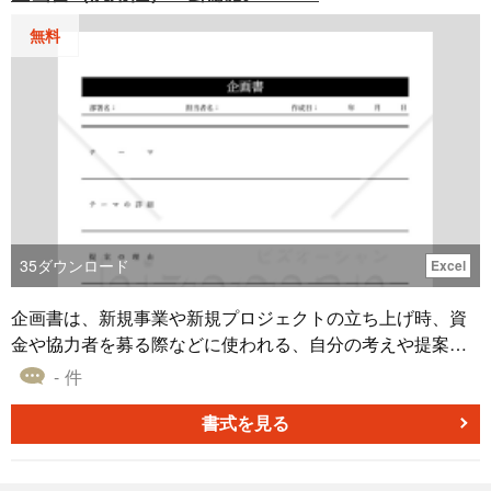
す手助けとなります。また、PowerPoint形式のため要点を
無料
迅速に編集したり、視覚的な表現を調整したりすることが
できます。無料ダウンロードが可能なこのテンプレートを
使用することで、事業の拡大や新規事業の開発における戦
略策定の質向上にお役立てください。
35
ダウンロード
Excel
企画書は、新規事業や新規プロジェクトの立ち上げ時、資
金や協力者を募る際などに使われる、自分の考えや提案を
相手に伝えるための文書です。 相手の興味を引き、ニーズ
- 件
に応えられる、説得力のあるものという点が、企画書の作
成においては重要です。そのため、自分の提案だけでな
書式を見る
く、相手に行動を促すような内容を記載する必要がありま
す。 こちらはレイアウトに罫線を採用した、汎用性が高い