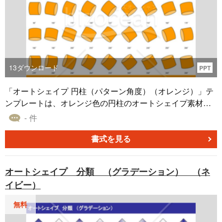
13
ダウンロード
PPT
「オートシェイプ 円柱（パターン角度）（オレンジ）」テ
ンプレートは、オレンジ色の円柱のオートシェイプ素材集
です。このテンプレートでは、オートシェイプの角度を多
- 件
彩なパターンで提供しており、パワーポイント、エクセ
ル、ワードなどの資料作成時に、デザインのカスタマイズ
書式を見る
に幅広く活用できます。オレンジ色は元気と創造性を象徴
し、プレゼンテーションやプロジェクトに活気をもたらし
オートシェイプ 分類 （グラデーション） （ネ
ます。このテンプレートは、情報を効果的に伝えるための
イビー）
ツールとして、無料でダウンロードできます。デザインの
自由度を高め、プロフェッショナルな資料を簡単に作成で
無料
きるので、ぜひご活用ください。