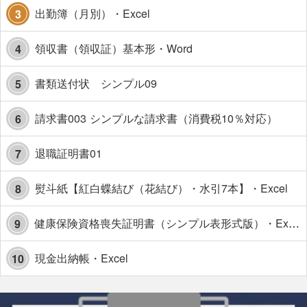
出勤簿（月別）・Excel
3
領収書（領収証）基本形・Word
4
書類送付状 シンプル09
5
請求書003 シンプルな請求書（消費税10％対応）
6
退職証明書01
7
熨斗紙【紅白蝶結び（花結び）・水引7本】・Excel
8
健康保険資格喪失証明書（シンプル表形式版）・Excel【見本付き】
9
現金出納帳・Excel
10