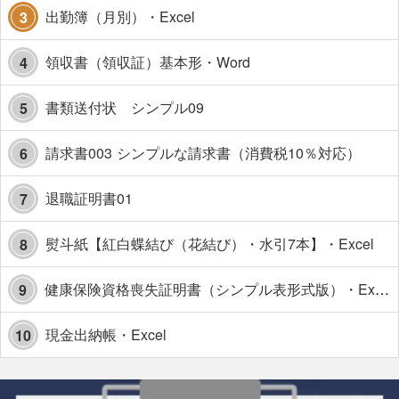
出勤簿（月別）・Excel
3
領収書（領収証）基本形・Word
4
書類送付状 シンプル09
5
請求書003 シンプルな請求書（消費税10％対応）
6
退職証明書01
7
熨斗紙【紅白蝶結び（花結び）・水引7本】・Excel
8
健康保険資格喪失証明書（シンプル表形式版）・Excel【見本付き】
9
現金出納帳・Excel
10