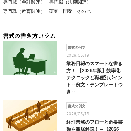
専門職（会計関連）
専門職（法律関連）
専門職（教育関連）
研究・開発
その他
書式の書き方コラム
書式の例文
2026/05/19
業務日報のスマートな書き
方！ 【2026年版】効率化
テクニックと職種別ポイン
ト～例文・テンプレートつ
き～
書式の例文
2026/05/13
経理業務のフローと必要書
類を徹底解説！～【2026