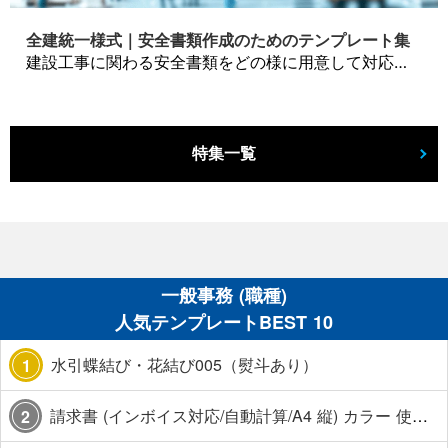
全建統一様式｜安全書類作成のためのテンプレート集
建設工事に関わる安全書類をどの様に用意して対応するか？関連書式テンプレートから書き方の注意点などの役立つコラムをbizoceanがお届けします。
特集一覧
一般事務 (職種)
人気テンプレートBEST 10
水引蝶結び・花結び005（熨斗あり）
1
請求書 (インボイス対応/自動計算/A4 縦) カラー 使い方解説あり
2