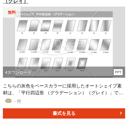
（グレイ）
無料
4
ダウンロード
PPT
こちらの灰色をベースカラーに採用したオートシェイプ素
材は、「平行四辺形 （グラデーション）（グレイ）」で
す。 PowerPointのさまざまなグラデーションパターンを使
- 件
って作成した本オートシェイプ素材は、提案資料などに貼
り付けてご利用いただくことが可能です。 自社の業務に、
書式を見る
無料でダウンロードすることができる「平行四辺形 （グラ
デーション）（グレイ）」を、お役立ていただければと思