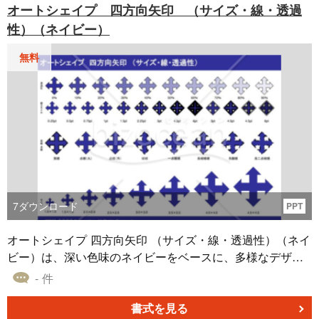
オートシェイプ 四方向矢印 （サイズ・線・透過
います。
性）（ネイビー）
無料
7
ダウンロード
PPT
オートシェイプ 四方向矢印 （サイズ・線・透過性）（ネイ
ビー）は、深い色味のネイビーをベースに、多様なデザイ
ン設定を持つ矢印素材です。この素材集は、サイズ調整の
- 件
自由度、線のバリエーション、透過性の微調整が可能で
す。使用する文書やスライドのデザインに合わせて、最適
書式を見る