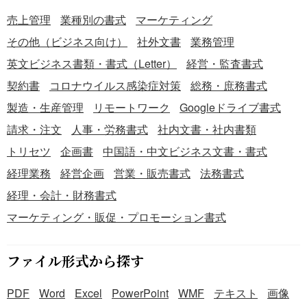
売上管理
業種別の書式
マーケティング
その他（ビジネス向け）
社外文書
業務管理
英文ビジネス書類・書式（Letter）
経営・監査書式
契約書
コロナウイルス感染症対策
総務・庶務書式
製造・生産管理
リモートワーク
Googleドライブ書式
請求・注文
人事・労務書式
社内文書・社内書類
トリセツ
企画書
中国語・中文ビジネス文書・書式
経理業務
経営企画
営業・販売書式
法務書式
経理・会計・財務書式
マーケティング・販促・プロモーション書式
ファイル形式から探す
PDF
Word
Excel
PowerPoint
WMF
テキスト
画像