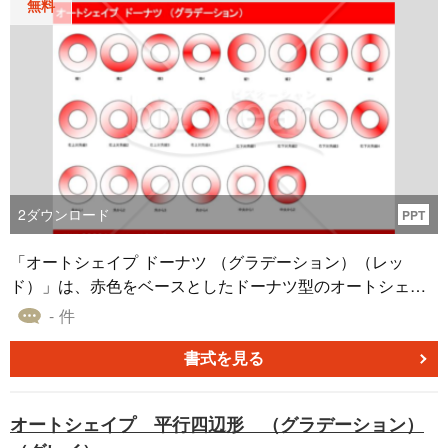
無料
2
ダウンロード
PPT
「オートシェイプ ドーナツ （グラデーション）（レッ
ド）」は、赤色をベースとしたドーナツ型のオートシェイ
プ素材です。一般的なオフィスソフトであるパワーポイン
- 件
トやエクセル、ワードとの互換性も抜群。このオートシェ
イプを取り入れて、視覚的な魅力を高める資料作成を試み
書式を見る
てみてはいかがでしょうか。無料でのダウンロードが可能
なので、気軽に試してみることができます。
オートシェイプ 平行四辺形 （グラデーション）