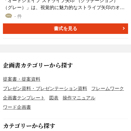
「オートシェイプ ストライプ矢印 （グラデーション）
（グレー）」は、視覚的に魅力的なストライプ矢印のオー
トシェイプ素材です。情報の強調や方向性の指示に最適で
- 件
す。例えば、ビジネスのプレゼンテーションやドキュメン
トでの方向性の示唆、フローチャートでの特定のアクショ
書式を見る
ンのハイライト、または教育資料での重要な学習ポイント
の強調などに使用できます。また様々なグレーのグラデー
ションパターンを備えており、資料作成の際に役立つでし
ょう。
企画書カテゴリーから探す
提案書・提案資料
プレゼン資料・プレゼンテーション資料
フレームワーク
企画書テンプレート
図表
操作マニュアル
ワード企画書
カテゴリーから探す