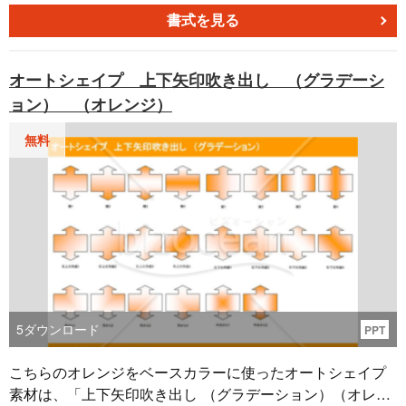
様々なスタイルで掲載されており、パワーポイント、エク
書式を見る
セル、ワードなどの文書作成ソフトウェアでのプロジェク
ト資料作成に最適です。柔軟性と効率性を追求し、プロジ
オートシェイプ 上下矢印吹き出し （グラデーシ
ェクトに新たな視覚的な要素を簡単に組み込みましょう。
ョン） （オレンジ）
ダウンロードは無料ですので、ぜひご活用ください。新し
いパターンでプロジェクトをカスタマイズし、魅力的なデ
無料
ザインを実現しましょう。
5
ダウンロード
PPT
こちらのオレンジをベースカラーに使ったオートシェイプ
素材は、「上下矢印吹き出し （グラデーション）（オレン