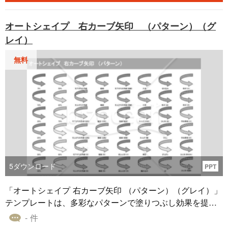
な形状や表現を選択できます。パワーポイント・エクセ
ル・ワードでの資料作成時に無料ダウンロードしてご利用
オートシェイプ 右カーブ矢印 （パターン）（グ
ください。
レイ）
無料
5
ダウンロード
PPT
「オートシェイプ 右カーブ矢印 （パターン）（グレイ）」
テンプレートは、多彩なパターンで塗りつぶし効果を提供
するグレイカラーの右カーブ矢印のオートシェイプ素材で
- 件
す。このテンプレートには、オートシェイプのパターンが