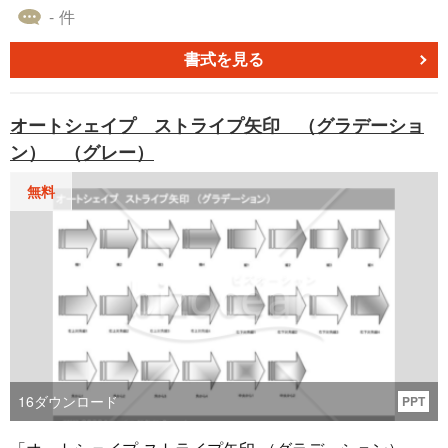
ジ）」です。 本オートシェイプ素材は、対角線や角、中央
- 件
などのグラデーションを使った複数のバリエーションを用
意しており、無料でダウンロードすることが可能です。 Po
書式を見る
werPointやWordで作成した資料やレポートに、「上下矢印
吹き出し （グラデーション）（オレンジ）」をご利用くだ
オートシェイプ ストライプ矢印 （グラデーショ
さい。
ン） （グレー）
無料
16
ダウンロード
PPT