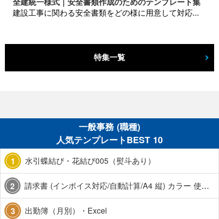
全建統一様式｜安全書類作成のためのテンプレート集
建設工事に関わる安全書類をどの様に用意して対応するか？関連書式テンプレートから書き方の注意点などの役立つコラムをbizoceanがお届けします。
特集一覧
一般事務 (職種)
人気テンプレートBEST 10
水引蝶結び・花結び005（熨斗あり）
1
請求書 (インボイス対応/自動計算/A4 縦) カラー 使い方解説あり
2
出勤簿（月別）・Excel
3