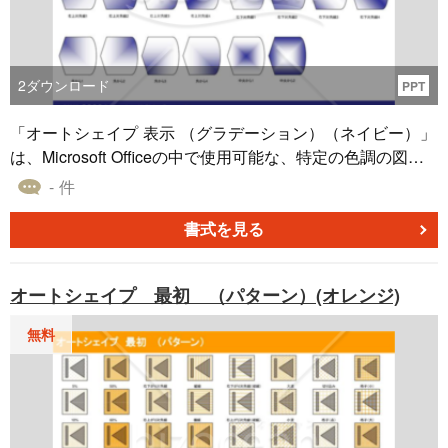
2
ダウンロード
PPT
「オートシェイプ 表示 （グラデーション）（ネイビー）」
は、Microsoft Officeの中で使用可能な、特定の色調の図形
素材です。 このネイビーカラーのグラデーションを活用す
- 件
ることで、ドキュメントやスライドに深みと視覚的要素を
もたらすことができます。特に、プレゼンテーションや文
書式を見る
書作成時に、視覚的な強調や情報の区分けが必要な場合に
適しています。簡単な選択で図形を取り入れ、カスタマイ
オートシェイプ 最初 （パターン）(オレンジ)
ズを加えることで、各種資料のクオリティを向上させるこ
とに寄与します。
無料