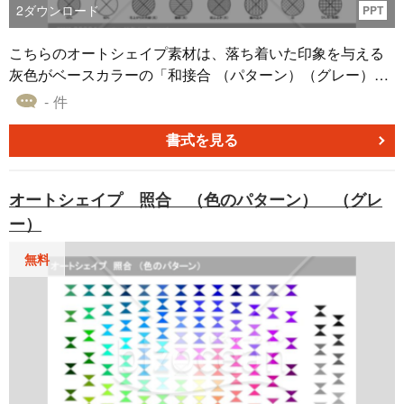
2
ダウンロード
PPT
こちらのオートシェイプ素材は、落ち着いた印象を与える
灰色がベースカラーの「和接合 （パターン）（グレー）」
です。 本オートシェイプ素材は、フローチャートで使われ
- 件
る「収束する複数のパスの入力をまとめる記号」を表した
もので、さまざまな塗りつぶし効果を使って作成しまし
書式を見る
た。パワーポイントのファイル形式のため、パワーポイン
ト・エクセル・ワードで作成した資料などに、貼り付けて
オートシェイプ 照合 （色のパターン） （グレ
ご利用いただけます。
ー）
無料