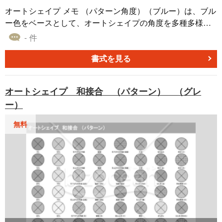
オートシェイプ メモ （パターン角度）（ブルー）は、ブル
ー色をベースとして、オートシェイプの角度を多種多様な
パターンで展開している素材集となっています。こちらの
- 件
コレクションでは、角度の異なるメモを幅広く展開してい
るため、プレゼンテーションや文書でさまざまなシチュエ
書式を見る
ーションに応じてご利用いただけます。是非無料でダウン
ロードしてご活用ください。
オートシェイプ 和接合 （パターン） （グレ
ー）
無料