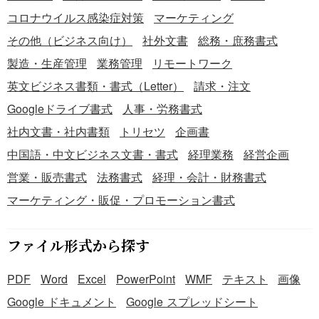
コロナウイルス感染症対策
マーケティング
その他（ビジネス向け）
社外文書
総務・庶務書式
製造・生産管理
業務管理
リモートワーク
英文ビジネス書類・書式（Letter）
請求・注文
Googleドライブ書式
人事・労務書式
社内文書・社内書類
トリセツ
企画書
中国語・中文ビジネス文書・書式
経理業務
経営企画
営業・販売書式
法務書式
経理・会計・財務書式
マーケティング・販促・プロモーション書式
ファイル形式から探す
PDF
Word
Excel
PowerPoint
WMF
テキスト
画像
Google ドキュメント
Google スプレッドシート