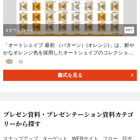
4
ダウンロード
PPT
「オートシェイプ 最初 （パターン）(オレンジ)」は、鮮や
かなオレンジ色を採用したオートシェイプのコレクション
となっています。パワーポイント、エクセル、ワードな
- 件
ど、多くのオフィスアプリケーションでの使用が想定され
ており、プレゼンテーションやドキュメント作成に役立ち
書式を見る
ます。 鮮明な色合いと独特なデザインは、情報伝達の効果
を高め、視聴者や読者の興味を引きつける要素として機能
します。ダウンロードは無料で、瞬時にアクセス可能で
す。
プレゼン資料・プレゼンテーション資料カテゴ
リーから探す
ステップアップ
ターゲット
WEBサイト
フロー
目次