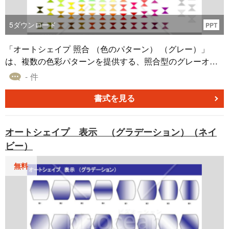
5
ダウンロード
PPT
「オートシェイプ 照合 （色のパターン） （グレー）」
は、複数の色彩パターンを提供する、照合型のグレーオー
トシェイプ素材集です。この素材は、プレゼンテーション
- 件
やドキュメントを作成する際に、視覚的に差別化するため
の効果的な方法です。 利用者は、提供される多彩な色のパ
書式を見る
ターンを使用して、情報をクリアに伝えるために自身の要
件に合わせた適応性を得ることができます。グレーは中立
オートシェイプ 表示 （グラデーション）（ネイ
色であるため、他の色と組み合わせて使用することが容易
ビー）
です。 マイクロソフトのパワーポイント、エクセル、ワー
ドなどのソフトウェアと互換性があり、無料でダウンロー
無料
ドできるため、非常に手軽に使うことが可能です。 「オー
トシェイプ 照合 （色のパターン） （グレー）」を活用し
て、視覚的なエレメントを用いてコミュニケーションの質
を高め、相手に情報を効果的に伝えることが可能です。