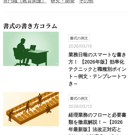
専門職（教育関連）
研究・開発
その他
書式の書き方コラム
書式の例文
2026/05/19
業務日報のスマートな書き
方！ 【2026年版】効率化
テクニックと職種別ポイン
ト～例文・テンプレートつ
き～
書式の例文
2026/05/13
経理業務のフローと必要書
類を徹底解説！～【2026
年最新版】法改正対応と