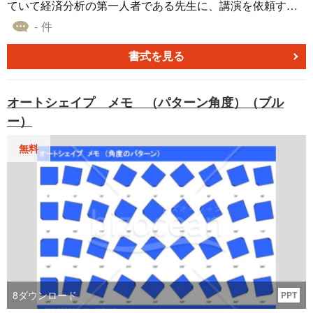
ていて経済分析の第一人者である先生に、講演を依頼する
旨を伝えるテンプレート書式です。日時や場所、テーマを
- 件
伝えて講演の依頼をお願いするテンプレート書式になりま
す。
書式を見る
オートシェイプ メモ （パターン角度）（ブル
ー）
無料
8
ダウンロード
PPT