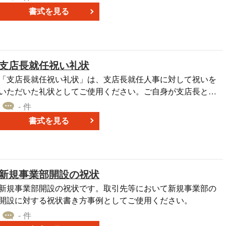
ど、宜しくお願い申し上げます。との祝辞を述べ、参加する
書式を見る
旨を伝えています。
支店長就任祝い礼状
「支店長就任祝い礼状」は、支店長就任人事に対して祝いを
いただいた礼状としてご使用ください。ご自身が支店長とし
ての新たなポジションに就任した際に、関連者や取引先、同
- 件
僚からの祝いや温かいメッセージを受け取るケースがありま
書式を見る
す。それに対する感謝の気持ちを伝えるための文例、テンプ
レート書式です。時間をあけ過ぎることなく、マナーをおさ
えた迅速な対応をすることは、ビジネスの場での人間関係を
維持・強化するための重要な一歩となります。Word形式で無
新規事業部開設の祝状
料ダウンロードができますので、必要事項を入力するだけで
お使いいただけますが、ご自身の心からのメッセージの追加
新規事業部開設の祝状です。取引先等において新規事業部の
も可能です。感謝の気持ちを伝えることで、新しい役職での
開設に対する祝状書き方事例としてご使用ください。
業務遂行においても、円滑なコミュニケーションと信頼関係
- 件
の構築を目指すことができます。