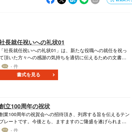
社長就任祝いへの礼状01
「社長就任祝いへの礼状01」は、新たな役職への就任を祝っ
て頂いた方々への感謝の気持ちを適切に伝えるための文書テ
ンプレートです。社長や役員としての新しいスタートをサポ
- 件
ートしてくださった方々へ、心からのお礼を形にする際のガ
書式を見る
イドとして役立ちます。特に、就任のお祝いとしてのメッセ
ージや贈り物を受け取った際は、早めの対応がマナーとされ
ています。このテンプレートを使用することで、1週間以内の
迅速なお礼の表明がスムーズに行えるでしょう。また、Word
創立100周年の祝状
ファイルのため、編集やカスタマイズも簡単です。無料でダ
ウンロード可能なこの文書は、ビジネスの現場での関係性を
創業100周年の祝賀会への招待頂き、列席する旨を伝えるテン
より良好に保つための一助として活用いただけます。
プレートです。今後とも、ますますのご隆盛を遂げられます
よう心よりお祈りいたしますとともに、変わらぬご愛顧のほ
- 件