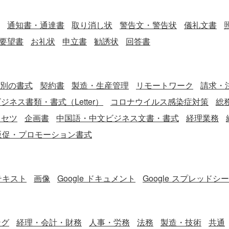
通知書・通達書
取り消し状
警告文・警告状
儀礼文書
要望書
お礼状
申立書
勧誘状
回答書
別の書式
契約書
製造・生産管理
リモートワーク
請求・
ジネス書類・書式（Letter）
コロナウイルス感染症対策
総
リセツ
企画書
中国語・中文ビジネス文書・書式
経理業務
販促・プロモーション書式
テキスト
画像
Google ドキュメント
Google スプレッドシ
ング
経理・会計・財務
人事・労務
法務
製造・技術
共通