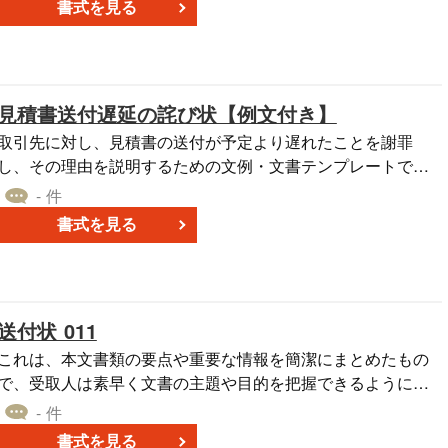
書式を見る
見積書送付遅延の詫び状【例文付き】
取引先に対し、見積書の送付が予定より遅れたことを謝罪
し、その理由を説明するための文例・文書テンプレートで
す。ビジネス上の信頼関係を維持するため、誠意を持って謝
- 件
罪するとともに、見積書の送付が遅れた理由を明確に伝える
書式を見る
ことが重要です。 ■利用シーン ＜見積書の期日を過ぎた際の
謝罪＞ 納期や価格交渉に時間を要した場合に、取引先へ正式
な謝罪を行う際に使用します。 ＜取引先との信頼関係の維持
＞ 取引先へ迷惑をかけた際に、誠意を持って対応し、今後の
送付状 011
取引継続を円滑にするために活用します。 ＜交渉成立後のフ
ォローアップ＞ 価格や納期の条件交渉が完了し、遅れて見積
これは、本文書類の要点や重要な情報を簡潔にまとめたもの
書を送付する際に、適切な説明と謝罪を添えるために使用さ
で、受取人は素早く文書の主題や目的を把握できるようにな
ます。 ■利用・作成時のポイント ＜謝罪の意を明確に伝え
り、なぜその書類を送っているのか、何に焦点を当てている
- 件
る＞ 「見積書の送付が遅れましたことを深くお詫び申し上げ
のかを明確に伝えることができます。 また、受取人は本文書
書式を見る