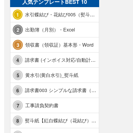
人気テンプレートBEST 10
水引蝶結び・花結び005（熨斗あり）
1
出勤簿（月別）・Excel
2
領収書（領収証）基本形・Word
3
請求書 (インボイス対応/自動計算/A4 縦) カラー 使い方解説あり
4
黄水引(黄白水引)_熨斗紙
5
請求書003 シンプルな請求書（消費税10％対応）
6
工事請負契約書
7
熨斗紙【紅白蝶結び（花結び）・水引7本】・Excel
8