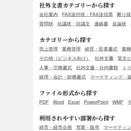
社外文書カテゴリーから探す
会社案内
FAX送付状・FAX送信票
断り状
質問状
抗議状・抗議文
連絡書
反論状
カテゴリーから探す
売上管理
業務管理
経営・監査書式
業種
その他（ビジネス向け）
社外文書
英文ビ
人事・労務書式
社内文書・社内書類
ト
経理・会計・財務書式
マーケティング・
ファイル形式から探す
PDF
Word
Excel
PowerPoint
WMF
利用されやすい部署から探す
経営・経営企画
営業・販売
マーケティ