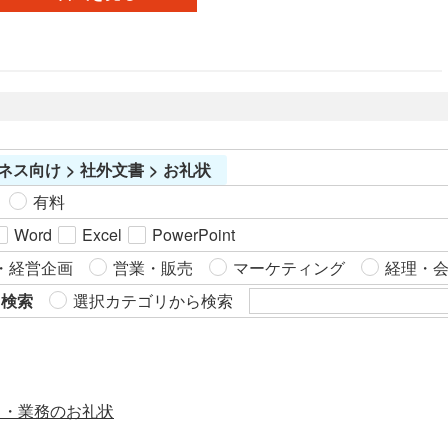
ます」と明確に謝罪の意を述べます。 ＜遅延の理由を説明＞
類を読む前に簡単な概要を得ることができるので、文書を理
「生産工場との価格交渉が長引いたため」など、正当な理由
解するのにかかる時間が短縮され業務効率の向上がのぞめま
を簡潔に説明します。 ＜取引の継続を促す＞ 「品質・価格と
す。それは、相手に対して丁寧で明確なコミュニケーション
もに自信をもって提供できる内容となっております」と、今
をとることに繋がります。 部数を指定しない簡易の送付状で
後の取引に前向きな姿勢を示します。 ■テンプレートの利用
す。
メリット ＜フォーマルな謝罪が可能＞ 適切なビジネスマナー
に則った謝罪文を作成でき、取引先に誠意が伝わります。 ＜
ネス向け > 社外文書 > お礼状
スムーズな関係修復＞ 謝罪と同時に、取引の継続を促す内容
を含めることで、信頼関係の維持が期待できます。 ＜柔軟な
有料
カスタマイズが可能＞ Word形式のため、遅延理由や取引条件
Word
Excel
PowerPoint
に応じて簡単に編集できます。
・経営企画
営業・販売
マーケティング
経理・
ら検索
選択カテゴリから検索
ス・業務のお礼状