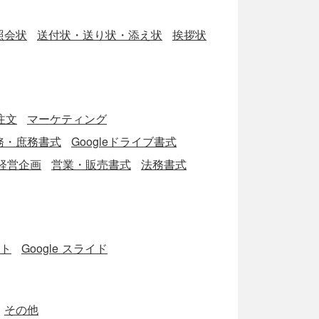
照会状
送付状・送り状・添え状
挨拶状
注文
マーケティング
務・庶務書式
Googleドライブ書式
経営企画
営業・販売書式
法務書式
ート
Google スライド
その他