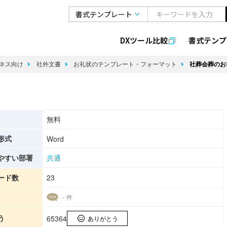
DXツール比較
書式
テンプ
ネス向け
社外文書
お礼状のテンプレート・フォーマット
社葬会葬のお
無料
形式
Word
やすい部署
共通
ード数
23
- 件
う
65364
ありがとう