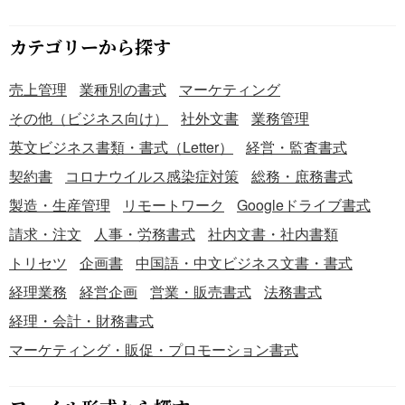
カテゴリーから探す
売上管理
業種別の書式
マーケティング
その他（ビジネス向け）
社外文書
業務管理
英文ビジネス書類・書式（Letter）
経営・監査書式
契約書
コロナウイルス感染症対策
総務・庶務書式
製造・生産管理
リモートワーク
Googleドライブ書式
請求・注文
人事・労務書式
社内文書・社内書類
トリセツ
企画書
中国語・中文ビジネス文書・書式
経理業務
経営企画
営業・販売書式
法務書式
経理・会計・財務書式
マーケティング・販促・プロモーション書式