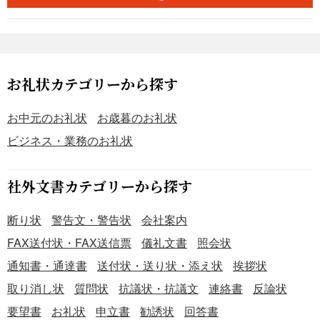
お礼状カテゴリーから探す
お中元のお礼状
お歳暮のお礼状
ビジネス・業務のお礼状
社外文書カテゴリーから探す
断り状
警告文・警告状
会社案内
FAX送付状・FAX送信票
儀礼文書
照会状
通知書・通達書
送付状・送り状・添え状
挨拶状
取り消し状
質問状
抗議状・抗議文
連絡書
反論状
要望書
お礼状
申立書
勧誘状
回答書