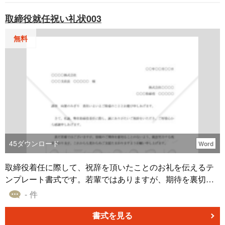
文章の編集やカスタマイズが簡単です。いつでも無料でお
取締役就任祝い礼状003
使いいただけます。ぜひお役立てください。
無料
45
ダウンロード
Word
取締役着任に際して、祝辞を頂いたことのお礼を伝えるテ
ンプレート書式です。若輩ではありますが、期待を裏切る
ことのないよう、鋭意努力する旨を伝えます。取締役着任
- 件
祝いのお礼状テンプレートです。
書式を見る