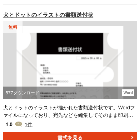
犬とドットのイラストの書類送付状
無料
577
ダウンロード
Word
犬とドットのイラストが描かれた書類送付状です。Wordフ
ァイルになっており、宛先などを編集してそのまま印刷で
きます。無料ダウンロードしてご利用ください。
1.0
1
件
書式を見る