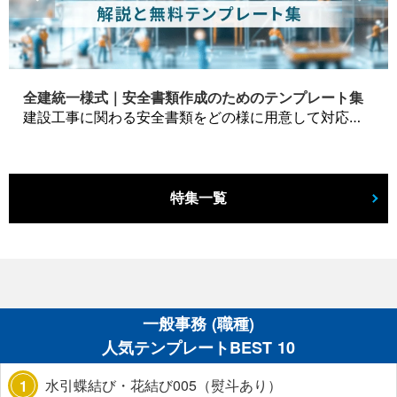
全建統一様式｜安全書類作成のためのテンプレート集
建設工事に関わる安全書類をどの様に用意して対応するか？関連書式テンプレートから書き方の注意点などの役立つコラムをbizoceanがお届けします。
特集一覧
一般事務 (職種)
人気テンプレートBEST 10
水引蝶結び・花結び005（熨斗あり）
1