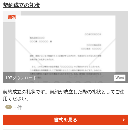
契約成立の礼状
基づいて、必要な部分を追記・修正することで、迅速に正
確な見積もりの送付が実現します。
無料
197
ダウンロード
Word
契約成立の礼状です。契約が成立した際の礼状としてご使
用ください。
- 件
書式を見る