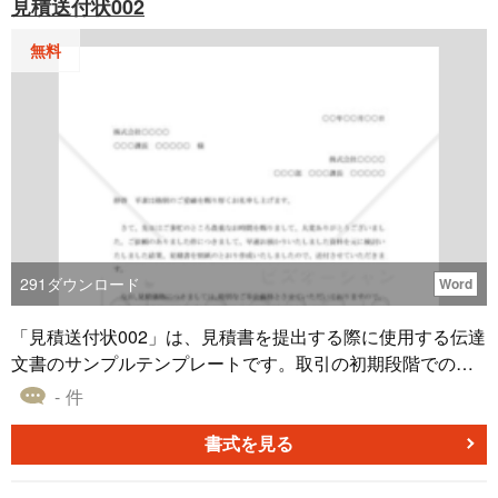
見積送付状002
無料
291
ダウンロード
Word
「見積送付状002」は、見積書を提出する際に使用する伝達
文書のサンプルテンプレートです。取引の初期段階での信
頼を築くための重要なツールとして、この文書はビジネス
- 件
コミュニケーションの中心に位置します。 明確で適切な情
報伝達は、後の誤解を避けるために欠かせません。また、
書式を見る
簡単にカスタマイズが可能で、多様なシーンに適応するこ
とができる設計となっています。お手持ちの資料や情報に