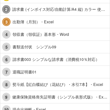
請求書 (インボイス対応/自動計算/A4 縦) カラー 使い方解説あり
2
出勤簿（月別）・Excel
3
領収書（領収証）基本形・Word
4
書類送付状 シンプル09
5
請求書003 シンプルな請求書（消費税10％対応）
6
退職証明書01
7
熨斗紙【紅白蝶結び（花結び）・水引7本】・Excel
8
健康保険資格喪失証明書（シンプル表形式版）・Excel【見本付き】
9
現金出納帳・Excel
10