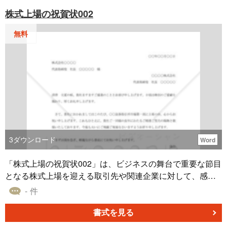
株式上場の祝賀状002
無料
3
ダウンロード
Word
「株式上場の祝賀状002」は、ビジネスの舞台で重要な節目
となる株式上場を迎える取引先や関連企業に対して、感謝
と祝意を込めたメッセージを伝える際の便利なガイドで
- 件
す。株式上場とは、企業が公の市場で株を取引するための
手続きを経て、その株式を一般の投資家に公開することを
書式を見る
指します。Wordフォーマットでダウンロード可能なため、