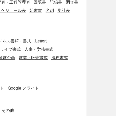
程表・工程管理表
回覧書
記録書
調査書
スケジュール表
始末書
名刺
集計表
ネス書類・書式（Letter）
eドライブ書式
人事・労務書式
経営企画
営業・販売書式
法務書式
ート
Google スライド
その他