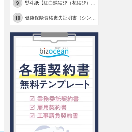
熨斗紙【紅白蝶結び（花結び）・水引7本】・Excel
9
健康保険資格喪失証明書（シンプル表形式版）・Excel【見本付き】
10