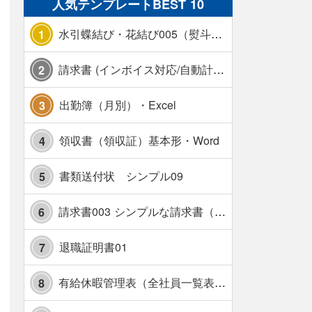
人気テンプレートBEST 10
水引蝶結び・花結び005（熨斗あり）
1
請求書 (インボイス対応/自動計算/A4 縦) カラー 使い方解説あり
2
出勤簿（月別）・Excel
3
領収書（領収証）基本形・Word
4
書類送付状 シンプル09
5
請求書003 シンプルな請求書（消費税10％対応）
6
退職証明書01
7
有給休暇管理表（全社員一覧表版）・横【見本付き】
8