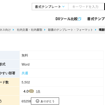
DXツール比較
書式
テンプ
ネス向け
社内文書・社内書類
願書のテンプレート・フォーマット
嘆願
無料
形式
Word
やすい部署
共通
ード数
5,502
4.0
1
件
う
65258
ありがとう