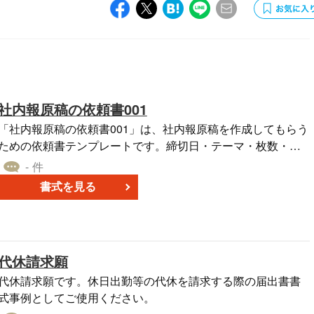
社内報原稿の依頼書001
「社内報原稿の依頼書001」は、社内報原稿を作成してもらう
ための依頼書テンプレートです。締切日・テーマ・枚数・提
出先を詳細に記載し、原稿執筆の依頼をします。このテンプ
- 件
レートを使用することで、従業員への明確な指示や要望を簡
書式を見る
潔に伝えることができます。特に締切日や執筆のテーマ、求
められるページ数、提出先などの具体的な詳細を事前に共有
することで、執筆者の混乱を避けるとともに、効率的な記事
作成を促進します。社内報は、企業文化の形成や情報共有の
代休請求願
場としての役割が大きいため、原稿の質を高めることは非常
に重要です。
代休請求願です。休日出勤等の代休を請求する際の届出書書
式事例としてご使用ください。