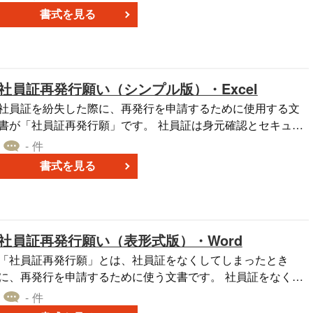
書式を見る
社員証再発行願い（シンプル版）・Excel
社員証を紛失した際に、再発行を申請するために使用する文
書が「社員証再発行願」です。 社員証は身元確認とセキュリ
ティの一環として使用される、重要なものです。紛失した本
- 件
人に社員証再発行願を提出してもらうことで、それが本人の
書式を見る
申請であると確認ができ、不正な再発行の防止につながりま
 なお、悪用されると会社に大きなダメージを与える恐れ
があるため、再発行の申請と併せて、担当部署や上司へ連絡
し、速やかに対応してもらう必要があります。 こちらはシン
社員証再発行願い（表形式版）・Word
プルなレイアウトで作成した、無料でダウンロードできるExc
el版の社員証再発行願です。ぜひ、ご活用ください。
「社員証再発行願」とは、社員証をなくしてしまったとき
に、再発行を申請するために使う文書です。 社員証をなくし
た本人に再発行願を提出してもらえば、それが本人による申
- 件
請と確認することができ、不正な再発行を抑制することが可