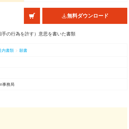
無料ダウンロード
相手の行為を許す）意思を書いた書類
>
社内書類
願書
ean事務局