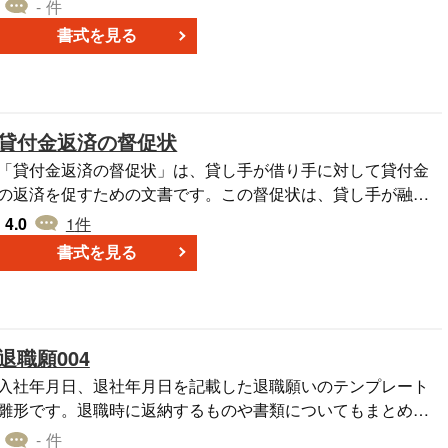
- 件
書式を見る
貸付金返済の督促状
「貸付金返済の督促状」は、貸し手が借り手に対して貸付金
の返済を促すための文書です。この督促状は、貸し手が融資
した金額に対する返済が滞っている場合に使用されます。借
4.0
1
件
り手に対して返済の履行を促すために、正式な通知を行う重
書式を見る
要な手段です。 督促状には、未払いの金額や返済期日、督促
の理由などが記載されます。借り手に対して債務の重要性や
返済の重要性を再確認させる役割を果たします。 このテンプ
レートは、未払いの貸付金に関する督促手続きにおいて、正
退職願004
確な情報提供と債務者に対する適切な通知を行う際に利用さ
れます。テンプレートを活用して、返済の促進と問題の解決
入社年月日、退社年月日を記載した退職願いのテンプレート
を図ることができます。
雛形です。退職時に返納するものや書類についてもまとめら
れています。退職理由を添えて提出します。
- 件