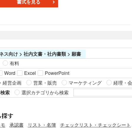
書式を見る
です。 また、社員証再発行願という文書の形で残しておけ
ば、監査の観点で有用です。社員に再発行願を書いてもらう
ことで、再発行プロセスが透明かつ公平だと証明できます。
社員証は身元確認とセキュリティの一環として使用される重
要なものであり、悪用されると会社に大きなダメージを与え
る恐れがあります。そのため、再発行の申請と併せて、担当
部署や上司へ連絡し、速やかに対応してもらいましょう。 こ
ネス向け > 社内文書・社内書類 > 願書
ちらは表形式のレイアウトを採用した、Word版の社員証再発
行願です。申請理由はチェックボックスで選択できる仕様に
有料
しました。無料でダウンロードできるので、ぜひご利用くだ
Word
Excel
PowerPoint
さい。
・経営企画
営業・販売
マーケティング
経理・
ら検索
選択カテゴリから検索
ら探す
メモ
承認書
リスト・名簿
チェックリスト・チェックシート