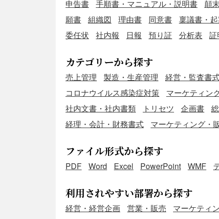
申告書
手順書・マニュアル・説明書
顛
願書
組織図
理由書
同意書
稟議書・起
委任状
社内報
日報
預り証
分析表
証
カテゴリーから探す
売上管理
製造・生産管理
経営・監査書
コロナウイルス感染症対策
マーケティン
社内文書・社内書類
トリセツ
企画書
総
経理・会計・財務書式
マーケティング・
ファイル形式から探す
PDF
Word
Excel
PowerPoint
WMF
利用されやすい部署から探す
経営・経営企画
営業・販売
マーケティ