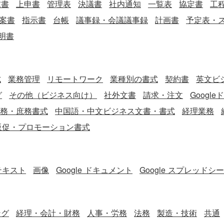
末書
上申書
管理表
決議書
社内通知
一覧表
協定書
工
案書
指示書
台帳
議事録・会議議事録
計画書
予定表・
明書
式
業務管理
リモートワーク
業種別の書式
契約書
英文ビジ
グ
その他（ビジネス向け）
社外文書
請求・注文
Googl
務・庶務書式
中国語・中文ビジネス文書・書式
経理業務
販促・プロモーション書式
テキスト
画像
Google ドキュメント
Google スプレッドシ
ング
経理・会計・財務
人事・労務
法務
製造・技術
共通