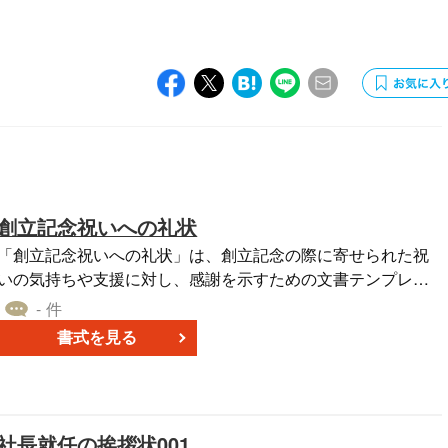
創立記念祝いへの礼状
「創立記念祝いへの礼状」は、創立記念の際に寄せられた祝
いの気持ちや支援に対し、感謝を示すための文書テンプレー
トです。特定の場面、特にビジネスの節目や組織の大切な時
- 件
期に、関係者やサポートしてくれた方々への心からの感謝を
書式を見る
伝える際に使用することができます。このテンプレートを活
用することで、適切な言葉でのお礼の表現がスムーズに行え
るようサポートします。Word形式のファイルとして無料ダウ
ンロードが可能ですので、適宜編集いただけます。
社長就任の挨拶状001