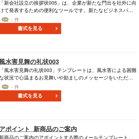
「新会社設立の挨拶状005」は、企業が新たな門出を社外に向
けて発表するための便利なツールです。新たなビジネスパー
トナーに対して、新たなビジネスの基本的な情報を共有する
- 件
際に非常に役立ちます。新会社の名前、所在地、そして主要
書式を見る
な業務内容を伝えることができます。挨拶状は、お互いに信
頼関係を築くための重要な手段となります。 新会社設立の挨
拶状005は、あなたの会社が外部の関係者に対して公式に公開
する最初の文書となります。そのため、会社のビジョンと目
風水害見舞の礼状003
指す方向性を明確に伝え、新たなパートナーシップを生み出
すための基盤を作り上げることができます。
「風水害見舞の礼状003」テンプレートは、風水害による困難
な状況で心温まるお見舞いや励ましのメッセージをいただい
た方々へ感謝の気持ちを伝えるためのテンプレートです。厳
- 件
しい状況にもかかわらず、温かいお気持ちをいただいたこと
書式を見る
に感謝の意を示し、共に乗り越える力強さを伝えるお手伝い
をいたします。心からの感謝の気持ちを込めて、このテンプ
レートを活用し、お礼の言葉をお伝えください。風水害から
の復興への一歩として、このテンプレートをご利用いただけ
アポイント_新商品のご案内
ます。
新商品のご案内のアポイントする際のメールテンプレート。