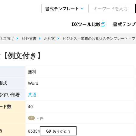
DXツール比較
書式
テンプ
ネス向け
社外文書
お礼状
ビジネス・業務のお礼状のテンプレート・
横【例文付き】
無料
形式
Word
やすい部署
共通
ード数
40
- 件
う
65334
ありがとう