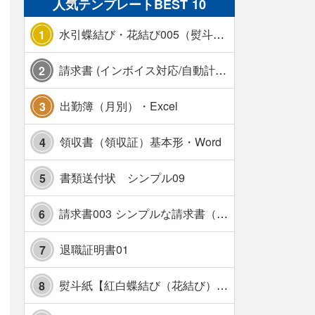
人気テンプレートBEST 10
水引蝶結び・花結び005（熨斗あり）
1
請求書 (インボイス対応/自動計算/A4 縦) カラー 使い方解説あり
2
出勤簿（月別）・Excel
3
領収書（領収証）基本形・Word
4
書類送付状 シンプル09
5
請求書003 シンプルな請求書（消費税10％対応）
6
退職証明書01
7
熨斗紙【紅白蝶結び（花結び）・水引7本】・Excel
8