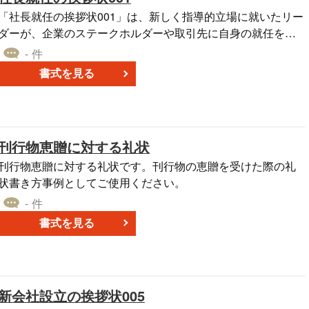
「社長就任の挨拶状001」は、新しく指導的立場に就いたリー
ダーが、企業のステークホルダーや取引先に自身の就任を通
知し、期待される経営の方向性を伝えるための手段です。新
- 件
任社長が抱くビジョンを明確に表現し、組織の目指す方向へ
書式を見る
の一致感と理解を深めることに役立ちます。新たなリーダー
としての目標と期待を公式に示すことで、取引先やステーク
ホルダーとの信頼関係を確固たるものにすることが可能で
 これは、新たな指導者がビジネスのリーダーシップを公
刊行物恵贈に対する礼状
に発表する重要な一歩であり、ビジネスパートナーへの深い
連携と協力の要請となる一方で、新たな道のりを共に歩む新
刊行物恵贈に対する礼状です。刊行物の恵贈を受けた際の礼
たなスタートの告知ともなります。
状書き方事例としてご使用ください。
- 件
書式を見る
新会社設立の挨拶状005