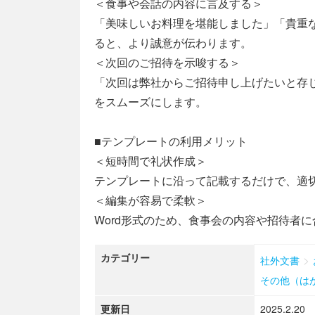
＜食事や会話の内容に言及する＞
「美味しいお料理を堪能しました」「貴重
ると、より誠意が伝わります。
＜次回のご招待を示唆する＞
「次回は弊社からご招待申し上げたいと存
をスムーズにします。
■テンプレートの利用メリット
＜短時間で礼状作成＞
テンプレートに沿って記載するだけで、適
＜編集が容易で柔軟＞
Word形式のため、食事会の内容や招待者
カテゴリー
>
社外文書
その他（は
更新日
2025.2.20