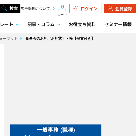
0
検索
ログイン
会員登録
広告掲載について
カート
レート
記事・
コラム
お役立ち資料
セミナー情報
フォーマット
食事会のお礼（お礼状）・横【例文付き】
一般事務 (職種)