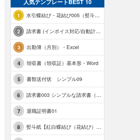
人気テンプレートBEST 10
水引蝶結び・花結び005（熨斗あり）
1
請求書 (インボイス対応/自動計算/A4 縦) カラー 使い方解説あり
2
出勤簿（月別）・Excel
3
領収書（領収証）基本形・Word
4
書類送付状 シンプル09
5
請求書003 シンプルな請求書（消費税10％対応）
6
退職証明書01
7
熨斗紙【紅白蝶結び（花結び）・水引7本】・Excel
8