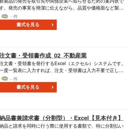
新製品の発売を取引先や関係企業へ知らせるための案内状で
す。発売の事実を簡潔に伝えながら、品質や価格面など製品
の強みを示し、カタログや見本品の送付案内までを一連の流
- 件
れで整理したレイアウトになっています。 ■新製品発売の案
書式を見る
内状とは 自社が新たに発売する製品の概要を取引先や顧客企
業に知らせ、カタログ送付や見本提供とあわせて購入・採用
を促すための社外文書です。丁寧な敬語表現と格式ある書き
出しを用いることで、企業間取引にふさわしい信頼感のある
注文書・受領書作成_02_不動産業
コミュニケーションを図ることができます。 ■テンプレート
の利用シーン ＜既存取引先への新製品案内として＞ 日頃取引
注文書・受領書を発行するExcel（エクセル）システムです。
のある企業に対し、既存の信頼関係を保ちつつ新製品を紹介
一度一覧表に入力すれば、注文・受領書は入力不要で正しく
したい場合に適しています。 ＜見本品・カタログ送付時に＞
出来上がります。納品場所付き。A4縦15行（不動産業向け）
- 件
資料や見本品を送付する際の添え状として使用することで、
【消費税8％対応済み】
書式を見る
送付の目的や案内内容を明確に伝えられます。 ■作成・利用
時のポイント ＜宛名・肩書・社名などの誤記を防ぐ＞ 取引先
企業名や部署名、担当者名は、最新の情報を確認したうえで
正確に入力することが重要です。 ＜製品名・特徴・訴求ポイ
納品書兼請求書（分割型）・Excel【見本付き】
ントを明確に＞ 自社製品の強みや差別化要素を具体的に記載
しましょう。読み手が「どんなメリットがあるのか」をひと
納品と請求を同時に行う際に使用する書類で、特に分割払い