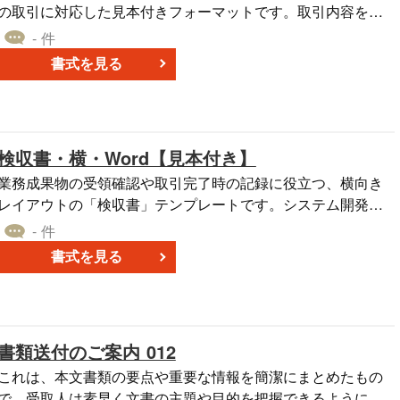
目で理解できるよう、専門用語はできるだけ平易な表現に言
の取引に対応した見本付きフォーマットです。取引内容を明
い換えると効果的です。 ＜送付物を明確に記載＞ カタログや
確にし、支払いスケジュールを管理しやすいよう設計されて
- 件
見本品を同封している場合は、その旨を明記すると親切で
います。 納品書側の数量・単位・単価の情報を入力すれば、
書式を見る
 ■テンプレートの利用メリット ＜Word形式で自由に編集
小計、消費税額、合計金額が自動で計算され、請求書側にも
可能＞ レイアウト変更や文言の追加・削除が簡単に行えるた
反映されます。これにより計算ミスのリスクを軽減し、正確
め、業種や取引先ごとに最適化した案内状を作成できます。
な請求が可能となります。 ■利用シーン ・一括ではなく、複
＜例文付きでスムーズな作成＞ 文章表現に悩むことなく、ビ
数回に分けて請求を行う取引で使用。 ・納品と請求を一体化
検収書・横・Word【見本付き】
ジネスシーンに適した文面を整えられます。 ＜無料ダウンロ
し、経理処理を効率化したい場合。 ・長期契約や継続的な取
ードで生産性向上に貢献＞ コストをかけずに、新製品発売の
引において、分割支払いを適用する際。 ■利用・作成時のポ
業務成果物の受領確認や取引完了時の記録に役立つ、横向き
案内業務を効率的に進められます。
イント ＜分割請求の明確化＞ 請求回数や支払期日を明記し、
レイアウトの「検収書」テンプレートです。システム開発や
誤解を防ぐ。 ＜取引情報の一元管理＞ 納品内容と請求情報を
役務提供などの案件において、納品内容・金額・検収結果・
- 件
統合し、書類管理をスムーズに。 ＜会計処理の効率化＞ 分割
変更履歴を一枚で整理できる構成となっており、自社向けに
書式を見る
支払いの履歴がわかるように整理し、売掛金管理を簡潔にす
アレンジして利用しやすい体裁です。 ■検収書とは 発注者が
 ■テンプレートの利用メリット ＜納品・請求の統合で業
納品物や役務の内容・品質・数量などを確認し、契約どおり
務効率化＞ 一つの書類で納品・請求の両方を管理、処理可
に履行されたことを記録するための文書です。請求書発行や
能。 ＜Excelで簡単編集＞ 請求内容の修正や追加が容易で、
支払手続きの前提となる「検収完了」のエビデンスとして機
書類送付のご案内 012
状況に応じた柔軟な運用が可能。
能し、後日のトラブル防止や会計監査・税務調査への対応に
おいても重要な役割を果たします。 ■テンプレートの利用シ
これは、本文書類の要点や重要な情報を簡潔にまとめたもの
ーン ＜システム開発・制作業務の納品確認時に＞ システム開
で、受取人は素早く文書の主題や目的を把握できるようにな