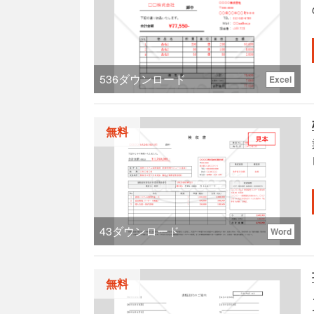
す。
536
ダウンロード
Excel
無料
る。
43
ダウンロード
Word
無料