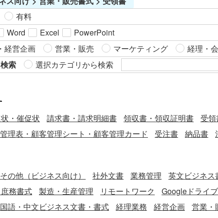
ネス向け > 営業・販売書式 > 受領書
て簡単にカスタマイズできます。 ※本テンプレートは一般的
うな不備があったのかを相手方に具体的に伝え、修正箇所を
な検収書のサンプルです。具体的な取引内容や契約条件、法
明確にするために利用します。 ・修正した書類をいつまで
有料
的・税務上の取扱いについては、専門家に確認のうえご利用
に、どこへ再送付してほしいのかといった、次のアクション
Word
Excel
PowerPoint
ください。
を正確に依頼するために利用します。 ・書類をいつ、どのよ
・経営企画
営業・販売
マーケティング
経理・
うな理由で返送したのかという記録を残し、社内の進捗管理
や証跡として役立てるために利用します。 ■利用するメリッ
ら検索
選択カテゴリから検索
ト ・書面で返送理由を伝えることで、電話や口頭での連絡に
比べて、認識の齟齬や伝達漏れを防ぐことができます。 ・修
正を依頼したい箇所を明確に指示できるため、相手方の再提
す
出までのプロセスがスムーズになります。 ・丁寧な文書を送
促状・催促状
請求書・請求明細書
領収書・領収証明書
受領
付することで、不備の指摘というデリケートな連絡を、ビジ
ネス上の礼儀を保ちながら行えます。 こちらは無料でダウン
管理表・顧客管理シート・顧客管理カード
受注書
納品書
ロードできる、Wordで作成した書類返送通知書（罫線版）の
テンプレートです。書類の返送理由を明確に伝え、取引先と
の円滑なやり取りを実現するために、本テンプレートをご活
その他（ビジネス向け）
社外文書
業務管理
英文ビジネス書
用ください。
・庶務書式
製造・生産管理
リモートワーク
Googleドライ
国語・中文ビジネス文書・書式
経理業務
経営企画
営業・