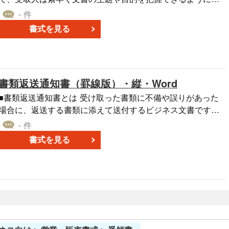
発や各種制作業務の納品内容を確認し、開発案件の成果物検
り、なぜその書類を送っているのか、何に焦点を当てている
- 件
収と支払確定の根拠として記録する場面で活用できます。 ＜
のかを明確に伝えることができます。 また、受取人は本文書
書式を見る
外注先からの業務完了報告の受領時に＞ 外注先や委託先から
類を読む前に簡単な概要を得ることができるので、文書を理
の業務完了報告に対し、完了確認や条件付き合格の内容を明
解するのにかかる時間が短縮され業務効率の向上がのぞめま
文化して検収結果を記録する場面で有用です。 ■作成・利用
す。それは、相手に対して丁寧で明確なコミュニケーション
時のポイント ＜検収結果の明確化＞ 合格・条件付き合格・不
をとることに繋がります。 横向きに対応しており、特に添付
書類返送通知書（罫線版）・縦・Word
合格の判定を明示し、条件付き合格や不合格の場合は是正事
書類としての例も挙げております。
項と期限を具体的に記載します。 ＜金額・税区分の整合性＞
■書類返送通知書とは 受け取った書類に不備や誤りがあった
小計・消費税・合計金額の整合を確認し、税率や適格請求書
場合に、返送する書類に添えて送付するビジネス文書です。
発行事業者登録番号の記載漏れに注意しましょう。 ＜電子保
なぜ書類を返送するのかという理由を明確に伝え、相手方に
- 件
存への対応＞ 電子データで授受する場合は、電子帳簿保存法
修正と再提出を依頼する役割を担います。これにより、双方
書式を見る
に基づく保存が必要です。検索性の確保(取引年月日・金額・
の認識違いを防ぎ、円滑なコミュニケーションを促進しま
取引先での検索)、真実性の確保(タイムスタンプ付与または訂
 ■利用するシーン ・取引先から受け取った請求書の内容
正削除履歴の残る系統での授受・保存)などの要件に沿った保
（金額や品目など）に誤りがあり、修正を依頼する場面で利
存体制を整備しましょう。 ■テンプレートの利用メリット ＜
用します。 ・契約書に署名や捺印漏れ、記載内容の不備など
記入例付きで迷わない＞ サンプルが付属しているため、初め
があり、差し戻す必要が生じた際に利用します。 ・応募書類
てでもスムーズに書類作成が可能です。 ＜編集しやすいWord
や申込書の内容が不足しており、追記や修正のうえで再提出
形式＞ 案件名や金額、条件などを自社フォーマットに合わせ
を求める場合に利用します。 ■利用する目的 ・書類にどのよ