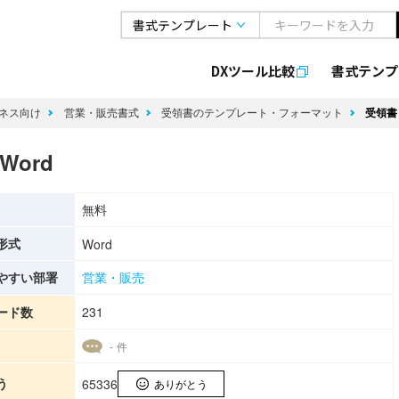
DXツール比較
書式
テンプ
ネス向け
営業・販売書式
受領書のテンプレート・フォーマット
受領書
ord
無料
形式
Word
やすい部署
営業・販売
ード数
231
- 件
う
65336
ありがとう