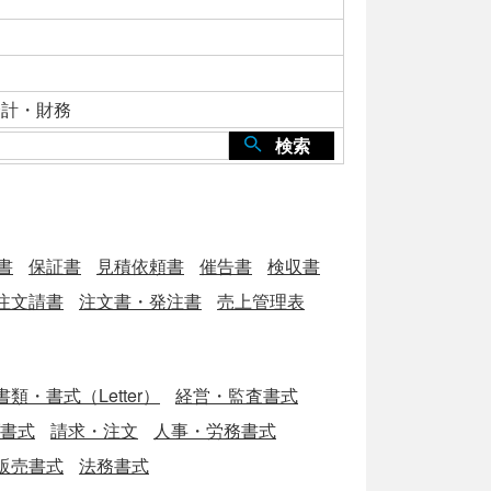
会計・財務
検索
書
保証書
見積依頼書
催告書
検収書
注文請書
注文書・発注書
売上管理表
類・書式（Letter）
経営・監査書式
ブ書式
請求・注文
人事・労務書式
販売書式
法務書式