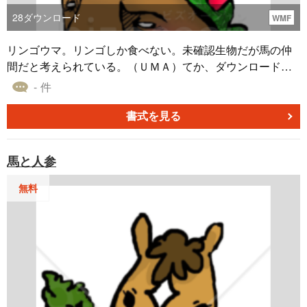
28
ダウンロード
WMF
リンゴウマ。リンゴしか食べない。未確認生物だが馬の仲
間だと考えられている。（ＵＭＡ）てか、ダウンロードし
てくれる人がいることに驚きです！！何に使うんですか？
- 件
ホントに年賀状に使うんですか？！後悔しません
か・・・？（汗）
書式を見る
馬と人参
無料