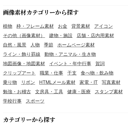
画像素材カテゴリーから探す
植物
枠・フレーム素材
お金
背景素材
アイコン
その他（画像素材）
建物・施設
店舗・店内用素材
自然・風景
人物
季節
ホームページ素材
ライン・飾り罫線
動物・アニマル・生き物
地図画像・地図素材
イベント・年中行事
賀詞
クリップアート
職業・仕事
干支
食べ物・飲み物
乗り物
リボン
HTMLメール素材
家電・IT
写真素材
勉強・お稽古
文房具・工具
健康・医療
スタンプ素材
学校行事
スポーツ
カテゴリーから探す