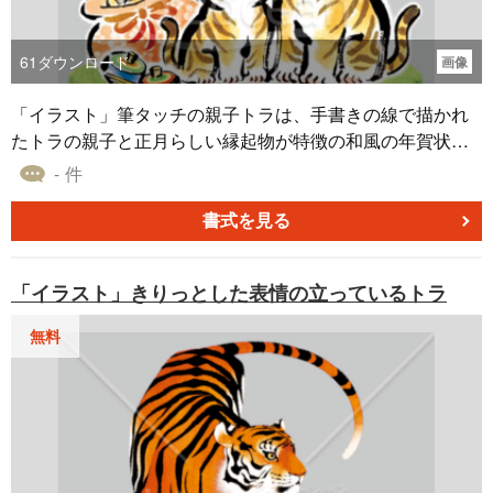
61
ダウンロード
画像
「イラスト」筆タッチの親子トラは、手書きの線で描かれ
たトラの親子と正月らしい縁起物が特徴の和風の年賀状メ
ール素材です。寅年らしくて縁起の良い印象を与えるイラ
- 件
ストです。干支を年賀状メールに組み込むことで、その年
らしいデザインやアレンジが可能であり、受け手に印象深
書式を見る
いメールを贈ることができます。新年の挨拶を特別なもの
にするため、干支を含めた年賀状は受け取る人々に喜ばれ
「イラスト」きりっとした表情の立っているトラ
ることでしょう。ぜひ新年の挨拶にご活用ください。ダウ
ンロードは無料でご利用いただけます。
無料