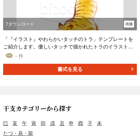
7
ダウンロード
画像
「『イラスト』やわらかいタッチのトラ」テンプレートを
ご紹介します。優しいタッチで描かれたトラのイラストで
す。この素朴なデザインのトライラストはPNG形式で提供
- 件
されており、独自の年賀状やプロジェクトに取り入れる際
に、簡単にワードなどに組み込んで使用できます。このト
書式を見る
ラテンプレートは無料でダウンロード可能です。自由にお
使いください。
干支カテゴリーから探す
巳
亥
午
寅
卯
戌
丑
申
酉
子
未
たつ・辰・龍