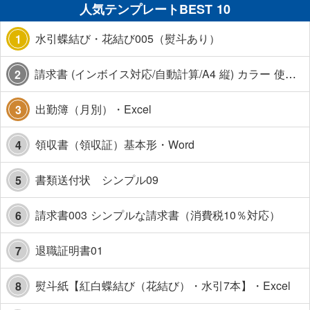
人気テンプレートBEST 10
水引蝶結び・花結び005（熨斗あり）
1
請求書 (インボイス対応/自動計算/A4 縦) カラー 使い方解説あり
2
出勤簿（月別）・Excel
3
領収書（領収証）基本形・Word
4
書類送付状 シンプル09
5
請求書003 シンプルな請求書（消費税10％対応）
6
退職証明書01
7
熨斗紙【紅白蝶結び（花結び）・水引7本】・Excel
8