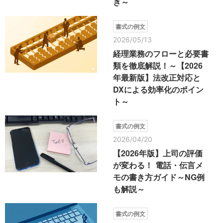
き～
書式の例文
2026/05/13
経理業務のフローと必要書
類を徹底解説！～【2026
年最新版】法改正対応と
DXによる効率化のポイン
ト～
書式の例文
2026/04/20
【2026年版】上司の評価
が変わる！ 電話・伝言メ
モの書き方ガイド～NG例
も解説～
書式の例文