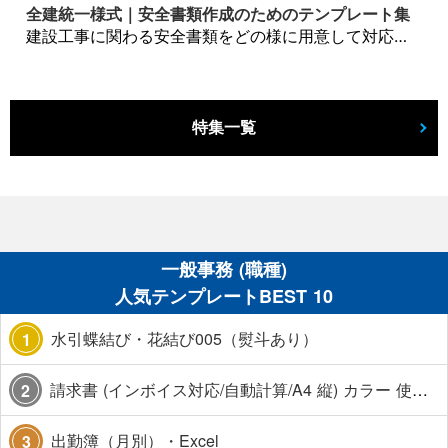
全建統一様式｜安全書類作成のためのテンプレート集
建設工事に関わる安全書類をどの様に用意して対応するか？関連書式テンプレートから書き方の注意点などの役立つコラムをbizoceanがお届けします。
特集一覧
一般事務 (職種)
人気テンプレートBEST 10
水引蝶結び・花結び005（熨斗あり）
1
請求書 (インボイス対応/自動計算/A4 縦) カラー 使い方解説あり
2
出勤簿（月別）・Excel
3