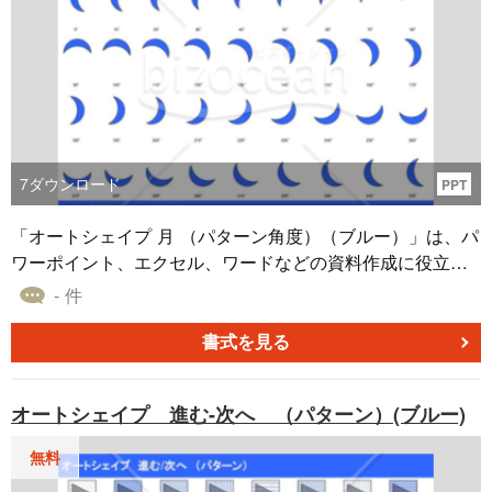
す。このテンプレートは無料でダウンロード可能で、すぐ
にご利用いただけます。資料制作を効率的に、プロの仕上
がりを実現しましょう。
7
ダウンロード
PPT
「オートシェイプ 月 （パターン角度）（ブルー）」は、パ
ワーポイント、エクセル、ワードなどの資料作成に役立つ
無料ダウンロード可能な素材です。 この素材の最大のメリ
- 件
ットは、異なるパターンを選ぶことができる多彩なデザイ
ンです。バリエーション豊かなテーマやコンテキストに合
書式を見る
わせて、カスタマイズが可能です。これにより、同じオー
トシェイプ素材でもさまざまなシーンやメッセージに対応
オートシェイプ 進む-次へ （パターン）(ブルー)
できます。
無料