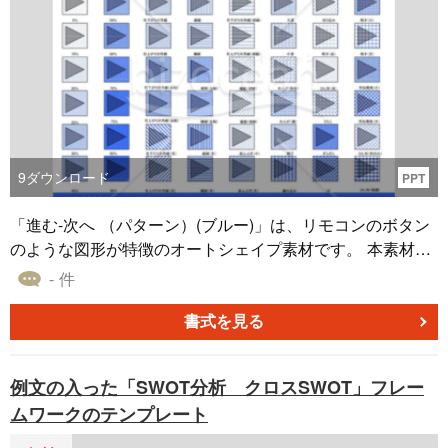
9
ダウンロード
PPT
「進む-次へ （パターン）(ブルー)」は、リモコンのボタン
のような図形が特徴のオートシェイプ素材です。 本素材は
青色をベースカラーとしており、波や格子、ひし形などの
- 件
塗りつぶしパターンを使って作成しました。 「進む-次へ
（パターン）(ブルー)」は、PowerPointやExcel、Wordなど
書式を見る
で作成した企画書や提案書の図形にご利用いただけます。
例文の入った「SWOT分析 クロスSWOT」フレー
ムワークのテンプレート