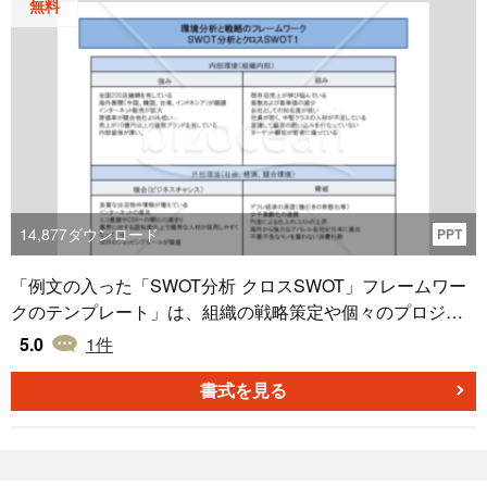
無料
14,877
ダウンロード
PPT
「例文の入った「SWOT分析 クロスSWOT」フレームワー
クのテンプレート」は、組織の戦略策定や個々のプロジェ
クト計画において、非常に効果的な分析ツールです。SWO
5.0
1
件
T分析とクロスSWOT分析の両方の特性を活用したこのテン
プレートは、内部の強みや弱み、そして外部の機会や脅威
書式を見る
を洗い出し、これらの要素を組み合わせることで新たな視
点から戦略を考えるための手法を提供します。例えば、新
規事業開発や既存事業の再編、競争環境の変化への対応な