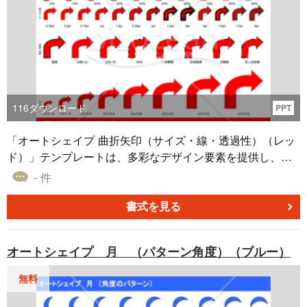
116
ダウンロード
PPT
「オートシェイプ 曲折矢印（サイズ・線・透過性）（レッ
ド）」テンプレートは、多彩なデザイン要素を提供し、プ
ロジェクトに個性を加えるのに最適な素材集です。このテ
- 件
ンプレートは、オートシェイプのサイズ、線の太さ、種
類、透過性をさまざまなパターンでご利用いただけます。
書式を見る
これにより、パワーポイント、エクセル、ワードなどのオ
フィスソフトウェアを使用して、専門的な資料やプレゼン
オートシェイプ 月 （パターン角度）（ブルー）
テーションを効果的に作成できます。 「オートシェイプ 曲
折矢印（サイズ・線・透過性）（レッド）」テンプレート
無料
は、プロジェクトの視覚的な魅力を向上させ、プレゼンテ
ーションのプロフェッショナリズムを高めるのに役立ちま