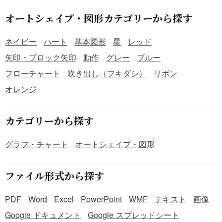
ど、様々な経営課題に対する洞察を深めるために用いるこ
とができます。テンプレートはPowerPoint形式のため、具
オートシェイプ・図形カテゴリーから探す
体的な状況に合わせて編集やフォントの変更が可能で、あ
なたの戦略策定や意思決定をさらに柔軟かつ具体的に行う
ネイビー
ハート
基本図形
星
レッド
ことができます。無料でダウンロード可能ですので、ぜひ
矢印・ブロック矢印
動作
グレー
ブルー
活用しビジネスの成果向上を目指してください。
フローチャート
吹き出し（フキダシ）
リボン
オレンジ
カテゴリーから探す
グラフ・チャート
オートシェイプ・図形
ファイル形式から探す
PDF
Word
Excel
PowerPoint
WMF
テキスト
画像
Google ドキュメント
Google スプレッドシート