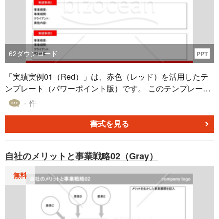
62
ダウンロード
PPT
「実績実例01（Red）」は、赤色（レッド）を活用したテ
ンプレート（パワーポイント版）です。 このテンプレート
は、自社の業界における実績事例を事業概要、事業期間、
- 件
クライアント名、実施内容の観点から紹介するための最適
な書き方ができる仕様となっています。 企画書や提案書の
書式を見る
作成時に、こちらの「実績実例01（Red）」をご活用くだ
さい。
自社のメリットと事業戦略02（Gray）
無料