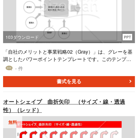
103
ダウンロード
PPT
「自社のメリットと事業戦略02（Gray）」は、グレーを基
調としたパワーポイントテンプレートです。このテンプレ
ートは、各要素から自社商品の優れた特長をハイライト
- 件
し、事業展開における戦略を簡単にまとめることが出来ま
す。企画書や提案書の作成において重要なガイドとなりま
書式を見る
す。自社の強みを最大限に生かして、競争力のある市場で
成功を収めるための一歩を踏み出しましょう。
オートシェイプ 曲折矢印 （サイズ・線・透過
性）（レッド）
無料