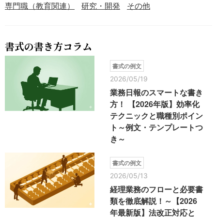
専門職（教育関連）
研究・開発
その他
書式の書き方コラム
書式の例文
2026/05/19
業務日報のスマートな書き
方！ 【2026年版】効率化
テクニックと職種別ポイン
ト～例文・テンプレートつ
き～
書式の例文
2026/05/13
経理業務のフローと必要書
類を徹底解説！～【2026
年最新版】法改正対応と