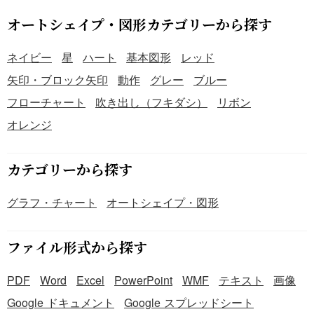
オートシェイプ・図形カテゴリーから探す
ネイビー
星
ハート
基本図形
レッド
矢印・ブロック矢印
動作
グレー
ブルー
フローチャート
吹き出し（フキダシ）
リボン
オレンジ
カテゴリーから探す
グラフ・チャート
オートシェイプ・図形
ファイル形式から探す
PDF
Word
Excel
PowerPoint
WMF
テキスト
画像
Google ドキュメント
Google スプレッドシート