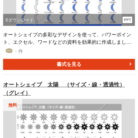
5
ダウンロード
PPT
オートシェイプの多彩なデザインを使って、パワーポイン
ト、エクセル、ワードなどの資料を効果的に作成しましょ
う。 この素材の特長は、異なるパターンを選択できること
- 件
です。これにより、同じオートシェイプ素材でも様々なシ
ーンで役立ち、異なるテーマやメッセージに合わせて活用
書式を見る
できます。ビジネスプレゼンテーションやクリエイティブ
なプロジェクトにおいて、多彩なデザインパターンがあな
オートシェイプ 太陽 （サイズ・線・透過性）
たの助けになることでしょう。無料でダウンロードして、
（グレイ）
デザインの幅を広げましょう。
無料