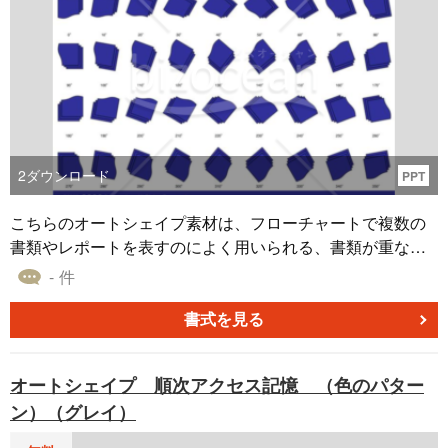
2
ダウンロード
PPT
こちらのオートシェイプ素材は、フローチャートで複数の
書類やレポートを表すのによく用いられる、書類が重なっ
たような図形の「複数書類 （パターン角度）（ネイビ
- 件
ー）」です。 紺色をベースカラーに使い、さまざまな角度
（※0度～350度）に回転させたバリエーションを作成しま
書式を見る
した。 「複数書類 （パターン角度）（ネイビー）」のダウ
ンロードは無料です。自社の資料やレポートの作成に、ぜ
オートシェイプ 順次アクセス記憶 （色のパター
ひご利用ください。
ン）（グレイ）