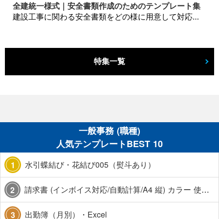
全建統一様式｜安全書類作成のためのテンプレート集
建設工事に関わる安全書類をどの様に用意して対応するか？関連書式テンプレートから書き方の注意点などの役立つコラムをbizoceanがお届けします。
特集一覧
一般事務 (職種)
人気テンプレートBEST 10
水引蝶結び・花結び005（熨斗あり）
1
請求書 (インボイス対応/自動計算/A4 縦) カラー 使い方解説あり
2
出勤簿（月別）・Excel
3