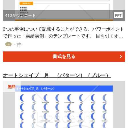
413
ダウンロード
PPT
3つの事例について記載することができる、パワーポイント
で作った「実績実例」のテンプレートです。 目を引くオレ
ンジを取り入れたこちらのテンプレートは、自社の事業の
- 件
実績や事例（事業概要・事業期間・クライアント名・実施
内容）を書き込める仕様となっています。 企画書や提案書
書式を見る
で紹介する事例（実績）ページ用のテンプレートとして、
ご活用いただければと思います。
オートシェイプ 月 （パターン）（ブルー）
無料