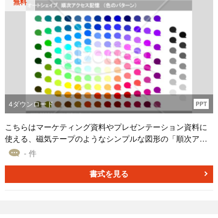
無料
4
ダウンロード
PPT
こちらはマーケティング資料やプレゼンテーション資料に
使える、磁気テープのようなシンプルな図形の「順次アク
セス記憶 （色のパターン）（グレイ）」のオートシェイプ
- 件
素材です。さまざまな色を使った、複数のパターンを作成
しました。 「順次アクセス記憶 （色のパターン）（グレ
書式を見る
イ）」のオートシェイプ素材は、無料でダウンロードする
ことができます。効率的な業務の実現に、お役立ていただ
ければ幸いです。