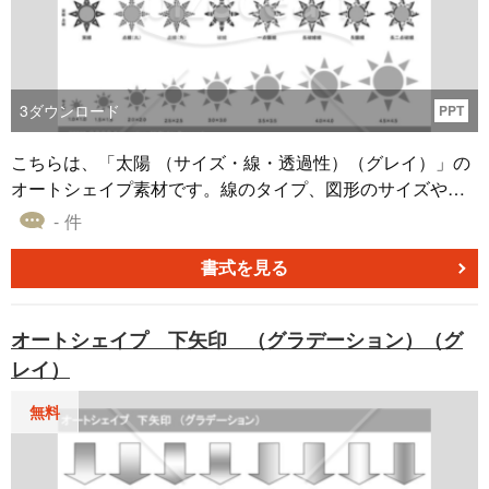
3
ダウンロード
PPT
こちらは、「太陽 （サイズ・線・透過性）（グレイ）」の
オートシェイプ素材です。線のタイプ、図形のサイズや透
過率を変えた、さまざまなバリエーションをそろえまし
- 件
た。 灰色がベースカラーの「太陽 （サイズ・線・透過性）
（グレイ）」は、自社で作成する資料の図やアイコンなど
書式を見る
にご利用いただけます。 無料でダウンロードすることがで
きる本オートシェイプ素材を、効率的な業務の実現にお役
オートシェイプ 下矢印 （グラデーション）（グ
立てください。
レイ）
無料