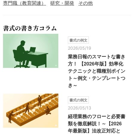
専門職（教育関連）
研究・開発
その他
書式の書き方コラム
書式の例文
2026/05/19
業務日報のスマートな書き
方！ 【2026年版】効率化
テクニックと職種別ポイン
ト～例文・テンプレートつ
き～
書式の例文
2026/05/13
経理業務のフローと必要書
類を徹底解説！～【2026
年最新版】法改正対応と