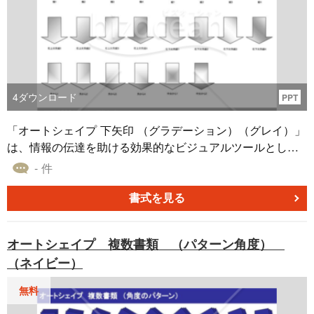
4
ダウンロード
PPT
「オートシェイプ 下矢印 （グラデーション）（グレイ）」
は、情報の伝達を助ける効果的なビジュアルツールとして
提供されるオートシェイプ素材です。ビジネス文書やプレ
- 件
ゼンテーションにおいて、下方向の流れや変動を示す必要
がある場合、この下矢印はその役割を果たします。また、
書式を見る
グレーのグラデーション効果が加えられたこのオートシェ
イプは、視覚的に鮮明な表現が可能です。無料ダウンロー
オートシェイプ 複数書類 （パターン角度）
ド可能ですので、ぜひお役立てください。
（ネイビー）
無料