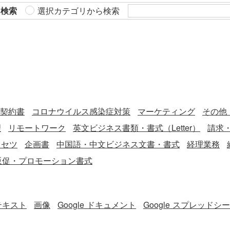
ら検索
選択カテゴリから検索
契約書
コロナウイルス感染症対策
マーケティング
その他
理
リモートワーク
英文ビジネス書類・書式（Letter）
請求
リセツ
企画書
中国語・中文ビジネス文書・書式
経理業務
販促・プロモーション書式
テキスト
画像
Google ドキュメント
Google スプレッドシ