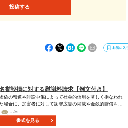
投稿する
名誉毀損に対する慰謝料請求【例文付き】
虚偽の報道や誹謗中傷によって社会的信用を著しく損なわれ
た場合に、加害者に対して謝罪広告の掲載や金銭的賠償を求
める例文・通知書テンプレートです。誤報や虚偽の情報拡散
- 件
による被害を最小限に抑え、名誉回復を目的として使用され
書式を見る
ます。Word形式で無料ダウンロードが可能です。 ■利用シー