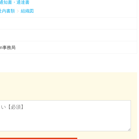
通知書・通達書
>
社内書類
組織図
ean事務局