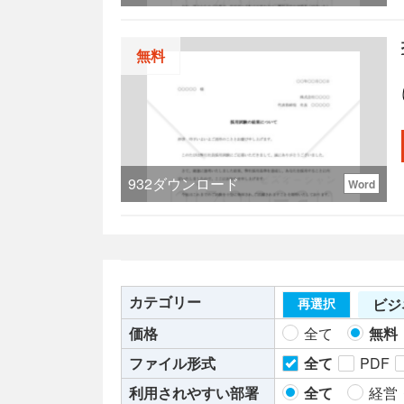
無料
932
ダウンロード
Word
カテゴリー
ビジ
再選択
価格
全て
無料
ファイル形式
全て
PDF
利用されやすい部署
全て
経営