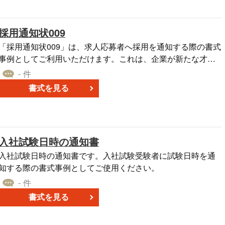
いての注意喚起を行い、情報の流出を防ぐ目的で作成されて
います。転職先の企業は、この通知を受け取った際に、対象
採用通知状009
の社員に対して適切な対応や指導を行うことが求められま
す。
「採用通知状009」は、求人応募者へ採用を通知する際の書式
事例としてご利用いただけます。これは、企業が新たな才能
を迎え入れるための大切なステップであり、採用通知状がそ
- 件
の一助となります。 この採用通知状はWord形式で提供されて
書式を見る
いるため、各社の具体的なビジネスシーンに合わせて調整す
ることが可能です。企業の個別のニーズに応じてカスタマイ
ズできます。 ダウンロードは無料ですので、ぜひご活用いた
だければと思います。
入社試験日時の通知書
入社試験日時の通知書です。入社試験受験者に試験日時を通
知する際の書式事例としてご使用ください。
- 件
書式を見る