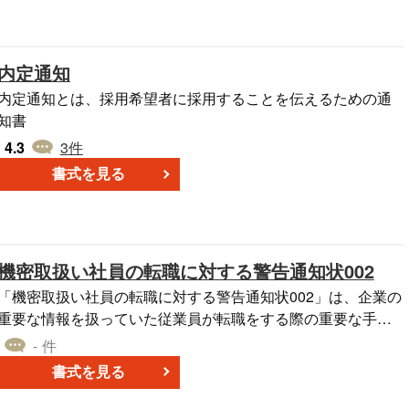
ン ・新聞や雑誌などのメディアが事実無根の記事を掲載した
場合。 ・SNSやインターネット上で虚偽の情報が拡散され、
名誉を毀損された場合。 ・相手方に対し、謝罪広告の掲載や
内定通知
慰謝料の支払いを正式に請求する際。 ■利用・作成時のポイ
ント ＜具体的な名誉毀損の内容を明記＞ どのような情報が虚
内定通知とは、採用希望者に採用することを伝えるための通
偽であり、どのような被害を受けたかを明確に記述する。 ＜
知書
謝罪広告および慰謝料の請求額を提示＞ 謝罪の具体的な方法
4.3
3
件
と、金銭的な補償の内容を記載し、対応を求める。 ＜法的措
書式を見る
置の可能性を示唆＞ 相手方が対応しない場合に、裁判や弁護
士対応を検討している旨を明示する。 ■テンプレートの利用
メリット ＜迅速な対応が可能＞ 必要事項を編集するだけで、
速やかに慰謝料請求の手続きを進められる。 ＜相手方の対応
機密取扱い社員の転職に対する警告通知状002
を促す＞ 正式な書面での請求により、相手側が迅速に対応す
る可能性が高まる。
「機密取扱い社員の転職に対する警告通知状002」は、企業の
重要な情報を扱っていた従業員が転職をする際の重要な手段
となる書類です。これは、転職元の社員が過去に署名した機
- 件
密保持誓約書に基づく情報保護の義務について、転職先の企
書式を見る
業に通知するためのものです。転職した社員の新しい勤務先
へ、該当社員が持っている企業秘密や機密情報の取扱いにつ