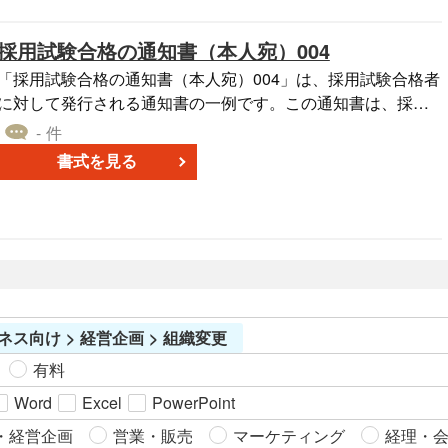
採用試験合格の通知書（本人宛）004
「採用試験合格の通知書（本人宛）004」は、採用試験合格者
に対して発行される通知書の一例です。この通知書は、採用
試験の成績が合格であることを個別に本人に通知するための
- 件
フォーマットとして使用できます。この通知書は、採用プロ
書式を見る
セスの重要な一部であり、候補者に対して採用が確定的であ
ることを明示的に伝える役割を果たします。
ネス向け > 経営企画 > 組織変更
有料
Word
Excel
PowerPoint
・経営企画
営業・販売
マーケティング
経理・