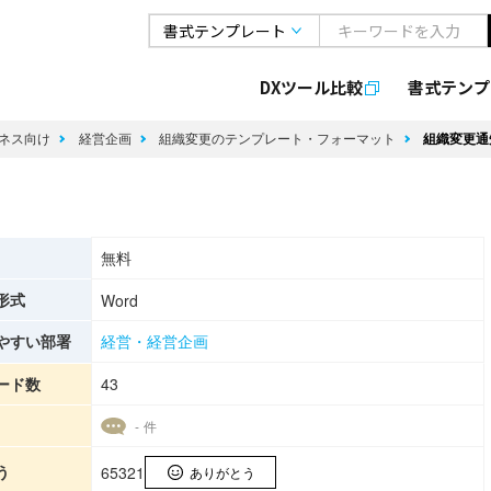
DXツール比較
書式
テンプ
ネス向け
経営企画
組織変更のテンプレート・フォーマット
組織変更通
無料
形式
Word
やすい部署
経営・経営企画
ード数
43
- 件
う
65321
ありがとう