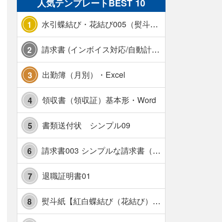
人気テンプレートBEST 10
水引蝶結び・花結び005（熨斗あり）
1
請求書 (インボイス対応/自動計算/A4 縦) カラー 使い方解説あり
2
出勤簿（月別）・Excel
3
領収書（領収証）基本形・Word
4
書類送付状 シンプル09
5
請求書003 シンプルな請求書（消費税10％対応）
6
退職証明書01
7
熨斗紙【紅白蝶結び（花結び）・水引7本】・Excel
8