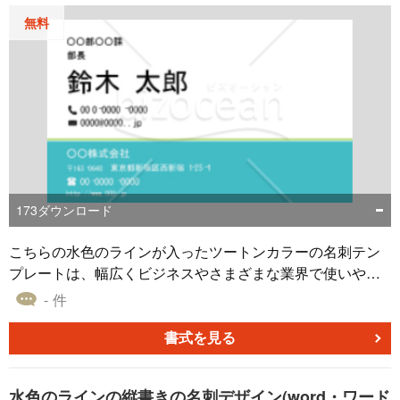
無料
173
ダウンロード
こちらの水色のラインが入ったツートンカラーの名刺テン
プレートは、幅広くビジネスやさまざまな業界で使いやす
く、さわやかな印象を相手に与えることができます。 名刺
- 件
は、一人ひとりの個性や企業のブランドを伝える重要なマ
ーケティングツールであり、こちらのテンプレートを使え
書式を見る
ば、低コストで作成することが可能です。 企業ロゴ、色、
フォント、文字などの要素は自由にカスタマイズでき、自
水色のラインの縦書きの名刺デザイン(word・ワード