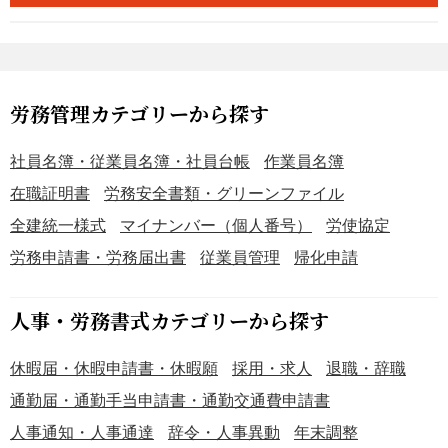
＜見本付きで初めてでも安心＞ 記入例を見ながら埋められ
■勤怠管理表とは 従業員ごとの出勤・退勤時刻、残業時間
るため、初めて住所変更を届け出る社員でも迷わず作成で
や深夜労働時間などを記録・集計し、労働時間を把握する
きます。
ための管理表です。労働基準法上、使用者には労働時間の
適正把握義務があり、客観的記録に基づく勤怠管理は長時
間労働の抑制や、割増賃金の適正な計算、年次有給休暇の
労務管理カテゴリーから探す
取得管理にも直結します。 ■テンプレートの利用シーン ＜
月次勤怠の集計業務を効率化したいときに＞ 毎月の出退勤
社員名簿・従業員名簿・社員台帳
作業員名簿
情報、総就業時間や残業時間をまとめて確認したい場面に
在職証明書
労務安全書類・グリーンファイル
適しています。 ＜労務管理の精度を高めたいときに＞ 勤務
全建統一様式
マイナンバー（個人番号）
労使協定
区分や労働時間を可視化し、残業や休日出勤の状況を把握
しやすくすることで、日常の労務管理の見直しに役立ちま
労務申請書・労務届出書
従業員管理
帰化申請
す。 ■作成・利用時のポイント ＜勤務区分と時間情報を正
確に入力＞ 出勤・休日・有給休暇・代休などの区分と、出
人事・労務書式カテゴリーから探す
退勤時刻・休憩時間を正しく入力することが大切です。 ＜
自社ルールに合わせて項目調整＞ 就業規則や運用方法に応
休暇届・休暇申請書・休暇願
採用・求人
退職・辞職
じて、集計項目や記載欄を調整してください。 ＜入力後の
集計結果を確認＞ 月ごとの合計時間や残業時間に誤りがな
通勤届・通勤手当申請書・通勤交通費申請書
いか確認しましょう。 ■テンプレートの利用メリット ＜Ex
人事通知・人事通達
辞令・人事異動
年末調整
cel形式で編集・管理しやすい＞ 自社の管理項目に合わせて