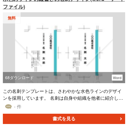
分自身や会社の特性を効果的にアピールできます。 イラス
ファイル)
トレータのデータであるこちらのテンプレートは、ダウン
ロード（無料）してすぐにご利用いただけます。
無料
68
ダウンロード
Word
この名刺テンプレートは、さわやかな水色ラインのデザイ
ンを採用しています。 名刺は自身や組織を他者に紹介し、
信用を築くうえで不可欠なツールとなります。名刺に記載
- 件
した会社の情報を、相手に共有することができます。 Word
（ワード）形式のデータとして作成しており、内容は自由
書式を見る
にカスタマイズできるので、自社の独自の要素を加えるこ