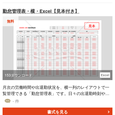
務の手続きと通勤手当管理を同時に対応できます。 ■住所
変更届とは 社員が転居などにより住所が変更になった際
勤怠管理表・横・Excel【見本付き】
に、会社へ正式に届け出るための社内申請書です。 ■テン
プレートの利用シーン ＜社員の転居・引越し時の届け出に
無料
＞ 社員が引越しをした際に、住所情報を正式に会社へ報告
する基本書式として利用できます。 ＜通勤手当・定期代の
見直しに＞ 新住所に基づく通勤経路を記録することで、通
勤手当の再計算や精算手続きに直接活用できます。 ＜人
事・労務管理（社会保険・税務対応）に＞ 住所情報は社会
保険・税務・各種通知に必要となるため、正確な情報更新
の基礎資料として使用されます。 ■利用・作成時のポイン
ト ＜変更日と新旧情報の正確性＞ 日付・郵便番号・電話番
号は誤記防止のため二重確認。 ＜通勤経路の具体化＞ 交通
153
ダウンロード
Excel
機関・路線・区間・片道運賃・所要時間を明記。 ＜関連手
続の分離＞ 通勤届や扶養変更等は別様式で提出し、役割を
月次の労働時間や出退勤状況を、横一列のレイアウトで一
明確化。 ■テンプレートの利用メリット ＜記入漏れ防止の
覧管理できる「勤怠管理表」です。日々の出退勤時刻や勤
構成＞ 必要項目を網羅し、チェックボックスで判断を簡素
務区分（出勤・有給・代休・休日出勤など）、時間外労働
- 件
化。提出時の差戻しを抑制できます。 ＜即時運用・低コス
や早朝・深夜労働の時間を1シート上で整理でき、総就業時
ト＞ Word等で編集可能、無料で社内標準化を迅速に実現。
間や残業時間などを自動計算で算出することも可能です。
書式を見る