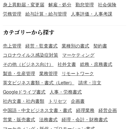
身上異動届・変更届
解雇・処分
勤怠管理
社会保険
自由に編集しやすく、既存の業務フローにも取り入れやす
いのが特長です。 ＜自動算出で集計の手間を軽減＞ 就業時
労務管理
給与計算・給与管理
人事評価・人事考課
間や残業時間などを自動算出できるため、手計算による集
計作業の負担を軽減できます。 ＜見本付きでスムーズに運
カテゴリーから探す
用開始＞ 見本を参考に入力方法を確認できるため、初めて
勤怠管理表を用意する担当者でも導入しやすいテンプレー
売上管理
経営・監査書式
業種別の書式
契約書
トです。
コロナウイルス感染症対策
マーケティング
その他（ビジネス向け）
社外文書
総務・庶務書式
製造・生産管理
業務管理
リモートワーク
英文ビジネス書類・書式（Letter）
請求・注文
Googleドライブ書式
人事・労務書式
社内文書・社内書類
トリセツ
企画書
中国語・中文ビジネス文書・書式
経理業務
経営企画
営業・販売書式
法務書式
経理・会計・財務書式
マーケティング・販促・プロモーション書式