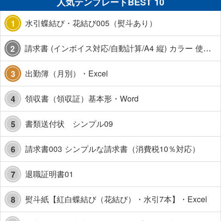
人気テンプレートBEST 10
水引蝶結び・花結び005（熨斗あり）
1
請求書 (インボイス対応/自動計算/A4 縦) カラー 使い方解説あり
2
出勤簿（月別）・Excel
3
領収書（領収証）基本形・Word
4
書類送付状 シンプル09
5
請求書003 シンプルな請求書（消費税10％対応）
6
退職証明書01
7
熨斗紙【紅白蝶結び（花結び）・水引7本】・Excel
8