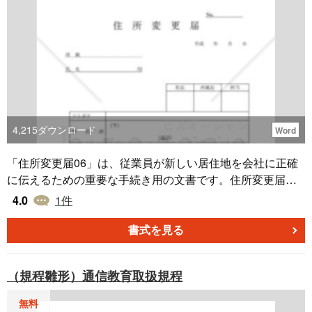
4,215
ダウンロード
Word
「住所変更届06」は、従業員が新しい居住地を会社に正確
に伝えるための重要な手続き用の文書です。住所変更届と
は、居住地の移動を伴う際、それを会社に正式に報告する
4.0
1
件
ための書類のことを指します。この届け出は各企業の規定
に基づき、特定の用紙に詳細を記入して提出する形となり
書式を見る
ます。提出の際の期限や方法は会社によって異なるため、
従業員は事前に会社のガイドラインをチェックし、適切な
（規程雛形）通信教育取扱規程
手続きを進める必要があります。例えば、引っ越しや家庭
の事情などで住所が変わった場面で、この「住所変更届0
無料