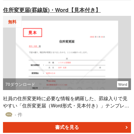
とも可能です。 無料なので、ダウンロードしてご利用くだ
住所変更届(罫線版)・Word【見本付き】
さい。
無料
70
ダウンロード
Word
社員の住所変更時に必要な情報を網羅した、罫線入りで見
やすい「住所変更届（Word形式・見本付き）」テンプレー
トです。所属・氏名・変更理由・旧住所／新住所・電話番
- 件
号変更の有無に加え、新しい通勤経路（交通機関・路線・
運賃・所要時間）まで一括で記入できる構成で、人事・総
書式を見る