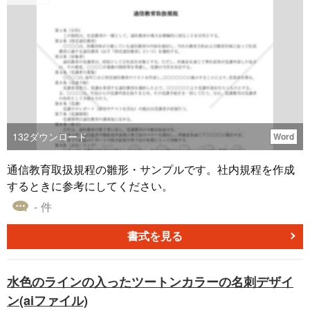
6」を用いることで、スムーズに住所情報の更新を行うこと
が可能となります。正確な情報提供は、従業員と会社の間
のコミュニケーションを円滑にし、様々なシーンで役立つ
ことが期待されます。
132
ダウンロード
Word
通信教育取扱規程の雛形・サンプルです。社内規程を作成
するときに参考にしてください。
- 件
書式を見る
水色のラインの入ったツートンカラーの名刺デザイ
ン(aiファイル)