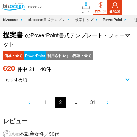
0
ログイン
会員登録
カート
bizocean
bizocean書式テンプレ
検索トップ
PowerPoint
「
提案書
のPowerPoint書式テンプレート・フォーマ
ット
価格：全て
PowerPoint
利用されやすい部署：全て
620
件中 21 - 40件
<
1
2
…
31
>
レビュー
不動産
女性／50代
[業種]