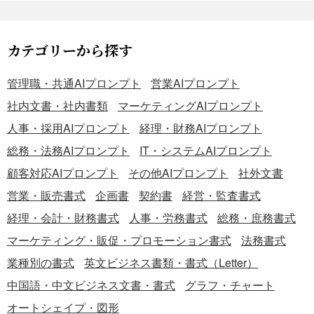
カテゴリーから探す
管理職・共通AIプロンプト
営業AIプロンプト
社内文書・社内書類
マーケティングAIプロンプト
人事・採用AIプロンプト
経理・財務AIプロンプト
総務・法務AIプロンプト
IT・システムAIプロンプト
顧客対応AIプロンプト
その他AIプロンプト
社外文書
営業・販売書式
企画書
契約書
経営・監査書式
経理・会計・財務書式
人事・労務書式
総務・庶務書式
マーケティング・販促・プロモーション書式
法務書式
業種別の書式
英文ビジネス書類・書式（Letter）
中国語・中文ビジネス文書・書式
グラフ・チャート
オートシェイプ・図形