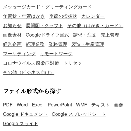
メッセージカード・グリーティングカード
年賀状・年賀はがき
季節の挨拶状
カレンダー
お知らせ
展開図・クラフト
その他（はがき・カード）
画像素材
Googleドライブ書式
請求・注文
売上管理
経営企画
経理業務
業務管理
製造・生産管理
マーケティング
リモートワーク
コロナウイルス感染症対策
トリセツ
その他（ビジネス向け）
ファイル形式から探す
PDF
Word
Excel
PowerPoint
WMF
テキスト
画像
Google ドキュメント
Google スプレッドシート
Google スライド