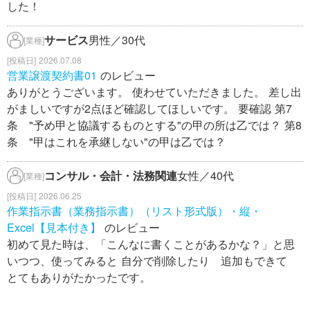
した！
サービス
男性／30代
[業種]
2026.07.08
営業譲渡契約書01
のレビュー
ありがとうございます。 使わせていただきました。 差し出
がましいですが2点ほど確認してほしいです。 要確認 第7
条 "予め甲と協議するものとする"の甲の所は乙では？ 第8
条 "甲はこれを承継しない"の甲は乙では？
コンサル・会計・法務関連
女性／40代
[業種]
2026.06.25
作業指示書（業務指示書）（リスト形式版）・縦・
Excel【見本付き】
のレビュー
初めて見た時は、「こんなに書くことがあるかな？」と思
いつつ、使ってみると 自分で削除したり 追加もできて
とてもありがたかったです。