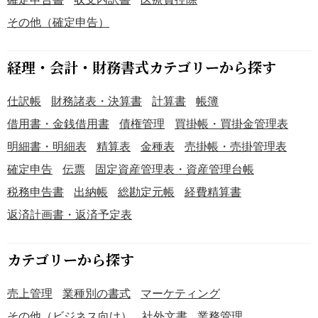
その他（確定申告）
経理・会計・財務書式カテゴリーから探す
仕訳帳
財務諸表・決算書
計算書
帳簿
借用書・金銭借用書
債権管理
買掛帳・買掛金管理表
明細書・明細表
精算表
金種表
売掛帳・売掛管理表
確定申告
伝票
固定資産管理表・資産管理台帳
税務申告書
出納帳
総勘定元帳
経費精算書
返済計画書・返済予定表
カテゴリーから探す
売上管理
業種別の書式
マーケティング
その他（ビジネス向け）
社外文書
業務管理