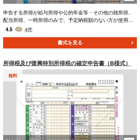
申告する所得が給与所得や公的年金等・その他の雑所得、
配当所得、一時所得のみで、予定納税額のない方が使用で
きます。※ 前年分から繰り越された損失額を本年分から差
4.5
4
件
し引く場合は、申告書Bを使用します。
書式を見る
所得税及び復興特別所得税の確定申告書（B様式）
無料