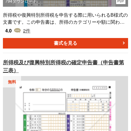
794
ダウンロード
PDF
所得税や復興特別所得税を申告する際に用いられるB様式の
文書です。この申告書は、所得のカテゴリーや額に関わら
ず、全ての納税者に対応しており、使用することが可能で
4.0
2
件
す。正確に収入や控除を申告することで、正当な税額を求
める際の基盤となります。多様な収入や複雑な控除を持つ
書式を見る
方でも、この様式を利用して明確に申告することができる
点が特徴です。具体的な手順や詳細は、国税庁の公式ホー
所得税及び復興特別所得税の確定申告書（申告書第
ムページで提供されています。 出典元:国税庁ホームページ
三表）
（https://www.nta.go.jp）
無料