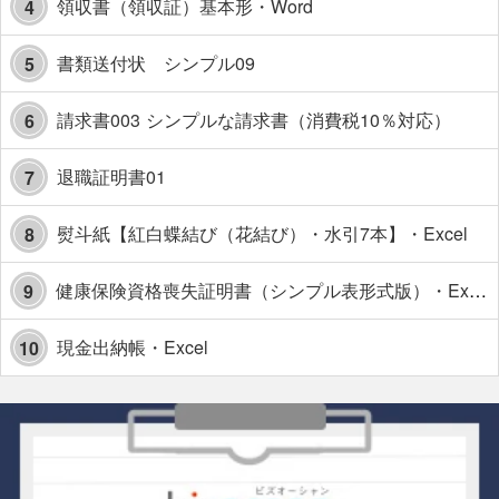
領収書（領収証）基本形・Word
4
書類送付状 シンプル09
5
請求書003 シンプルな請求書（消費税10％対応）
6
退職証明書01
7
熨斗紙【紅白蝶結び（花結び）・水引7本】・Excel
8
健康保険資格喪失証明書（シンプル表形式版）・Excel【見本付き】
9
現金出納帳・Excel
10