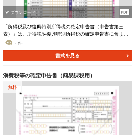
91
ダウンロード
PDF
「所得税及び復興特別所得税の確定申告書（申告書第三
表）」は、所得税や復興特別所得税の確定申告書に含まれ
る申告書第三表のテンプレートです。このテンプレート
- 件
は、分かりやすく申告書第三表の記入をサポートし、正確
な申告手続きを助けます。詳細な作成手順や必要事項な
書式を見る
ど、最新の情報は国税庁ホームページ（https://www.nta.go.j
p）にてご確認ください。所得税や復興特別所得税の申告を
消費税等の確定申告書（簡易課税用）
効率的に行い、スムーズな手続きを実現するための優れた
ツールとなっています。国税庁の情報を元に、信頼性のあ
無料
るテンプレートをぜひご活用ください。