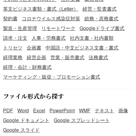
英文ビジネス書類・書式（Letter）
経営・監査書式
契約書
コロナウイルス感染症対策
総務・庶務書式
製造・生産管理
リモートワーク
Googleドライブ書式
請求・注文
人事・労務書式
社内文書・社内書類
トリセツ
企画書
中国語・中文ビジネス文書・書式
経理業務
経営企画
営業・販売書式
法務書式
経理・会計・財務書式
マーケティング・販促・プロモーション書式
ファイル形式から探す
PDF
Word
Excel
PowerPoint
WMF
テキスト
画像
Google ドキュメント
Google スプレッドシート
Google スライド