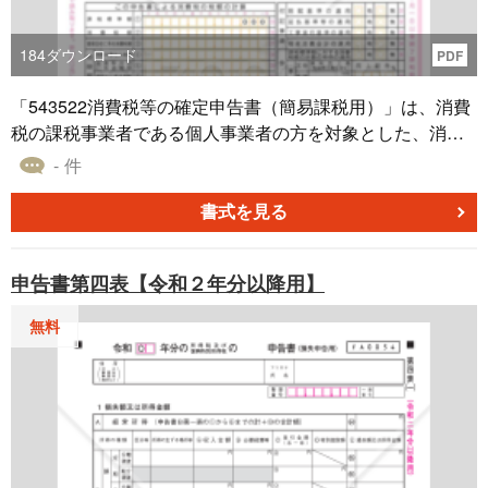
184
ダウンロード
PDF
「543522消費税等の確定申告書（簡易課税用）」は、消費
税の課税事業者である個人事業者の方を対象とした、消費
税及び地方消費税の確定申告書（簡易課税用）です。この
- 件
申告書を利用することで、簡単に消費税の申告が行えま
す。詳細な情報は国税庁ホームページ（https://www.nta.go.j
書式を見る
p）をご覧ください。
申告書第四表【令和２年分以降用】
無料