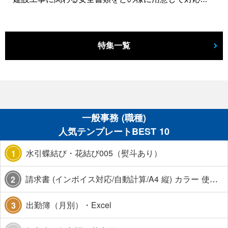
特集一覧
一般事務 (職種)
人気テンプレートBEST 10
水引蝶結び・花結び005（熨斗あり）
1
請求書 (インボイス対応/自動計算/A4 縦) カラー 使い方解説あり
2
出勤簿（月別）・Excel
3