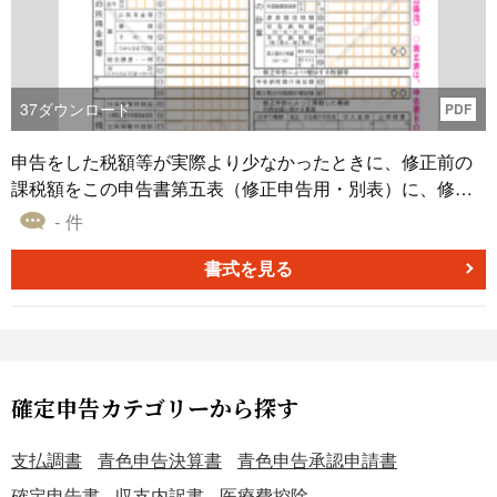
37
ダウンロード
PDF
申告をした税額等が実際より少なかったときに、修正前の
課税額をこの申告書第五表（修正申告用・別表）に、修正
申告額を申告書Ｂ第一表に書いてください。 出典元:国税庁
- 件
ホームページ（https://www.nta.go.jp）
書式を見る
確定申告カテゴリーから探す
支払調書
青色申告決算書
青色申告承認申請書
確定申告書
収支内訳書
医療費控除