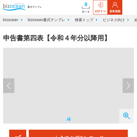
0
ログイン
会員登録
カート
bizocean
bizocean書式テンプレ
検索トップ
ビジネス向け
申告書第四表【令和４年分以降用】
/4