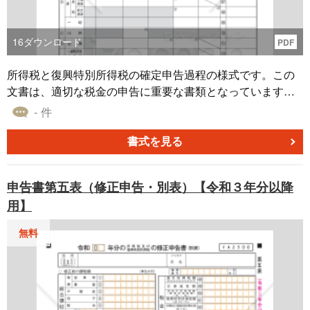
16
ダウンロード
PDF
所得税と復興特別所得税の確定申告過程の様式です。この
文書は、適切な税金の申告に重要な書類となっています。
申告者は、この第四表を使用して、所得や特定の税制上の
- 件
要件に関する情報を正確に記入する必要があります。この
様式を通して、税務の透明性や精度が確保されるととも
書式を見る
に、スムーズな申告が可能となります。詳細なガイドライ
ンや関連情報は、国税庁の公式サイトにて提供されており
申告書第五表（修正申告・別表）【令和３年分以降
ます。出典元:国税庁ホームページ（https://www.nta.go.jp）
用】
無料