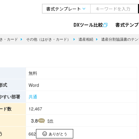
DXツール比較
書式
テンプ
き・カード
その他（はがき・カード）
遺産相続
遺産分割協議書のテ
無料
形式
Word
やすい部署
共通
ード数
12,467
3.8
5
件
う
662
ありがとう