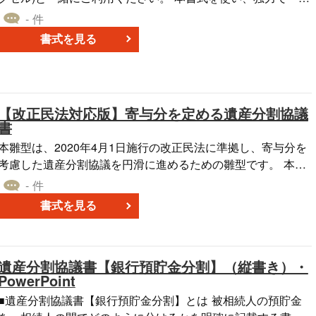
産分割協議、準確定申告、相続税申告、相続登記 を完了出
- 件
来ました。
書式を見る
【改正民法対応版】寄与分を定める遺産分割協議
書
本雛型は、2020年4月1日施行の改正民法に準拠し、寄与分を
考慮した遺産分割協議を円滑に進めるための雛型です。 本雛
型は、相続人の特別な寄与を適切に評価し、公平な遺産分割
- 件
を実現することを目的としています。 遺産の範囲、評価額、
書式を見る
具体的相続分、分割方法など、必要な要素を網羅しつつ、諸
手続や協力義務、紛争解決方法を明記することで、将来的な
トラブルを未然に防止します。 本雛型を活用することで、寄
遺産分割協議書【銀行預貯金分割】（縦書き）・
与分の適切な評価と反映による公平な遺産分割の実現、相続
PowerPoint
人間の合意形成プロセスの円滑化、そして将来的な紛争リス
クの軽減の一助となれば幸いです。 適宜ご編集の上でご利用
■遺産分割協議書【銀行預貯金分割】とは 被相続人の預貯金