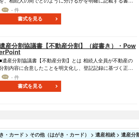
いただければと存じます。2020年4月1日施行の改正民法対応
を、相続人の間でどのように分けるかを明確に記載する書式
です。 〔条文タイトル〕 第1条（寄与分の認定） 第2条
です。銀行名、支店名、口座番号などを特定し、誰がどの預
- 件
（遺産の範囲及び評価額） 第3条（具体的相続分） 第4条（遺
金をどの割合で取得するかを明示する点が特徴です。 ■利用
書式を見る
産の分割方法） 第5条（諸手続） 第6条（協力義務） 第7条
するシーン ・被相続人の預貯金口座を解約・払戻しする際、
（紛争解決）
金融機関から遺産分割協議書の提出を求められた場合に利用
ます。 ・相続人が複数おり、預貯金の分け方について協議
遺産分割協議書【不動産分割】（縦書き）・Pow
し、合意に至った内容を証明する場面で活用されます。 ・預
erPoint
貯金以外にも不動産や有価証券など、他の相続財産と合わせ
て分割内容を整理する際にも用いられます。 ■利用する目的
■遺産分割協議書【不動産分割】とは 相続人全員が不動産の
・相続人間で合意した預貯金の分割内容を明確にし、後日の
分割内容に合意したことを明文化し、登記記録に基づく正確
トラブルや誤解を防止するために作成します。 ・金融機関で
な不動産情報を記載した書類です。 ■利用するシーン ・相続
- 件
の相続手続き（口座解約や名義変更）を円滑に進めるため、
人全員で不動産の分割方法を協議し、法定相続分と異なる分
書式を見る
必要書類として提出します。 ・相続税の申告や、他の財産の
割を行う場合に利用します。不動産の名義変更手続きの際に
名義変更手続きの際に、分割内容の証明書類として利用しま
必須となります。 ・不動産のみを相続するケースで、預貯金
 ■利用するメリット ・預貯金の分割内容が明確になり、
やその他の財産と分けて協議書を作成したい場合に用いま
相続人全員の合意を証明できるため、後の紛争リスクを軽減
 ・相続税の申告時に、取得した不動産の内容を明確にす
きます。 ・金融機関での相続手続きに必要な情報が網羅さ
る資料として協議書を添付する場面で活用されます。 ■利用
れているため、手続きをスムーズに進めることができます。
する目的 ・不動産の名義変更（相続登記）を円滑に進めるた
き・カード > その他（はがき・カード） > 遺産相続 > 遺産分
・法的な効力を持つ書面であるため、相続人間での権利義務
め、登記所に正確な情報を提出する目的で作成します。 ・相