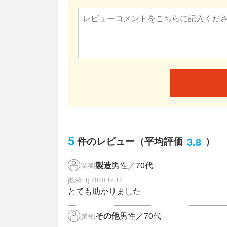
5
3.8
件のレビュー
（平均評価
）
製造
男性／70代
[業種]
2020.12.12
とても助かりました
その他
男性／70代
[業種]