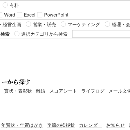
が明確になり、安心感を持って遺産分割を進めることができ
続人間の合意内容を明文化し、後日のトラブルや誤解を未然
有料
す。 こちらはPowerPointで作成した、銀行預貯金の分割に
に防ぐ目的で利用します。 ・相続税申告や金融機関での手続
Word
Excel
PowerPoint
ついて記載した遺産分割協議書のテンプレートです。無料で
き時に、相続財産の帰属を証明するための資料として利用し
ダウンロードできるので、ご活用いただけると幸いです。
す。 ■利用するメリット ・書面として記録を残すことで、
・経営企画
営業・販売
マーケティング
経理・
相続人間の合意内容が明確となり、将来的な紛争を防止でき
ら検索
選択カテゴリから検索
す。 ・不動産の名義変更や解約など、各種相続手続きが円
滑に進み、関係機関での手続き時もスムーズです。 ・相続税
の申告時に協議書を添付することで、取得財産の内容が明確
となり、税務署への説明責任を果たせます。 こちらはPower
Pointで作成した、不動産の分割について記載した遺産分割協
議書のテンプレートです。本テンプレートのダウンロードは
無料なので、ご活用いただけると幸いです。
リーから探す
賞状・表彰状
離婚
スコアシート
ライフログ
メール文
年賀状・年賀はがき
季節の挨拶状
カレンダー
お知らせ