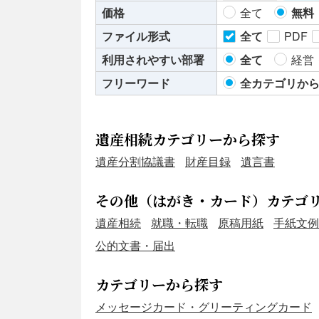
価格
全て
無料
ま
ファイル形式
全て
PDF
ま
利用されやすい部署
全て
経営
フリーワード
全カテゴリか
ま
遺産相続カテゴリーから探す
遺産分割協議書
財産目録
遺言書
その他（はがき・カード）カテゴ
遺産相続
就職・転職
原稿用紙
手紙文例
公的文書・届出
カテゴリーから探す
メッセージカード・グリーティングカード