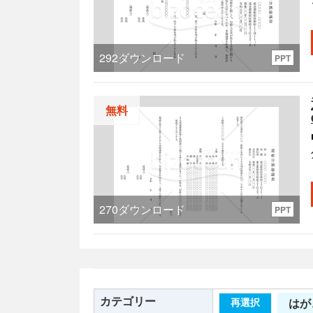
版
292
ダウンロード
PPT
し
無料
270
ダウンロード
PPT
す。
す。
で
カテゴリー
はが
再選択