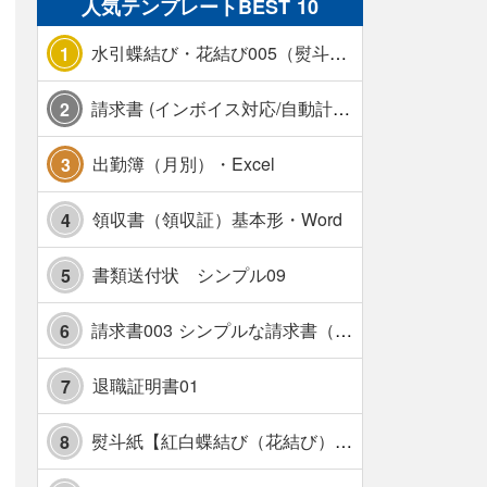
人気テンプレートBEST 10
水引蝶結び・花結び005（熨斗あり）
1
請求書 (インボイス対応/自動計算/A4 縦) カラー 使い方解説あり
2
出勤簿（月別）・Excel
3
領収書（領収証）基本形・Word
4
書類送付状 シンプル09
5
請求書003 シンプルな請求書（消費税10％対応）
6
退職証明書01
7
熨斗紙【紅白蝶結び（花結び）・水引7本】・Excel
8