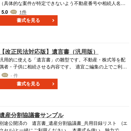
（具体的な案件が特定できないよう不動産番号や相続人名等
は仮名としています）。
5.0
1
件
書式を見る
【改正民法対応版】遺言書（汎用版）
汎用的に使える「遺言書」の雛型です。不動産・株式等を配
偶者・子供に相続させる内容です。 適宜ご編集の上でご利用
いただければと存じます。2020年4月1日施行の改正民法対応
- 件
です。 〔条文タイトル〕 第１条（配偶者への財産） 第２
書式を見る
条（子供への財産その１） 第３条（子供への財産その２） 第
４条（その他の財産） 第５条（祭祀の主催者） 第６条（遺言
執行者）
遺産分割協議書サンプル
別途公開済の 遺言書_遺産分割協議書_共用目録リスト (エ
クセル)と一緒にご利用ください。 本書式を使い、独力で 遺