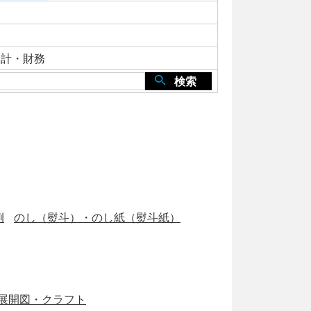
会計・財務
検索
例
のし（熨斗）・のし紙（熨斗紙）
展開図・クラフト