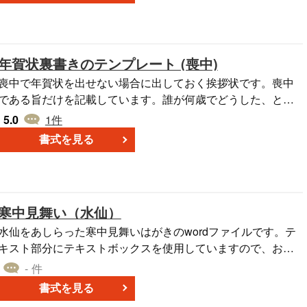
ド）データになっているので、簡単に文章の編集やデザイン
フォントを利用することができます。無料ダウンロードして
ご利用ください。
年賀状裏書きのテンプレート (喪中)
喪中で年賀状を出せない場合に出しておく挨拶状です。喪中
である旨だけを記載しています。誰が何歳でどうした、とい
うのは敢えて記載していませんが、追加頂いても良いでしょ
5.0
1
件
う。挿絵も控えめなものを使用しています。
書式を見る
寒中見舞い（水仙）
水仙をあしらった寒中見舞いはがきのwordファイルです。テ
キスト部分にテキストボックスを使用していますので、お好
みの文章に編集可能です。年度の部分を編集してご利用下さ
- 件
い。
書式を見る