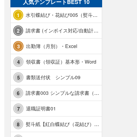
人気テンプレートBEST 10
水引蝶結び・花結び005（熨斗あり）
1
請求書 (インボイス対応/自動計算/A4 縦) カラー 使い方解説あり
2
出勤簿（月別）・Excel
3
領収書（領収証）基本形・Word
4
書類送付状 シンプル09
5
請求書003 シンプルな請求書（消費税10％対応）
6
退職証明書01
7
熨斗紙【紅白蝶結び（花結び）・水引7本】・Excel
8