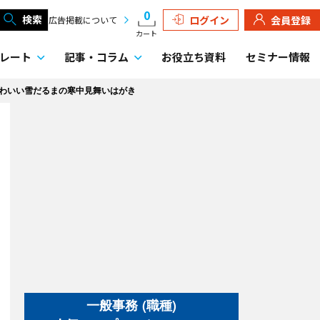
0
検索
ログイン
会員登録
広告掲載について
カート
レート
記事・
コラム
お役立ち資料
セミナー情報
わいい雪だるまの寒中見舞いはがき
一般事務 (職種)