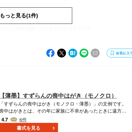
もっと見る(1件)
なかいい寒中見舞いのはがきになりそうです
【薄墨】すずらんの喪中はがき（モノクロ）
「すずらんの喪中はがき（モノクロ・薄墨）」の文例です。
喪中はがきとは、その年に家族に不幸があったときに遠方の
親戚、知人、年賀状を送ってくださる方に家族の不幸で年賀
4.7
6
件
状は遠慮してくださいとの事前連絡です。相手が年賀状を用
書式を見る
意する11月中頃から12月初めまでに届けます。Word（ワー