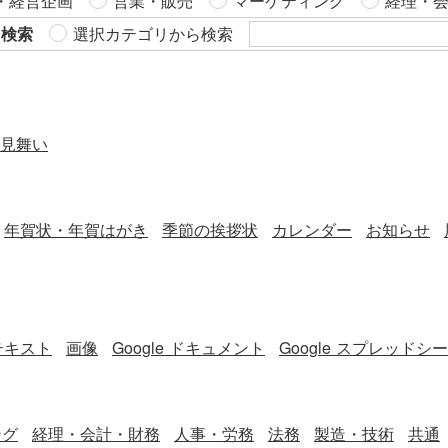
・経営企画
営業・販売
マーケティング
経理・
テンプレートの利用メリット ＜簡単で迅速な作成＞ 挨拶文例
付きテンプレートにより、初めてでもスムーズに完成しま
ら検索
選択カテゴリから検索
す。 ＜コスト削減＞ 無料テンプレートを活用することで、デ
ザイン費用を抑えることが可能です。 ＜柔軟な編集性＞ Wor
d形式対応により、文面やデザインを自由に調整可能です。
見舞い
年賀状・年賀はがき
季節の挨拶状
カレンダー
お知らせ
テキスト
画像
Google ドキュメント
Google スプレッドシ
ング
経理・会計・財務
人事・労務
法務
製造・技術
共通