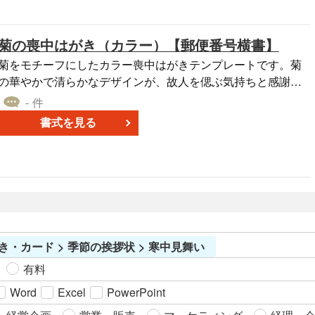
菊の喪中はがき（カラー）【郵便番号横書】
菊をモチーフにしたカラー喪中はがきテンプレートです。菊
の華やかで清らかなデザインが、故人を偲ぶ気持ちと感謝の
心を品よく表現します。挨拶文例が付属しており、必要事項
- 件
を記入するだけで簡単に完成します。Word形式対応で、文章
書式を見る
やデザインの編集も自由自在です。 ■喪中はがきとは 親族の
訃報を知らせ、新年の挨拶を控える旨を礼儀正しくお伝えす
るための挨拶状です。菊のデザインは、日本の伝統美と格式
高い印象を併せ持ち、厳粛な場面に最適です。 ■利用シーン
・親族の訃報を知らせる際に ・年賀欠礼の意向を丁寧に伝え
たい場合に ・故人を偲びながら、礼儀を尽くした報告を行い
い時に ■注意ポイント ＜丁寧で簡潔な文面作成＞ 受け取る
き・カード > 季節の挨拶状 > 寒中見舞い
方への配慮を大切にし、礼儀正しくわかりやすい文面を心が
けましょう。 ＜内容確認を徹底＞ 宛名や文面に誤りがない
有料
か、印刷前に確認してください。 ＜適切な送付タイミング＞
Word
Excel
PowerPoint
12月中旬から年末に届くよう、計画的に送付しましょう。 ■