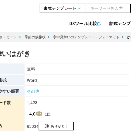
DXツール比較
書式
テンプ
き・カード
季節の挨拶状
寒中見舞いのテンプレート・フォーマット
か
舞いはがき
無料
形式
Word
やすい部署
その他
ード数
1,423
4.0
1
件
う
65334
ありがとう