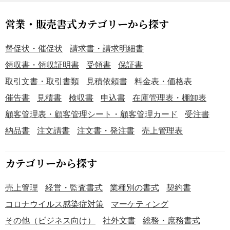
営業・販売書式カテゴリーから探す
督促状・催促状
請求書・請求明細書
領収書・領収証明書
受領書
保証書
取引文書・取引書類
見積依頼書
料金表・価格表
催告書
見積書
検収書
申込書
在庫管理表・棚卸表
顧客管理表・顧客管理シート・顧客管理カード
受注書
納品書
注文請書
注文書・発注書
売上管理表
カテゴリーから探す
売上管理
経営・監査書式
業種別の書式
契約書
コロナウイルス感染症対策
マーケティング
その他（ビジネス向け）
社外文書
総務・庶務書式