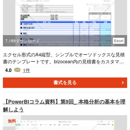
7,189
ダウンロード
Excel
エクセル形式のA4縦型、シンプルでオーソドックスな見積
書のテンプレートです。bizocean内の見積書をカスタマイ
ズしました。見積書シートに項目を追加すると、発注書シ
4.0
1
件
ートに反映されます。(書式は反映されないので、手動で設
定が必要です。)作成ソフト：Excel2003用途：ソフトウェ
書式を見る
ア開発など【消費税8%対応】
【PowerBIコラム資料】第9回_ 本格分析の基本を理
解しよう
無料