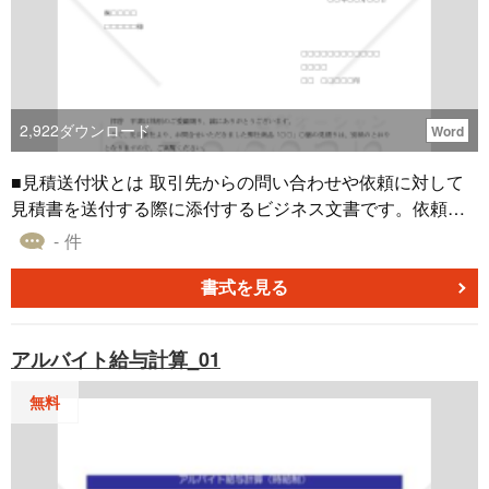
2,922
ダウンロード
Word
■見積送付状とは 取引先からの問い合わせや依頼に対して
見積書を送付する際に添付するビジネス文書です。依頼内
容に応じた見積書が同封されている旨を伝え、価格や条件
- 件
に関する簡単な説明を加えることで、相手に正確に内容を
伝えます。団体・企業にお勤めの方、自営業やフリーラン
書式を見る
スなど、どなたでもご利用いただけます。 ■利用シーン ・
見積依頼を受け、取引先へ正式な見積書を送付する場合
アルバイト給与計算_01
（例：製品やサービスの価格提示時） ・見積価格や条件に
ついて取引先の検討を促し、注文や発注を依頼したい場合
無料
（例：価格の確認や交渉） ・見積に関する質問や説明を行
い、条件に関して相談を受けたい場合（例：営業担当が訪
問する際の連絡） ■注意ポイント ＜見積書が同封されてい