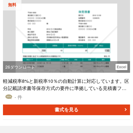
無料
26
ダウンロード
Excel
軽減税率8%と新税率10％の自動計算に対応しています。区
分記載請求書等保存方式の要件に準拠している見積書フォ
ーマットなので、税率毎に合計した金額が算出できるよう
- 件
になっています。源泉徴収税項目を設けています。
書式を見る