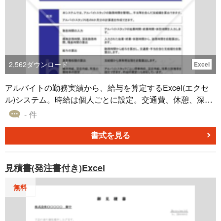
る旨を明確に記載＞ 送付状に「見積書○通同封」などの情
報を記載し、相手に必要な書類が揃っていることを示しま
す。 ＜質問や相談窓口を案内＞ 見積内容に関する相談や確
認がしやすいように、担当者や連絡先を明記します。 ■テ
ンプレートのメリット ＜適切なフォーマット＞ 送付状とし
て適切な項目が整理されており、見積依頼に迅速かつ的確
2,562
ダウンロード
Excel
に応えられます。 ＜カスタマイズ可能＞ Word形式なので
見積内容や相手の要望に応じて柔軟に編集が可能です。0か
アルバイトの勤務実績から、給与を算定するExcel(エクセ
ら作成する手間を省き簡単に送付状を作成できます。 ＜ビ
ル)システム。時給は個人ごとに設定。交通費、休憩、深夜
ジネスシーンにふさわしい文面＞ 取引先に安心感を与える
手当にも対応。A4横（半年間/5人/時給）
- 件
とともに、礼儀正しい印象を伝えられます。
書式を見る
見積書(発注書付き)Excel
無料