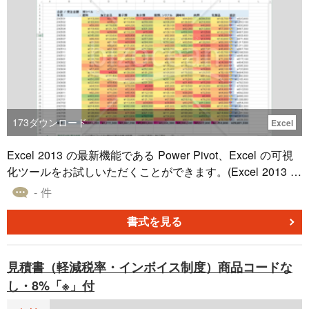
173
ダウンロード
Excel
Excel 2013 の最新機能である Power Pivot、Excel の可視
化ツールをお試しいただくことができます。(Excel 2013 の
特定のエディションとアドインが必要です)
- 件
書式を見る
見積書（軽減税率・インボイス制度）商品コードな
し・8%「※」付