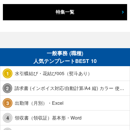
特集一覧
一般事務 (職種)
人気テンプレートBEST 10
水引蝶結び・花結び005（熨斗あり）
1
請求書 (インボイス対応/自動計算/A4 縦) カラー 使い方解説あり
2
出勤簿（月別）・Excel
3
領収書（領収証）基本形・Word
4