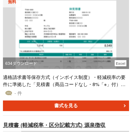
無料
634
ダウンロード
Excel
適格請求書等保存方式（インボイス制度）・軽減税率の要
件に準拠した「見積書（商品コードなし・8%「※」付）フ
ォーマットです。軽減税率8%と新税率10％それぞれの合計
- 件
金額の自動計算に対応しています。商品名項目の右端で
「※」を選択すると軽減税率8%として消費税額の計算を行
書式を見る
います。
見積書 (軽減税率・区分記載方式) 源泉徴収