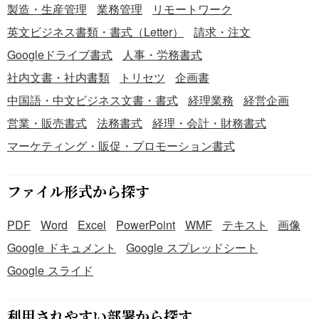
製造・生産管理
業務管理
リモートワーク
英文ビジネス書類・書式（Letter）
請求・注文
Googleドライブ書式
人事・労務書式
社内文書・社内書類
トリセツ
企画書
中国語・中文ビジネス文書・書式
経理業務
経営企画
営業・販売書式
法務書式
経理・会計・財務書式
マーケティング・販促・プロモーション書式
ファイル形式から探す
PDF
Word
Excel
PowerPoint
WMF
テキスト
画像
Google ドキュメント
Google スプレッドシート
Google スライド
利用されやすい部署から探す