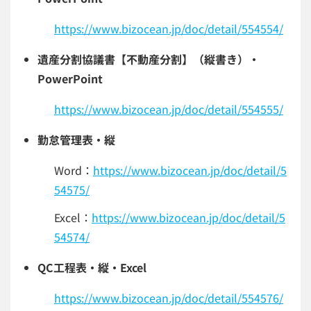
https://www.bizocean.jp/doc/detail/554554/
遺産分割協議書【不動産分割】（縦書き）・
PowerPoint
https://www.bizocean.jp/doc/detail/554555/
勤怠管理表・縦
Word：
https://www.bizocean.jp/doc/detail/5
54575/
Excel：
https://www.bizocean.jp/doc/detail/5
54574/
QC工程表・縦・Excel
https://www.bizocean.jp/doc/detail/554576/