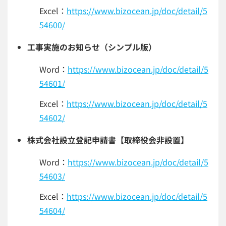
Excel：
https://www.bizocean.jp/doc/detail/5
54600/
工事実施のお知らせ（シンプル版）
Word：
https://www.bizocean.jp/doc/detail/5
54601/
Excel：
https://www.bizocean.jp/doc/detail/5
54602/
株式会社設立登記申請書【取締役会非設置】
Word：
https://www.bizocean.jp/doc/detail/5
54603/
Excel：
https://www.bizocean.jp/doc/detail/5
54604/