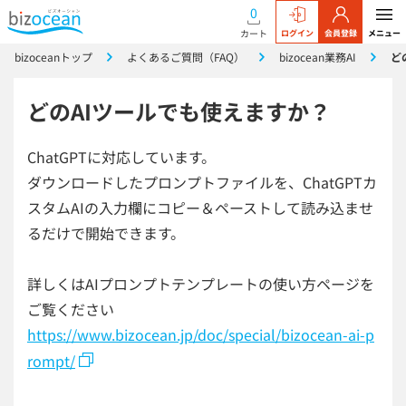
0
カート
ログイン
会員登録
メニュー
bizoceanトップ
よくあるご質問（FAQ）
bizocean業務AI
ど
どのAIツールでも使えますか？
ChatGPTに対応しています。
ダウンロードしたプロンプトファイルを、ChatGPTカ
スタムAIの入力欄にコピー＆ペーストして読み込ませ
るだけで開始できます。
詳しくはAIプロンプトテンプレートの使い方ページを
ご覧ください
https://www.bizocean.jp/doc/special/bizocean-ai-p
rompt/