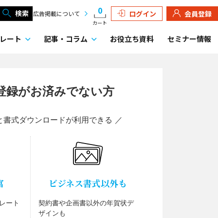
0
検索
ログイン
会員登録
広告掲載について
カート
レート
記事・
コラム
お役立ち資料
セミナー情報
登録がお済みでない方
と書式ダウンロードが利用できる ／
富
ビジネス書式以外も
レート
契約書や企画書以外の年賀状デ
ザインも