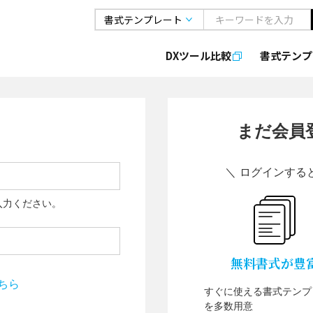
DXツール比較
書式
テンプ
まだ会員
＼ ログインする
入力ください。
無料書式が豊
ちら
すぐに使える書式テンプ
を多数用意