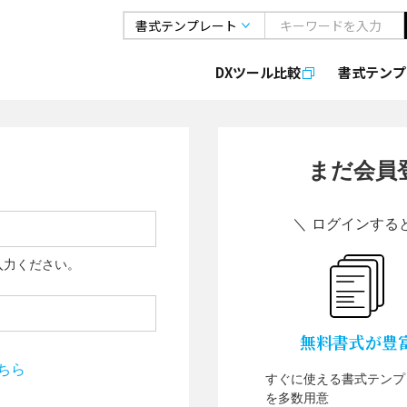
DXツール比較
書式
テンプ
まだ会員
＼ ログインする
入力ください。
無料書式が豊
ちら
すぐに使える書式テンプ
を多数用意