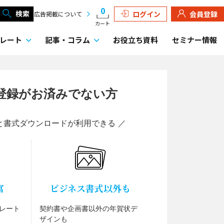
0
検索
ログイン
会員登録
広告掲載について
カート
レート
記事・
コラム
お役立ち資料
セミナー情報
登録がお済みでない方
と書式ダウンロードが利用できる ／
富
ビジネス書式以外も
レート
契約書や企画書以外の年賀状デ
ザインも