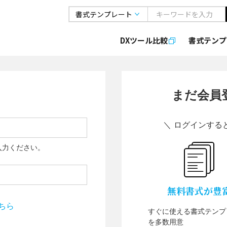
DXツール比較
書式
テンプ
まだ会員
＼ ログインする
入力ください。
無料書式が豊
ちら
すぐに使える書式テンプ
を多数用意