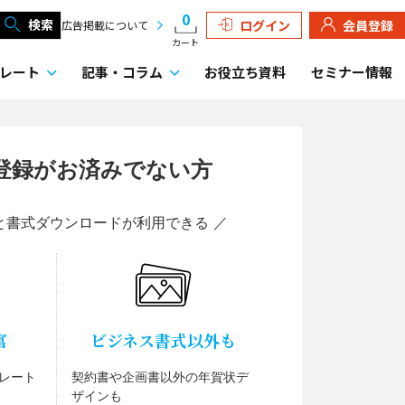
0
検索
ログイン
会員登録
広告掲載について
カート
レート
記事・
コラム
お役立ち資料
セミナー情報
登録がお済みでない方
と書式ダウンロードが利用できる ／
富
ビジネス書式以外も
レート
契約書や企画書以外の年賀状デ
ザインも