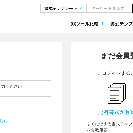
DXツール比較
書式
テンプ
まだ会員
＼ ログインする
入力ください。
無料書式が豊
ちら
すぐに使える書式テンプ
を多数用意