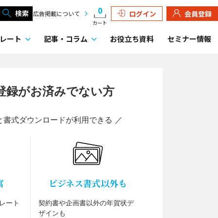
0
検索
ログイン
会員登録
広告掲載について
カート
レート
記事・
コラム
お役立ち資料
セミナー情報
登録がお済みでない方
と書式ダウンロードが利用できる ／
富
ビジネス書式以外も
レート
契約書や企画書以外の年賀状デ
ザインも