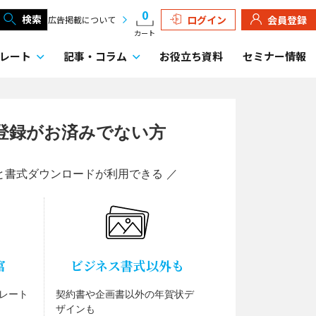
0
検索
ログイン
会員登録
広告掲載について
カート
レート
記事・
コラム
お役立ち資料
セミナー情報
登録がお済みでない方
と書式ダウンロードが利用できる ／
富
ビジネス書式以外も
レート
契約書や企画書以外の年賀状デ
ザインも