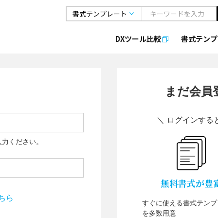
DXツール比較
書式
テンプ
まだ会員
＼ ログインする
入力ください。
無料書式が豊
ちら
すぐに使える書式テンプ
を多数用意