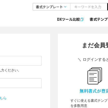
DXツール比較
書式
テンプ
まだ会員
＼ ログインする
入力ください。
無料書式が豊
ちら
すぐに使える書式テンプ
を多数用意