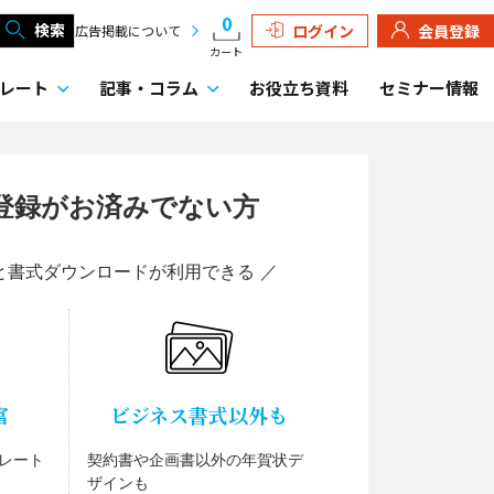
0
検索
ログイン
会員登録
広告掲載について
カート
レート
記事・
コラム
お役立ち資料
セミナー情報
登録がお済みでない方
と書式ダウンロードが利用できる ／
富
ビジネス書式以外も
レート
契約書や企画書以外の年賀状デ
ザインも