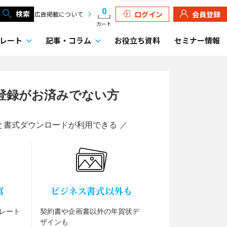
0
検索
ログイン
会員登録
広告掲載について
カート
レート
記事・
コラム
お役立ち資料
セミナー情報
登録がお済みでない方
と書式ダウンロードが利用できる ／
富
ビジネス書式以外も
レート
契約書や企画書以外の年賀状デ
ザインも