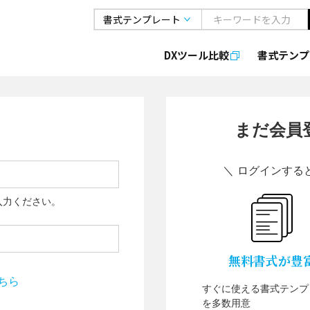
DXツール比較
書式
テンプ
まだ会員
＼ ログインする
入力ください。
無料書式が豊
ちら
すぐに使える書式テンプ
を多数用意